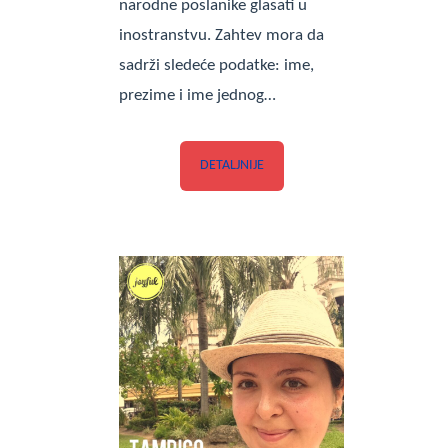
narodne poslanike glasati u
inostranstvu. Zahtev mora da
sadrži sledeće podatke: ime,
prezime i ime jednog…
DETALJNIJE