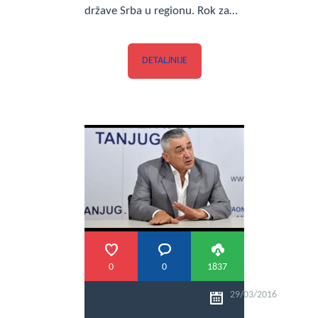
države Srba u regionu. Rok za…
DETALJNIJE
0
0
1837
29/03/2016