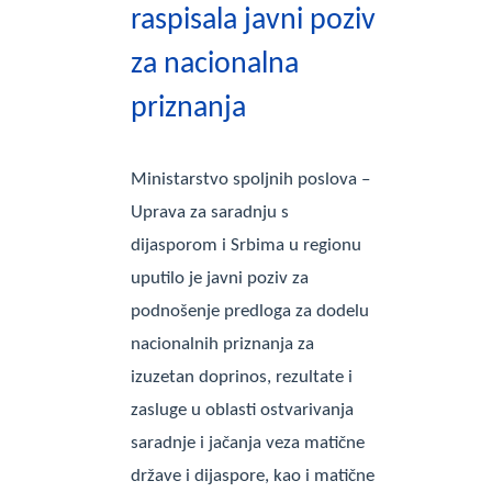
raspisala javni poziv
za nacionalna
priznanja
Ministarstvo spoljnih poslova –
Uprava za saradnju s
dijasporom i Srbima u regionu
uputilo je javni poziv za
podnošenje predloga za dodelu
nacionalnih priznanja za
izuzetan doprinos, rezultate i
zasluge u oblasti ostvarivanja
saradnje i jačanja veza matične
države i dijaspore, kao i matične