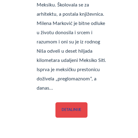
Meksiku. Školovala se za
arhitektu, a postala književnica.
Milena Marković je bitne odluke
u životu donosila i srcem i
razumom i oni su je iz rodnog
Niša odveli u deset hiljada
kilometara udaljeni Meksiko Siti.
Isprva je meksičku prestonicu
doživela „preglomaznom“, a
danas…
DETALJNIJE