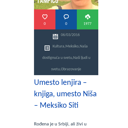
0
0
1977
06/03/2016
Kultura
,
Meksiko
,
Naša
dostignuća u svetu
,
Naši ljudi u
svetu
,
Obrazovanje
Umesto lenjira –
knjiga, umesto Niša
– Meksiko Siti
Rođena je u Srbiji, ali živi u