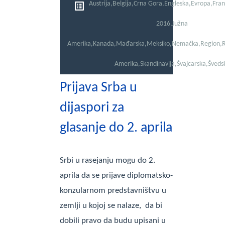
Austrija
,
Belgija
,
Crna Gora
,
Engleska
,
Evropa
,
Fran
2016
,
Južna
Amerika
,
Kanada
,
Mađarska
,
Meksiko
,
Nemačka
,
Region
,
R
Amerika
,
Skandinavija
,
Švajcarska
,
Šveds
Prijava Srba u
dijaspori za
glasanje do 2. aprila
Srbi u rasejanju mogu do 2.
aprila da se prijave diplomatsko-
konzularnom predstavništvu u
zemlji u kojoj se nalaze, da bi
dobili pravo da budu upisani u