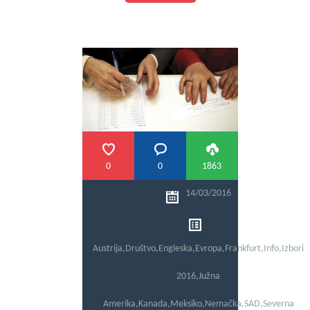
0
0
1863
14/03/2016
Austrija
,
Društvo
,
Engleska
,
Evropa
,
Frankfurt
,
Info
,
Izbori
2016
,
Južna
Amerika
,
Kanada
,
Meksiko
,
Nemačka
,
SAD
,
Severna