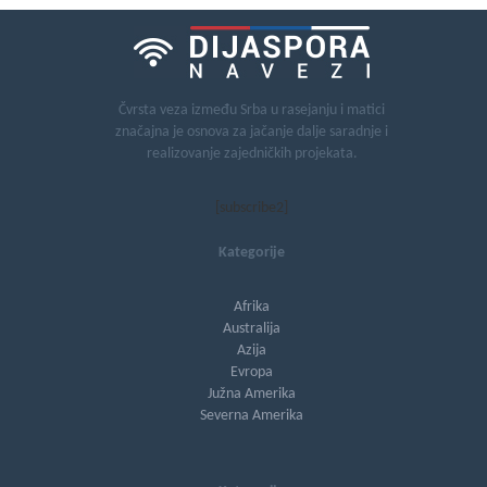
Čvrsta veza između Srba u rasejanju i matici
značajna je osnova za jačanje dalje saradnje i
realizovanje zajedničkih projekata.
[subscribe2]
Kategorije
Afrika
Australija
Azija
Evropa
Južna Amerika
Severna Amerika