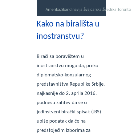
Amerika
,
Skandinavija
,
Švajcarska
,
Švedska
,
Toronto
Kako na birališta u
inostranstvu?
Birači sa boravištem u
inostranstvu mogu da, preko
diplomatsko-konzularnog
predstavništva Republike Srbije,
najkasnije do 2. aprila 2016.
podnesu zahtev da se u
jedinstveni birački spisak (JBS)
upiše podatak da će na
predstojećim izborima za