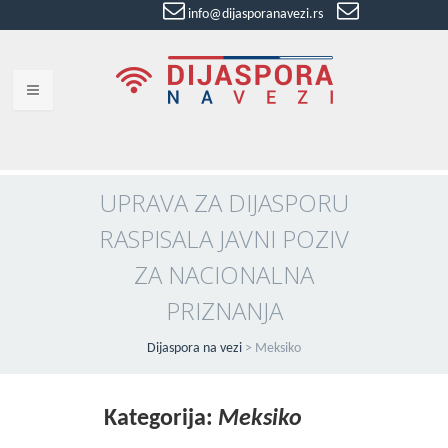
info@dijasporanavezi.rs
dijasporanavezi@gmail.com
+381 66
8528011
VESTI
BLOG
UPRAVA ZA DIJASPORU
RASPISALA JAVNI POZIV
VIDEO
ZA NACIONALNA
O NAMA
PRIZNANJA
KORISNE ADRESE
Dijaspora na vezi
>
Meksiko
KONTAKT
IMPRESUM
Kategorija:
Meksiko