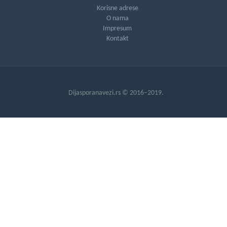
Korisne adrese
O nama
Impresum
Kontakt
Dijasporanavezi.rs © 2016–2019.