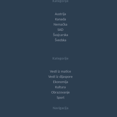
Kategorije
Austrija
Kanada
Nemačka
SAD
Švajcarska
Švedska
Kategorije
Vesti iz matice
Vesti iz dijaspore
Ekonomija
Kultura
Obrazovanje
Sport
Navigacija