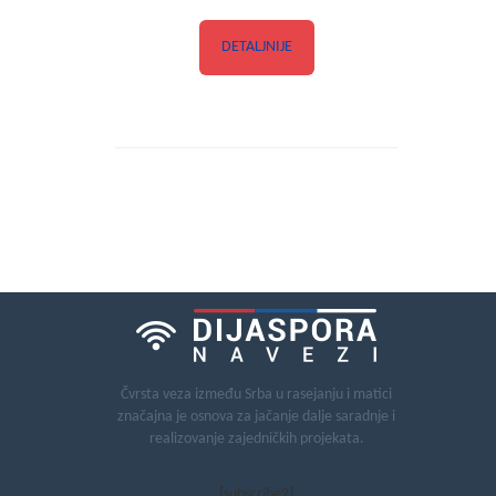
DETALJNIJE
Čvrsta veza između Srba u rasejanju i matici
značajna je osnova za jačanje dalje saradnje i
realizovanje zajedničkih projekata.
[subscribe2]