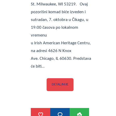
St. Milwaukee, WI 53219. Ovaj
pozorišni komad biće izveden i
sutradan, 7. oktobra u Čikagu, u
19:00 časova po lokalnom
vremenu
u Irish American Heritage Centru,
na adresi 4626 N Knox
Ave. Chicago, IL 60630. Predstava
će biti…
DETALJNIJE