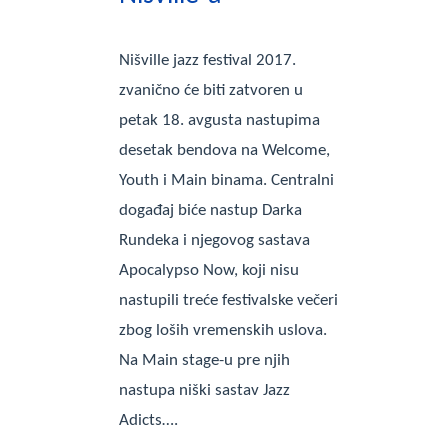
Nišville jazz festival 2017.
zvanično će biti zatvoren u
petak 18. avgusta nastupima
desetak bendova na Welcome,
Youth i Main binama. Centralni
događaj biće nastup Darka
Rundeka i njegovog sastava
Apocalypso Now, koji nisu
nastupili treće festivalske večeri
zbog loših vremenskih uslova.
Na Main stage-u pre njih
nastupa niški sastav Jazz
Adicts….