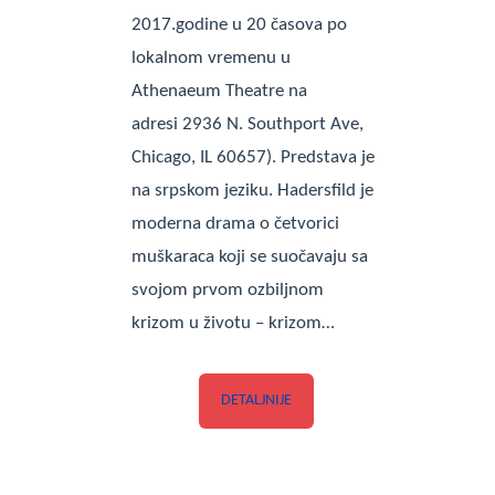
2017.godine u 20 časova po
lokalnom vremenu u
Athenaeum Theatre na
adresi 2936 N. Southport Ave,
Chicago, IL 60657). Predstava je
na srpskom jeziku. Hadersfild je
moderna drama o četvorici
muškaraca koji se suočavaju sa
svojom prvom ozbiljnom
krizom u životu – krizom…
DETALJNIJE