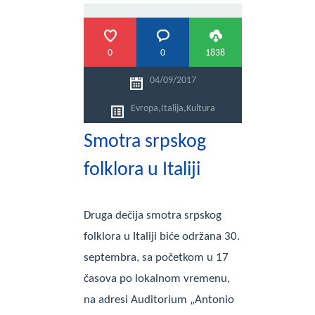
0
0
1838
04/09/2017
Evropa
,
Italija
,
Kultura
Smotra srpskog
folklora u Italiji
Druga dečija smotra srpskog
folklora u Italiji biće održana 30.
septembra, sa početkom u 17
časova po lokalnom vremenu,
na adresi Auditorium „Antonio