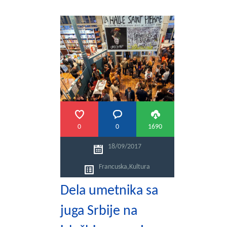
0
0
1690
18/09/2017
Francuska
,
Kultura
Dela umetnika sa
juga Srbije na