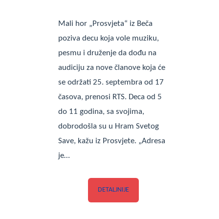
Mali hor „Prosvjeta“ iz Beča
poziva decu koja vole muziku,
pesmu i druženje da dođu na
audiciju za nove članove koja će
se održati 25. septembra od 17
časova, prenosi RTS. Deca od 5
do 11 godina, sa svojima,
dobrodošla su u Hram Svetog
Save, kažu iz Prosvjete. „Adresa
je…
DETALJNIJE