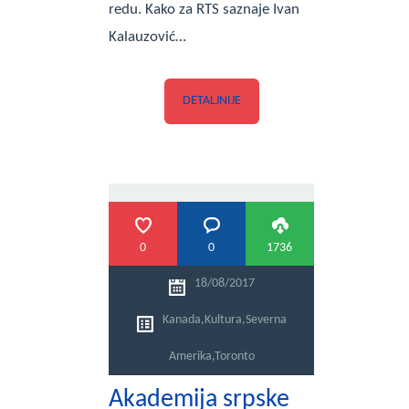
redu. Kako za RTS saznaje Ivan
Kalauzović…
DETALJNIJE
0
0
1736
18/08/2017
Kanada
,
Kultura
,
Severna
Amerika
,
Toronto
Akademija srpske