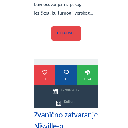
bavi očuvanjem srpskog
jezičkog, kulturnog i verskog…
DETALJNIJE
0
0
1524
17/08/2017
Kultura
Zvanično zatvaranje
Nišville-a