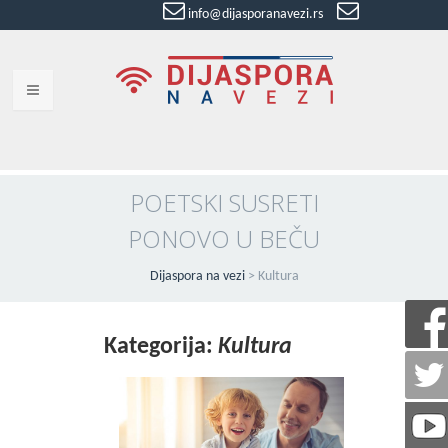
info@dijasporanavezi.rs
dijasporanavezi@gmail.com
+381 66
8528011
VESTI
BLOG
POETSKI SUSRETI
PONOVO U BEČU
VIDEO
O NAMA
Dijaspora na vezi
>
Kultura
KORISNE ADRESE
Kategorija:
Kultura
KONTAKT
IMPRESUM