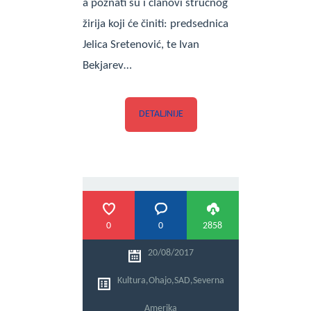
a poznati su i članovi stručnog
žirija koji će činiti: predsednica
Jelica Sretenović, te Ivan
Bekjarev…
DETALJNIJE
0
0
2858
20/08/2017
Kultura
,
Ohajo
,
SAD
,
Severna
Amerika