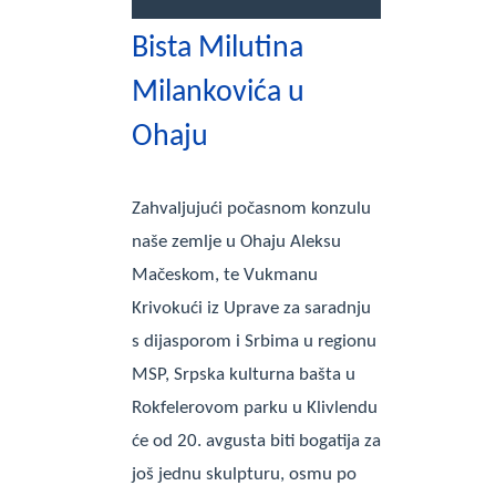
Bista Milutina
Milankovića u
Ohaju
Zahvalјujući počasnom konzulu
naše zemlјe u Ohaju Aleksu
Mačeskom, te Vukmanu
Krivokući iz Uprave za saradnju
s dijasporom i Srbima u regionu
MSP, Srpska kulturna bašta u
Rokfelerovom parku u Klivlendu
će od 20. avgusta biti bogatija za
još jednu skulpturu, osmu po