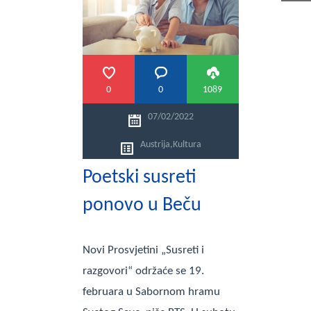
PRETRAGA
0
0
1089
07/02/2022
Austrija
,
Kultura
Poetski susreti
ponovo u Beču
Novi Prosvjetini „Susreti i
razgovori“ održaće se 19.
februara u Sabornom hramu