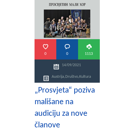
0
0
1113
14/09/2021
Austrija
,
Društvo
,
Kultura
„Prosvjeta“ poziva
mališane na
audiciju za nove
članove