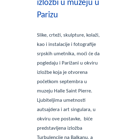
izložbi u muzeju u
Parizu
Slike, crteži, skulpture, kolaži,
kao i instalacije i fotografije
srpskih umetnika, moći će da
pogledaju i Parižani u okviru
izložbe koja je otvorena
početkom septembra u
muzeju Halle Saint Pierre.
Ljubiteljima umetnosti
autsajdera i art singulara, u
okviru ove postavke, biće
predstavljena izložba
Turbulencije na Balkanu, a