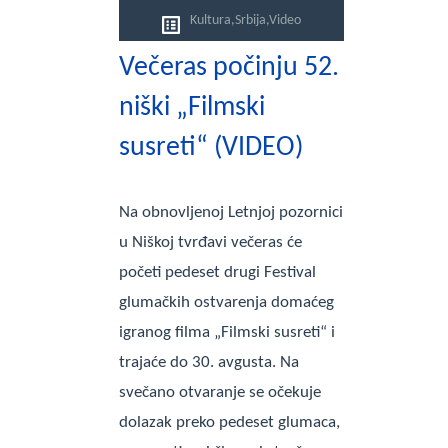
Kultura
,
Srbija
,
Video
Večeras počinju 52.
niški „Filmski
susreti“ (VIDEO)
Na obnovljenoj Letnjoj pozornici
u Niškoj tvrđavi večeras će
početi pedeset drugi Festival
glumačkih ostvarenja domaćeg
igranog filma „Filmski susreti“ i
trajaće do 30. avgusta. Na
svečano otvaranje se očekuje
dolazak preko pedeset glumaca,