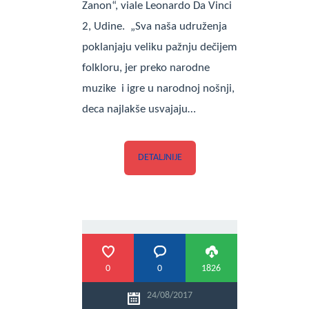
Zanon“, viale Leonardo Da Vinci
2, Udine. „Sva naša udruženja
poklanjaju veliku pažnju dečijem
folkloru, jer preko narodne
muzike i igre u narodnoj nošnji,
deca najlakše usvajaju…
DETALJNIJE
0
0
1826
24/08/2017