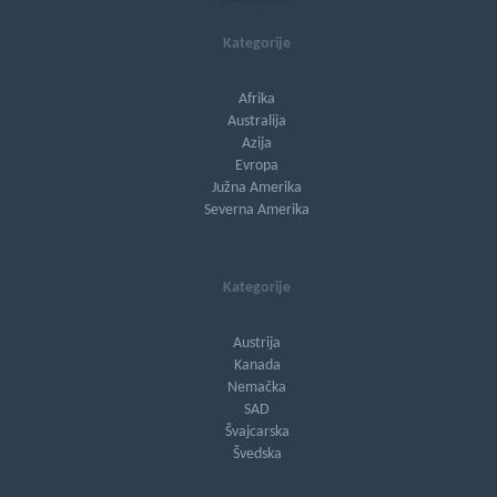
Kategorije
Afrika
Australija
Azija
Evropa
Južna Amerika
Severna Amerika
Kategorije
Austrija
Kanada
Nemačka
SAD
Švajcarska
Švedska