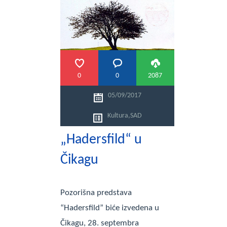
0
0
2087
05/09/2017
Kultura
,
SAD
„Hadersfild“ u
Čikagu
Pozorišna predstava
“Hadersfild” biće izvedena u
Čikagu, 28. septembra