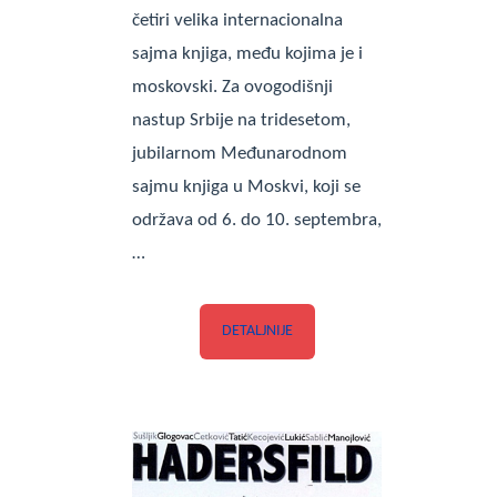
četiri velika internacionalna
sajma knjiga, među kojima je i
moskovski. Za ovogodišnji
nastup Srbije na tridesetom,
jubilarnom Međunarodnom
sajmu knjiga u Moskvi, koji se
održava od 6. do 10. septembra,
…
DETALJNIJE