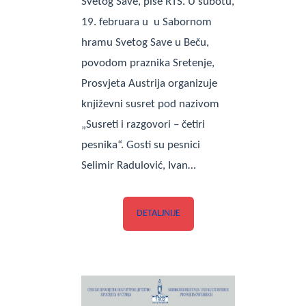
Svetog Save, piše RTS. U subotu,
19. februara u u Sabornom
hramu Svetog Save u Beču,
povodom praznika Sretenje,
Prosvjeta Austrija organizuje
književni susret pod nazivom
„Susreti i razgovori – četiri
pesnika“. Gosti su pesnici
Selimir Radulović, Ivan…
DETALJNIJE