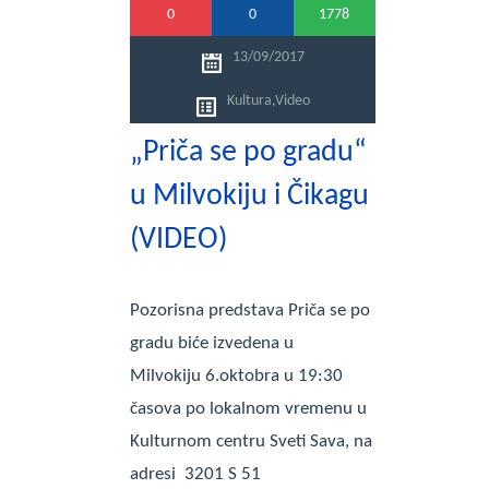
0
0
1778
13/09/2017
Kultura
,
Video
„Priča se po gradu“
u Milvokiju i Čikagu
(VIDEO)
Pozorisna predstava Priča se po
gradu biće izvedena u
Milvokiju 6.oktobra u 19:30
časova po lokalnom vremenu u
Kulturnom centru Sveti Sava, na
adresi 3201 S 51