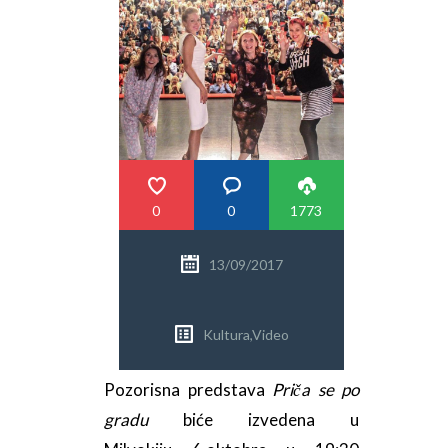
PRETRAGA
0
0
1773
13/09/2017
Kultura
,
Video
Pozorisna predstava
Priča se po
gradu
biće izvedena u