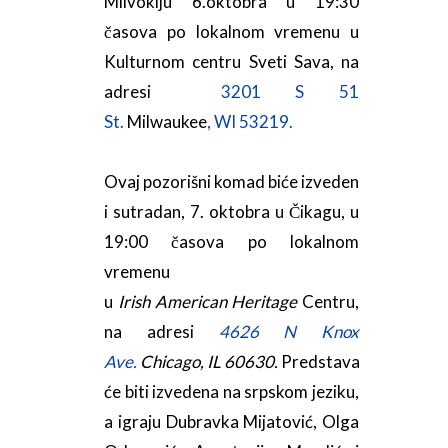
Milvokiju 6.oktobra u 19:30
časova po lokalnom vremenu u
Kulturnom centru Sveti Sava, na
adresi
3201 S 51
St.
Milwaukee
,
WI
53219.
Ovaj pozorišni komad biće izveden
i sutradan, 7. oktobra u Čikagu, u
19:00 časova po lokalnom
vremenu
u
Irish American Heritage
Centru,
na adresi
4626 N Knox
Ave.
Chicago, IL 60630.
Predstava
će biti izvedena na srpskom jeziku,
a igraju Dubravka Mijatović, Olga