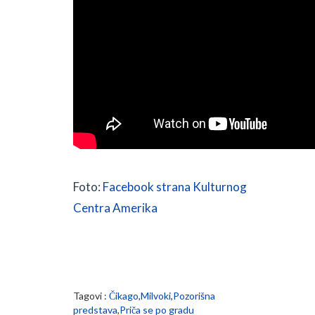
Foto:
Facebook strana Kulturnog
Centra Amerika
Tagovi :
Čikago
,
Milvoki
,
Pozorišna
predstava
,
Priča se po gradu