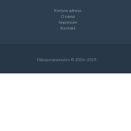
Korisne adrese
O nama
Impresum
Kontakt
Dijasporanavezi.rs © 2016–2019.