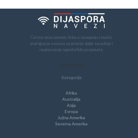
Čvrsta veza između Srba u rasejanju i matici
značajna je osnova za jačanje dalje saradnje i
realizovanje zajedničkih projekata.
[subscribe2]
Kategorije
Afrika
Australija
Azija
Evropa
Južna Amerika
Severna Amerika