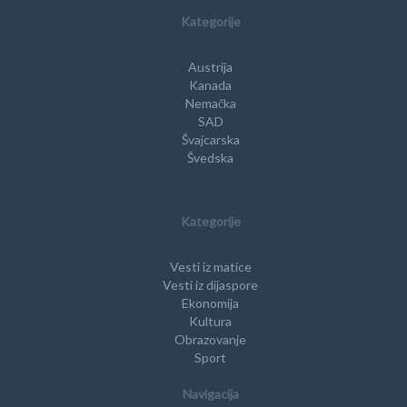
Kategorije
Austrija
Kanada
Nemačka
SAD
Švajcarska
Švedska
Kategorije
Vesti iz matice
Vesti iz dijaspore
Ekonomija
Kultura
Obrazovanje
Sport
Navigacija