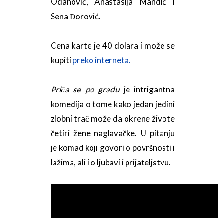
Odanović, Anastasija Mandić i
Sena Đorović.
Cena karte je 40 dolara i može se
kupiti
preko interneta.
Priča se po gradu
je intrigantna
komedija o tome kako jedan jedini
zlobni trač može da okrene živote
četiri žene naglavačke. U pitanju
je komad koji govori o površnosti i
lažima, ali i o ljubavi i prijateljstvu.