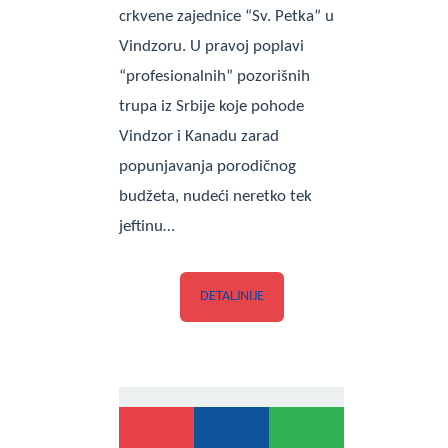
crkvene zajednice “Sv. Petka” u
Vindzoru. U pravoj poplavi
“profesionalnih” pozorišnih
trupa iz Srbije koje pohode
Vindzor i Kanadu zarad
popunjavanja porodičnog
budžeta, nudeći neretko tek
jeftinu…
DETALJNIJE