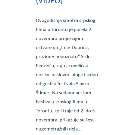
(VIDEO)
Ovogodišnja smotra srpskog
filma u Torontu je počela 2.
novembra projekcijom
ostvarenja „Ime: Dobrica,
prezime: nepoznato“ Srđe
Penezića, koju je uveličao
nosilac naslovne uloge i jedan
od gostiju festivala Slavko
Štimac. Na sedamnaestom
Festivalu srpskog filma u
Torontu, koji traje od 2. do 5.
novembra, prikazuje se šest
dugometražnih dela…