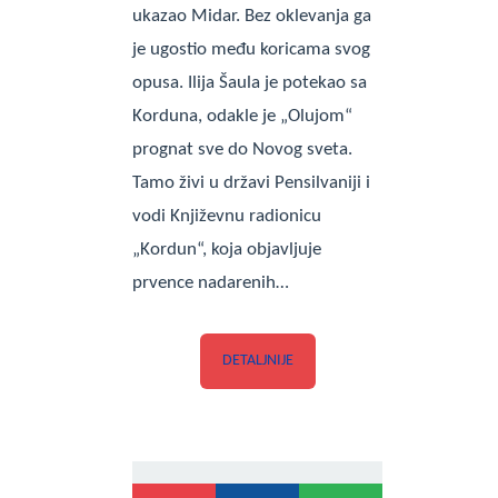
ukazao Midar. Bez oklevanja ga
je ugostio među koricama svog
opusa. Ilija Šaula je potekao sa
Korduna, odakle je „Olujom“
prognat sve do Novog sveta.
Tamo živi u državi Pensilvaniji i
vodi Književnu radionicu
„Kordun“, koja objavljuje
prvence nadarenih…
DETALJNIJE