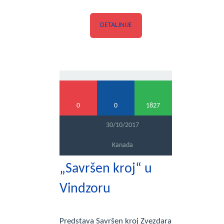
DETALJNIJE
0
0
1827
30/10/2017
Kanada
„Savršen kroj“ u
Vindzoru
Predstava Savršen kroj Zvezdara