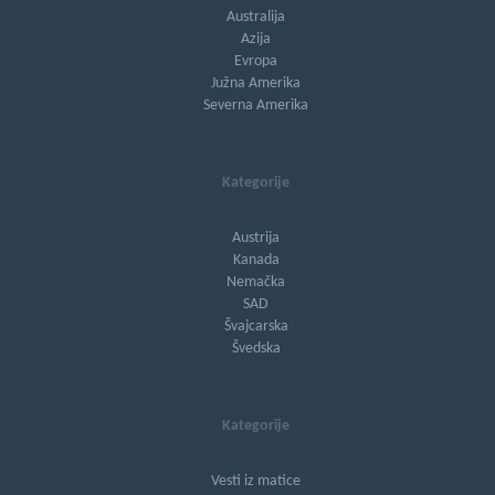
Australija
Azija
Evropa
Južna Amerika
Severna Amerika
Kategorije
Austrija
Kanada
Nemačka
SAD
Švajcarska
Švedska
Kategorije
Vesti iz matice