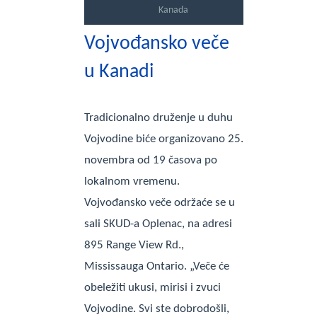
Kanada
Vojvođansko veče
u Kanadi
Tradicionalno druženje u duhu
Vojvodine biće organizovano 25.
novembra od 19 časova po
lokalnom vremenu.
Vojvođansko veče održaće se u
sali SKUD-a Oplenac, na adresi
895 Range View Rd.,
Mississauga Ontario. „Veče će
obeležiti ukusi, mirisi i zvuci
Vojvodine. Svi ste dobrodošli,