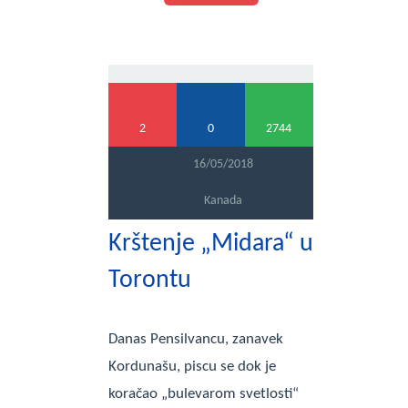
2
0
2744
16/05/2018
Kanada
Krštenje „Midara“ u
Torontu
Danas Pensilvancu, zanavek
Kordunašu, piscu se dok je
koračao „bulevarom svetlosti“