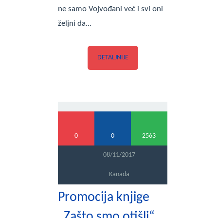
ne samo Vojvođani već i svi oni
željni da…
DETALJNIJE
0
0
2563
08/11/2017
Kanada
Promocija knjige
„Zašto smo otišli“