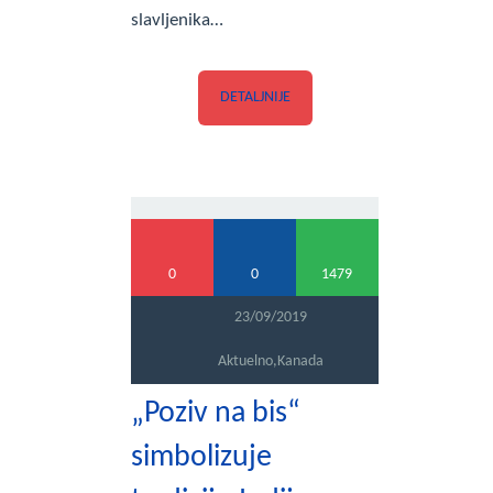
slavljenika…
DETALJNIJE
0
0
1479
23/09/2019
Aktuelno
,
Kanada
„Poziv na bis“
simbolizuje