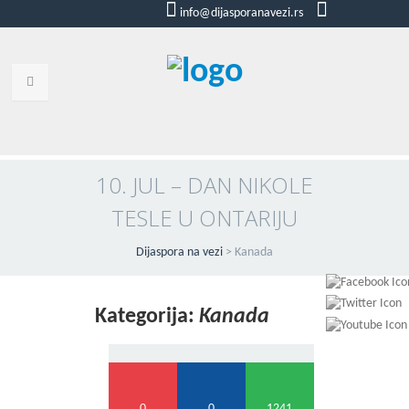
info@dijasporanavezi.rs
dijasporanavezi@gmail.com
+381 66
8528011
VESTI
BLOG
10. JUL – DAN NIKOLE
TESLE U ONTARIJU
VIDEO
O NAMA
Dijaspora na vezi
>
Kanada
KORISNE ADRESE
Kategorija:
Kanada
KONTAKT
IMPRESUM
0
0
1241