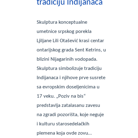
tradiciju Indijanaca
Skulptura konceptualne
umetnice srpskog porekla
Ljiljane Lili Otašević krasi centar
ontarijskog grada Sent Ketrins, u
blizini Nijagarinih vodopada.
Skulptura simbolizuje tradiciju
Indijanaca i njihove prve susrete
sa evropskim doseljenicima u
17 veku. „Poziv na bis“
predstavlja zatalasanu zavesu
na zgradi pozorišta, koje neguje
i kulturu starosedelačkih
plemena koja ovde zovu…