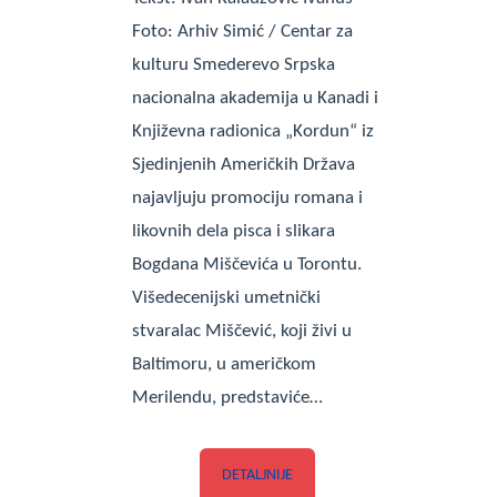
Foto: Arhiv Simić / Centar za
kulturu Smederevo Srpska
nacionalna akademija u Kanadi i
Književna radionica „Kordun“ iz
Sjedinjenih Američkih Država
najavljuju promociju romana i
likovnih dela pisca i slikara
Bogdana Miščevića u Torontu.
Višedecenijski umetnički
stvaralac Miščević, koji živi u
Baltimoru, u američkom
Merilendu, predstaviće…
DETALJNIJE