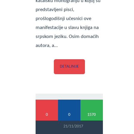
katalšku monografiju u kojoj su
predstavljeni pisci,
prošlogodišnji učesnici ove
manifestacije u slavu knjiga na
srpskom jeziku. Osim domaćih
autora, a…
DETALJNIJE
0
0
1570
21/11/2017