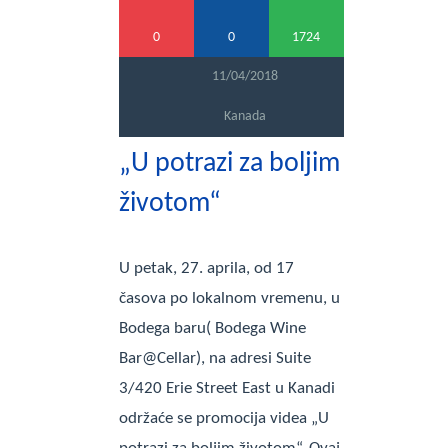
0
0
1724
11/04/2018
Kanada
„U potrazi za boljim
životom“
U petak, 27. aprila, od 17
časova po lokalnom vremenu, u
Bodega baru( Bodega Wine
Bar@Cellar), na adresi Suite
3/420 Erie Street East u Kanadi
održaće se promocija videa „U