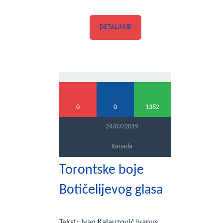
DETALJNIJE
0
0
1382
24/07/2019
Kanada
Torontske boje
Botičelijevog glasa
Tekst: Ivan Kalauzović Ivanus