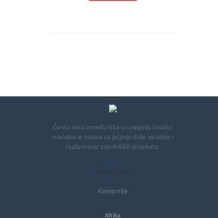
Čvrsta veza između Srba u rasejanju i matici
značajna je osnova za jačanje dalje saradnje i
realizovanje zajedničkih projekata.
[subscribe2]
Kategorije
Afrika