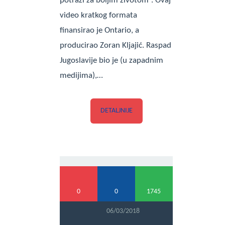
potrazi za boljim životom“. Ovaj
video kratkog formata
finansirao je Ontario, a
producirao Zoran Kljajić. Raspad
Jugoslavije bio je (u zapadnim
medijima),…
DETALJNIJE
0
0
1745
06/03/2018