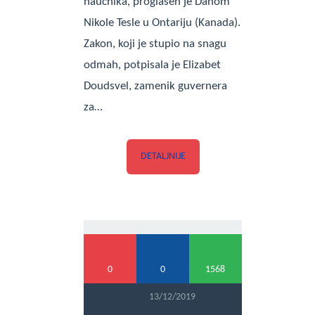
naučnika, proglašen je Danom
Nikole Tesle u Ontariju (Kanada).
Zakon, koji je stupio na snagu
odmah, potpisala je Elizabet
Doudsvel, zamenik guvernera
za…
DETALJNIJE
0
0
1568
13/12/2019