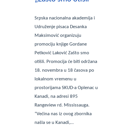
Srpska nacionalna akademija i
Udruženje pisaca Desanka
Maksimović organizuju
promociju knjige Gordane
Petković Laković Zašto smo
otišli. Promocija će biti održana
18. novembra u 18 časova po
lokalnom vremenu u
prostorijama SKUD-a Oplenac u
Kanadi, na adresi 895
Rangeview rd. Mississauga.
“Većina nas iz ovog zbornika
našla se u Kanadi,…