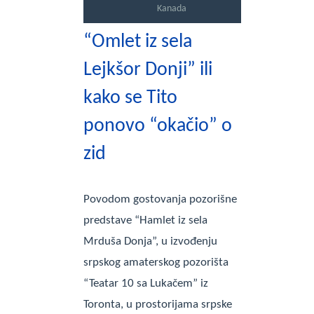
Kanada
“Omlet iz sela
Lejkšor Donji” ili
kako se Tito
ponovo “okačio” o
zid
Povodom gostovanja pozorišne
predstave “Hamlet iz sela
Mrduša Donja”, u izvođenju
srpskog amaterskog pozorišta
“Teatar 10 sa Lukačem” iz
Toronta, u prostorijama srpske