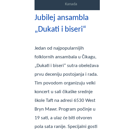
Kanada
Jubilej ansambla
„Dukati i biseri“
Jedan od najpopularnijih
folklornih ansambala u Čikagu,
„Dukati i biseri“ sutra obeležava
prvu deceniju postojanja i rada.
Tim povodom organizuju velki
koncert u sali čikaške srednje
škole Taft na adresi 6530 West
Bryn Mawr. Program počinje u
19 sati, a ulaz će biti otvoren
pola sata ranije. Specijalni gosti