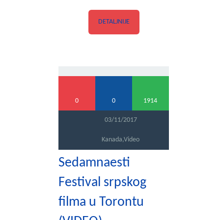
DETALJNIJE
0
0
1914
03/11/2017
Kanada
,
Video
Sedamnaesti
Festival srpskog
filma u Torontu