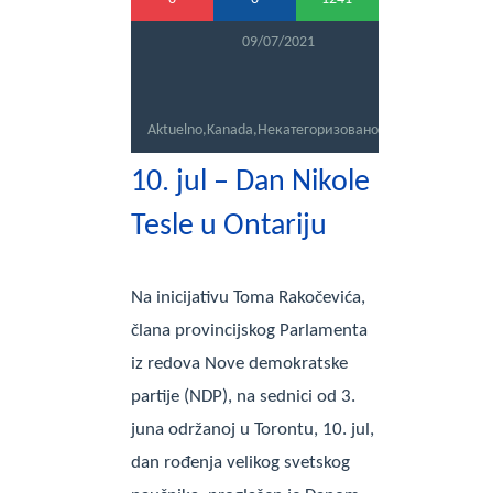
PRETRAGA
09/07/2021
Aktuelno
,
Kanada
,
Некатегоризовано
10. jul – Dan Nikole
Tesle u Ontariju
Na inicijativu Toma Rakočevića,
člana provincijskog Parlamenta
iz redova Nove demokratske
partije (NDP), na sednici od 3.
juna održanoj u Torontu, 10. jul,
dan rođenja velikog svetskog