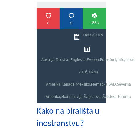
0
0
1863
14/03/2016
Austrija
,
Društvo
,
Engleska
,
Evropa
,
Frankfurt
,
Info
,
Izbori
2016
,
Južna
Amerika
,
Kanada
,
Meksiko
,
Nemačka
,
SAD
,
Severna
Amerika
,
Skandinavija
,
Švajcarska
,
Švedska
,
Toronto
Kako na birališta u
inostranstvu?