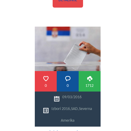
DETALJNIJE
0
0
1712
09/03/2016
Izbori 2016
,
SAD
,
Severna
Amerika