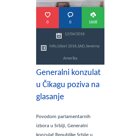
0
0
1608
12/04/2016
Info
,
Izbori 2016
,
SAD
,
Severna
Amerika
Generalni konzulat
u Čikagu poziva na
glasanje
Povodom parlamentarnih
izbora u Srbiji, Generalni
konzulat Republike Srbije u