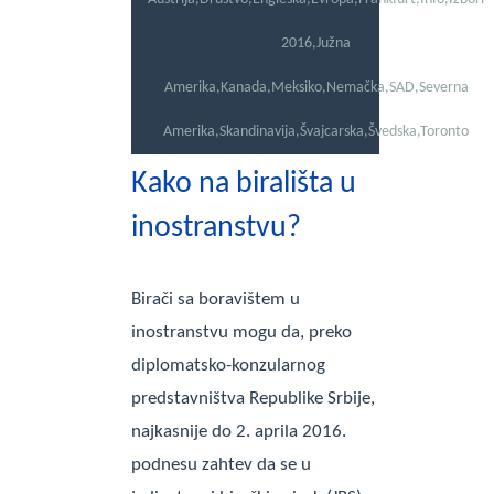
2016
,
Južna
Amerika
,
Kanada
,
Meksiko
,
Nemačka
,
SAD
,
Severna
Amerika
,
Skandinavija
,
Švajcarska
,
Švedska
,
Toronto
Kako na birališta u
inostranstvu?
Birači sa boravištem u
inostranstvu mogu da, preko
diplomatsko-konzularnog
predstavništva Republike Srbije,
najkasnije do 2. aprila 2016.
podnesu zahtev da se u