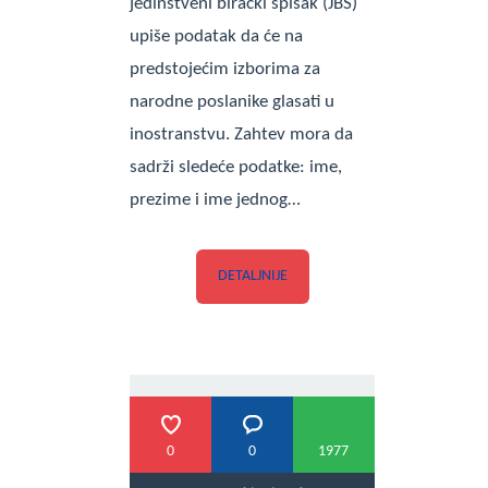
jedinstveni birački spisak (JBS)
upiše podatak da će na
predstojećim izborima za
narodne poslanike glasati u
inostranstvu. Zahtev mora da
sadrži sledeće podatke: ime,
prezime i ime jednog…
DETALJNIJE
0
0
1977