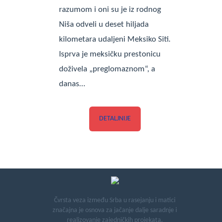
razumom i oni su je iz rodnog
Niša odveli u deset hiljada
kilometara udaljeni Meksiko Siti.
Isprva je meksičku prestonicu
doživela „preglomaznom“, a
danas…
DETALJNIJE
Čvrsta veza između Srba u rasejanju i matici
značajna je osnova za jačanje dalje saradnje i
realizovanje zajedničkih projekata.