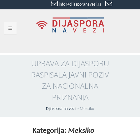
info@dijasporanavezi.rs
dijasporanavezi@gmail.com
+381 66
8528011
VESTI
BLOG
UPRAVA ZA DIJASPORU
RASPISALA JAVNI POZIV
VIDEO
ZA NACIONALNA
O NAMA
PRIZNANJA
KORISNE ADRESE
Dijaspora na vezi
>
Meksiko
KONTAKT
IMPRESUM
Kategorija:
Meksiko