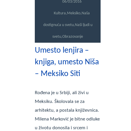
06/03/2016
Kultura
,
Meksiko
,
Naša
dostignuća u svetu
,
Naši ljudi u
svetu
,
Obrazovanje
Umesto lenjira –
knjiga, umesto Niša
– Meksiko Siti
Rođena je u Srbiji, ali živi u
Meksiku. Školovala se za
arhitektu, a postala književnica.
Milena Marković je bitne odluke
u životu donosila i srcem i