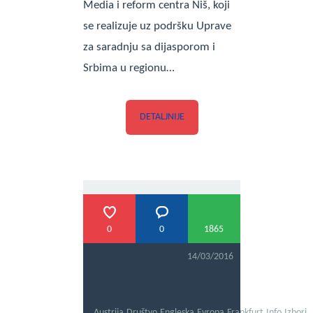
Media i reform centra Niš, koji
se realizuje uz podršku Uprave
za saradnju sa dijasporom i
Srbima u regionu…
DETALJNIJE
0
0
1865
14/03/2016
Austrija
,
Društvo
,
Engleska
,
Evropa
,
Frankfurt
,
Info
,
Izbori