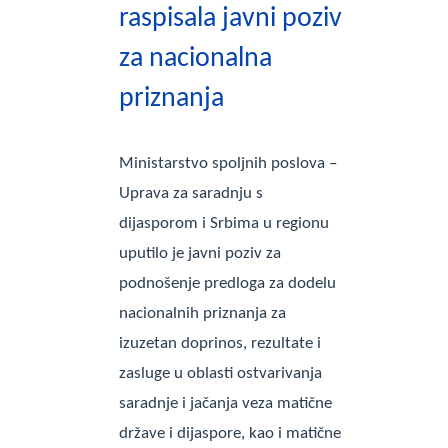
raspisala javni poziv
za nacionalna
priznanja
Ministarstvo spoljnih poslova –
Uprava za saradnju s
dijasporom i Srbima u regionu
uputilo je javni poziv za
podnošenje predloga za dodelu
nacionalnih priznanja za
izuzetan doprinos, rezultate i
zasluge u oblasti ostvarivanja
saradnje i jačanja veza matične
države i dijaspore, kao i matične