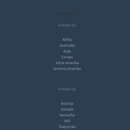
[subscribe2]
Kategorije
Afrika
Australija
Azija
Evropa
Južna Amerika
Severna Amerika
Kategorije
Austrija
Kanada
Nemačka
SAD
Švajcarska