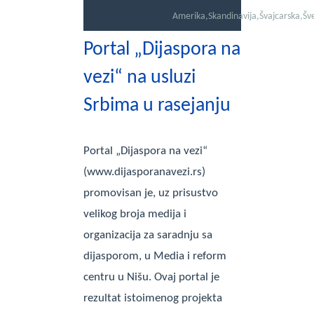
Amerika
,
Skandinavija
,
Švajcarska
,
Šv
Portal „Dijaspora na
vezi“ na usluzi
Srbima u rasejanju
Portal „Dijaspora na vezi“
(www.dijasporanavezi.rs)
promovisan je, uz prisustvo
velikog broja medija i
organizacija za saradnju sa
dijasporom, u Media i reform
centru u Nišu. Ovaj portal je
rezultat istoimenog projekta