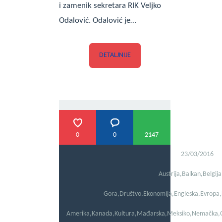
i zamenik sekretara RIK Veljko
Odalović. Odalović je…
DETALJNIJE
0
0
2147
23/03/2016
Austrija
,
Balkan
,
Belgija
Gora
,
Društvo
,
Ekonomija
,
Engleska
,
Evropa
,
Amerika
,
Kanada
,
Kultura
,
Mađarska
,
Meksiko
,
Nemačka
,