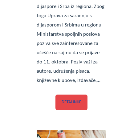
dijaspore i Srba iz regiona. Zbog
toga Uprava za saradnju s
dijasporom i Srbima u regionu
Ministarstva spoljnih poslova
poziva sve zainteresovane za
učešće na sajmu da se prijave
do 11. oktobra. Poziv važi za
autore, udruženja pisaca,
književne klubove, izdavače,…
DETALJNIJE