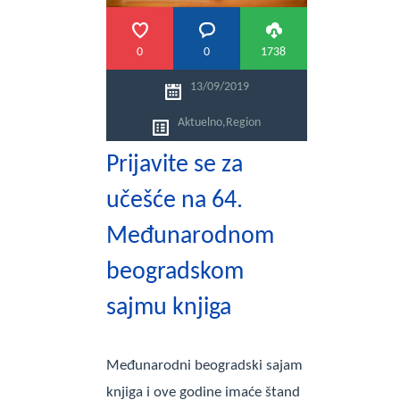
0
0
1738
13/09/2019
Aktuelno
,
Region
Prijavite se za
učešće na 64.
Međunarodnom
beogradskom
sajmu knjiga
Međunarodni beogradski sajam
knjiga i ove godine imaće štand