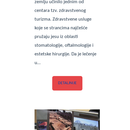
zemlju učinilo jednim od
centara tzv. zdravstvenog
turizma. Zdravstvene usluge
koje se strancima najčešće
pružaju jesu iz oblasti
stomatologije, oftalmologije i
estetske hirurgije. Da je lečenje
u…
DETALJNIJE