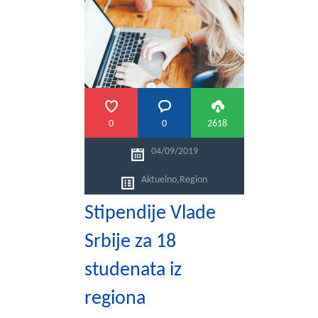
0
0
2618
04/09/2019
Aktuelno
,
Region
Stipendije Vlade
Srbije za 18
studenata iz
regiona