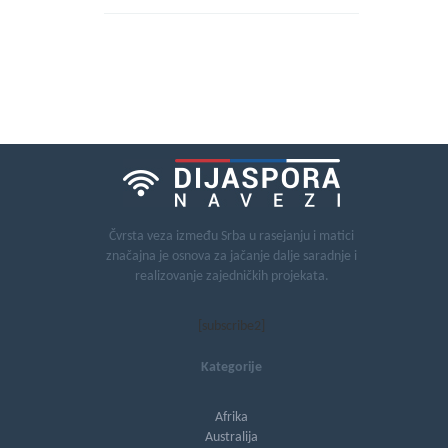
Čvrsta veza između Srba u rasejanju i matici
značajna je osnova za jačanje dalje saradnje i
realizovanje zajedničkih projekata.
[subscribe2]
Kategorije
Afrika
Australija