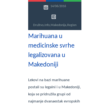
14/06/2016
Društvo
,
Info
,
Makedonija
,
Region
Marihuana u
medicinske svrhe
legalizovana u
Makedoniji
Lekovi na bazi marihuane
postali su legalni i u Makedoniji,
koja se pridružila grupi od
najmanje dvanaestak evropskih