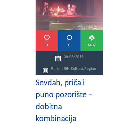
0
0
1407
06/06/2016
Balkan
,
BiH
,
Kultura
,
Region
Sevdah, priča i
puno pozorište –
dobitna
kombinacija