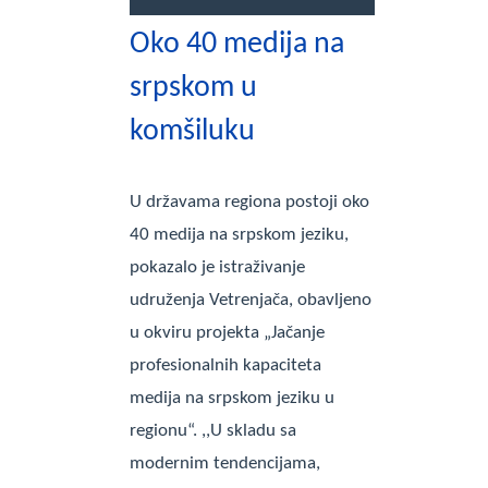
Oko 40 medija na
srpskom u
komšiluku
U državama regiona postoji oko
40 medija na srpskom jeziku,
pokazalo je istraživanje
udruženja Vetrenjača, obavljeno
u okviru projekta „Jačanje
profesionalnih kapaciteta
medija na srpskom jeziku u
regionu“. ,,U skladu sa
modernim tendencijama,