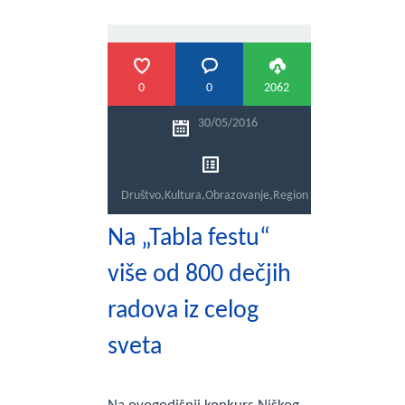
0
0
2062
30/05/2016
Društvo
,
Kultura
,
Obrazovanje
,
Region
Na „Tabla festu“
više od 800 dečjih
radova iz celog
sveta