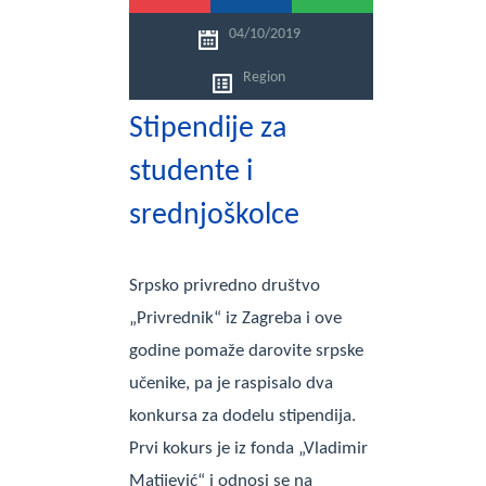
04/10/2019
Region
Stipendije za
studente i
srednjoškolce
Srpsko privredno društvo
„Privrednik“ iz Zagreba i ove
godine pomaže darovite srpske
učenike, pa je raspisalo dva
konkursa za dodelu stipendija.
Prvi kokurs je iz fonda „Vladimir
Matijević“ i odnosi se na