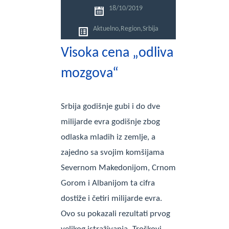
18/10/2019
Aktuelno
,
Region
,
Srbija
Visoka cena „odliva
mozgova“
Srbija godišnje gubi i do dve
milijarde evra godišnje zbog
odlaska mladih iz zemlje, a
zajedno sa svojim komšijama
Severnom Makedonijom, Crnom
Gorom i Albanijom ta cifra
dostiže i četiri milijarde evra.
Ovo su pokazali rezultati prvog