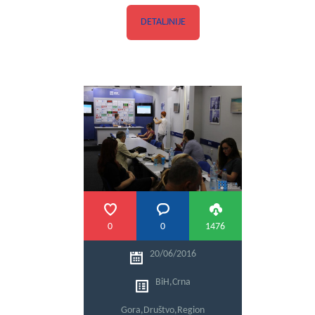
DETALJNIJE
0
0
1476
20/06/2016
BiH
,
Crna
Gora
,
Društvo
,
Region