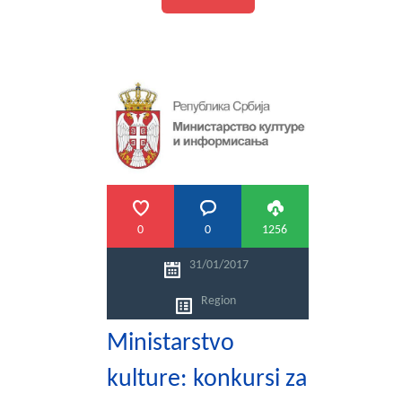
0
0
1256
31/01/2017
Region
Ministarstvo
kulture: konkursi za