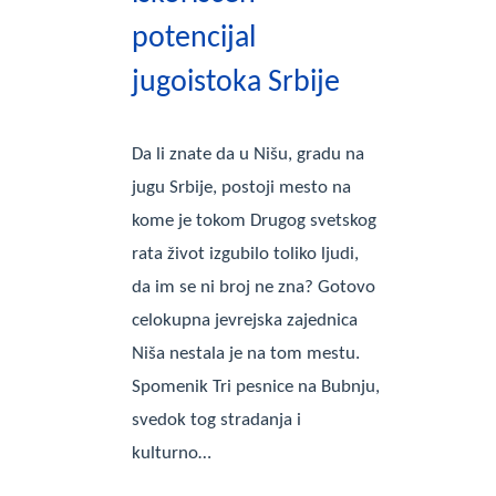
potencijal
jugoistoka Srbije
Da li znate da u Nišu, gradu na
jugu Srbije, postoji mesto na
kome je tokom Drugog svetskog
rata život izgubilo toliko ljudi,
da im se ni broj ne zna? Gotovo
celokupna jevrejska zajednica
Niša nestala je na tom mestu.
Spomenik Tri pesnice na Bubnju,
svedok tog stradanja i
kulturno…