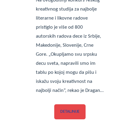
Na ovogodišnji konkurs Niškog
kreativnog studija za najbolje
literarne i likovne radove
pristiglo je više od 800
autorskih radova dece iz Srbije,
Makedonije, Slovenije, Crne
Gore. „Okupljamo svu srpsku
decu sveta, napravili smo im
tablu po kojoj mogu da pišu i
iskažu svoju kreativnost na
najbolji način“, rekao je Dragan…
DETALJNIJE