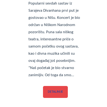
Popularni sevdah sastav iz
Sarajeva Divanhana prvi put je
gostovao u Nišu. Koncert je bio
održan u Niškom Narodnom
pozorištu. Puna sala niškog
teatra, interesantne priče o
samom početku ovog sastava,
kao i divna muzika učinili su
ovaj događaj još posebnijim.
“Naš početak je bio stvarno
zanimljiv. Od toga da smo…
DETALJNIJE