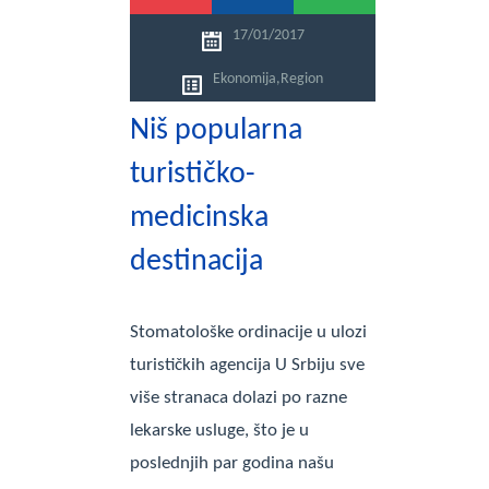
17/01/2017
Ekonomija
,
Region
Niš popularna
turističko-
medicinska
destinacija
Stomatološke ordinacije u ulozi
turističkih agencija U Srbiju sve
više stranaca dolazi po razne
lekarske usluge, što je u
poslednjih par godina našu