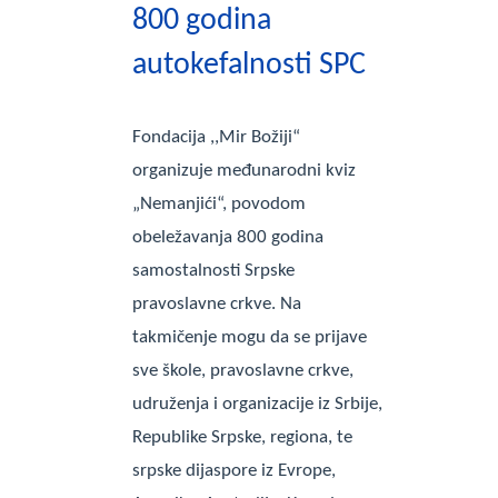
800 godina
autokefalnosti SPC
Fondacija ,,Mir Božiji“
organizuje međunarodni kviz
„Nemanjići“, povodom
obeležavanja 800 godina
samostalnosti Srpske
pravoslavne crkve. Na
takmičenje mogu da se prijave
sve škole, pravoslavne crkve,
udruženja i organizacije iz Srbije,
Republike Srpske, regiona, te
srpske dijaspore iz Evrope,