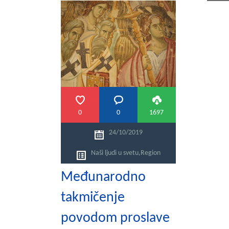
PRETRAGA
0
0
1697
24/10/2019
Naši ljudi u svetu
,
Region
Međunarodno
takmičenje
povodom proslave