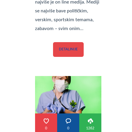
najviše je on line medija. Mediji
se najviše bave političkim,
verskim, sportskim temama,
zabavom – svim onim…
DETALJNIJE
0
0
1262