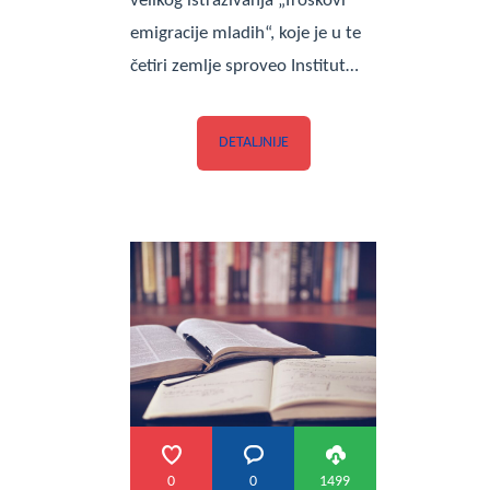
velikog istraživanja „Troškovi
emigracije mladih“, koje je u te
četiri zemlje sproveo Institut…
DETALJNIJE
0
0
1499