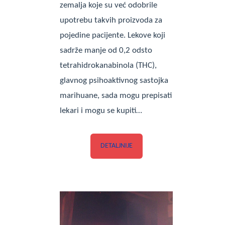
zemalja koje su već odobrile
upotrebu takvih proizvoda za
pojedine pacijente. Lekove koji
sadrže manje od 0,2 odsto
tetrahidrokanabinola (THC),
glavnog psihoaktivnog sastojka
marihuane, sada mogu prepisati
lekari i mogu se kupiti…
DETALJNIJE