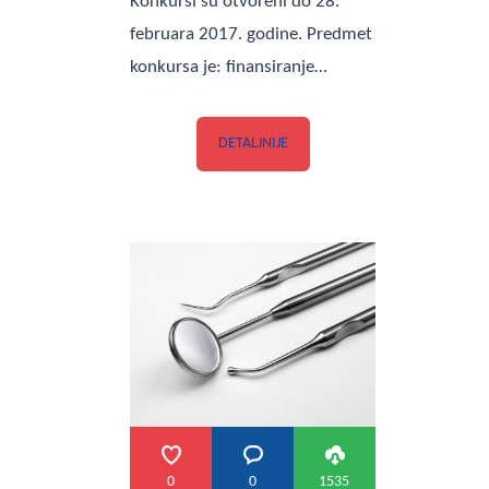
Konkursi su otvoreni do 28.
februara 2017. godine. Predmet
konkursa je: finansiranje…
DETALJNIJE
0
0
1535