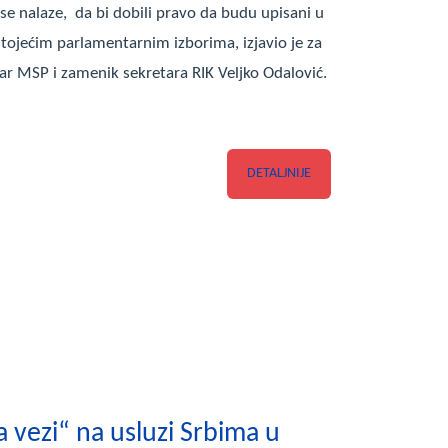
 se nalaze, da bi dobili pravo da budu upisani u
dstojećim parlamentarnim izborima, izjavio je za
ar MSP i zamenik sekretara RIK Veljko Odalović.
DETALJNIJE
a vezi“ na usluzi Srbima u