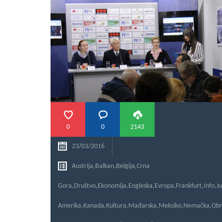
0
0
2143
23/03/2016
Austrija
,
Balkan
,
Belgija
,
Crna
Gora
,
Društvo
,
Ekonomija
,
Engleska
,
Evropa
,
Frankfurt
,
Info
,
J
Amerika
,
Kanada
,
Kultura
,
Mađarska
,
Meksiko
,
Nemačka
,
Obr