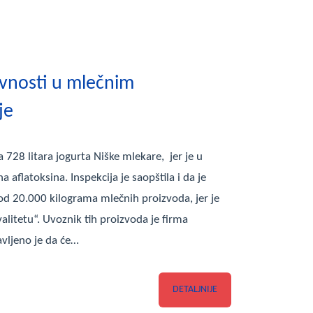
vnosti u mlečnim
je
a 728 litara jogurta Niške mlekare, jer je u
aflatoksina. Inspekcija je saopštila i da je
od 20.000 kilograma mlečnih proizvoda, jer je
litetu“. Uvoznik tih proizvoda je firma
vljeno je da će…
DETALJNIJE