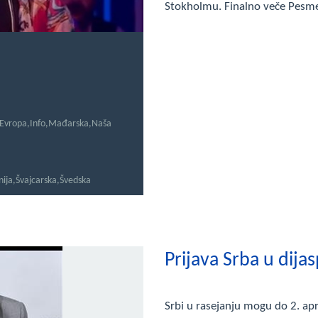
Stokholmu. Finalno veče Pesme
Evropa
,
Info
,
Mađarska
,
Naša
nija
,
Švajcarska
,
Švedska
Prijava Srba u dijas
Srbi u rasejanju mogu do 2. ap