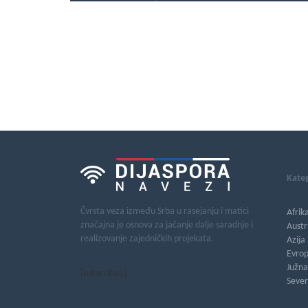
Kateg
Čvrsta veza između Srba u rasejanju i matici
Afrik
značajna je osnova za jačanje dalje saradnje i
Austr
realizovanje zajedničkih projekata.
Azija
Evro
Južn
[subscribe2]
Seve