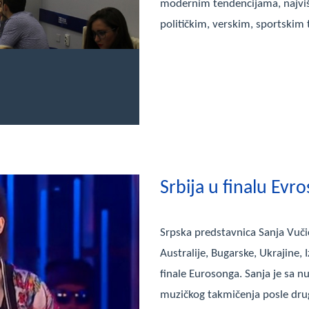
modernim tendencijama, najviše
političkim, verskim, sportsk
Srbija u finalu Evr
Srpska predstavnica Sanja Vučić 
Australije, Bugarske, Ukrajine, Iz
finale Eurosonga. Sanja je sa 
muzičkog takmičenja posle drug