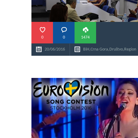
0
0
1474
20/06/2016
BiH
,
Crna Gora
,
Društvo
,
Region