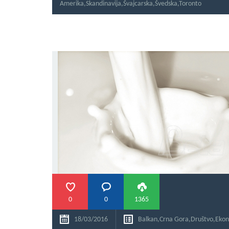
Amerika
,
Skandinavija
,
Švajcarska
,
Švedska
,
Toronto
0
0
1365
18/03/2016
Balkan
,
Crna Gora
,
Društvo
,
Ekon