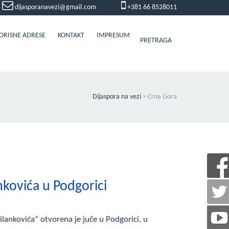
dijasporanavezi@gmail.com
+381 66 8528011
ORISNE ADRESE
KONTAKT
IMPRESUM
PRETRAGA
Dijaspora na vezi
>
Crna Gora
nkovića u Podgorici
lankovića“ otvorena je juče u Podgorici, u