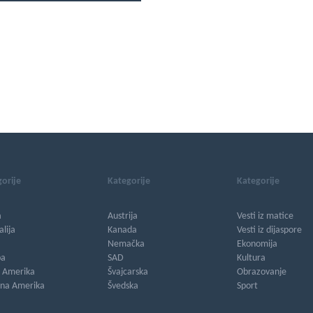
orije
Kategorije
Kategorije
a
Austrija
Vesti iz matice
alija
Kanada
Vesti iz dijaspore
Nemačka
Ekonomija
pa
SAD
Kultura
a Amerika
Švajcarska
Obrazovanje
rna Amerika
Švedska
Sport