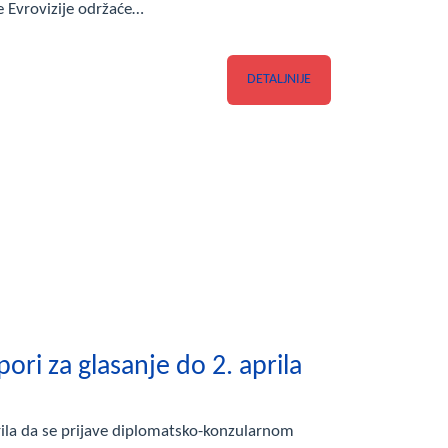
 Evrovizije održaće…
DETALJNIJE
pori za glasanje do 2. aprila
rila da se prijave diplomatsko-konzularnom