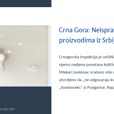
Crna Gora: Neispra
proizvodima iz Srbi
Crnogorska inspekcija je uništil
njemu nadjena povećana količina 
Mlekari Leskovac vraćeno više 
utvrdjeno da „ne odgovaraju kva
„Somboreks“ iz Podgorice. Naja
omija
,
Info