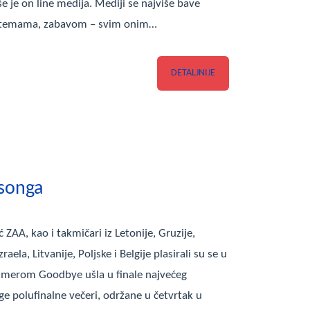
 je on line medija. Mediji se najviše bave
im temama, zabavom – svim onim…
DETALJNIJE
osonga
ZAA, kao i takmičari iz Letonije, Gruzije,
raela, Litvanije, Poljske i Belgije plasirali su se u
numerom Goodbye ušla u finale najvećeg
e polufinalne večeri, održane u četvrtak u