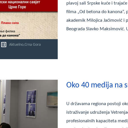
plavoj sali Srpske kuće i traja
filma „Od betona do kanona“, p
akademik Milojica Jaćimović i 
Beograda Slavko Maksimović. 
Aktuelno
,
Crna Gora
Oko 40 medija na 
U državama regiona postoji oko
istraživanje udruženja Vetrenja
profesionalnih kapaciteta medij