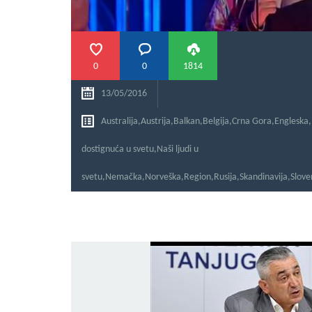
0
0
1814
13/05/2016
Australija
,
Austrija
,
Balkan
,
Belgija
,
Crna Gora
,
Engleska
,
dostignuća u svetu
,
Naši ljudi u
svetu
,
Nemačka
,
Norveška
,
Region
,
Rusija
,
Skandinavija
,
Slove