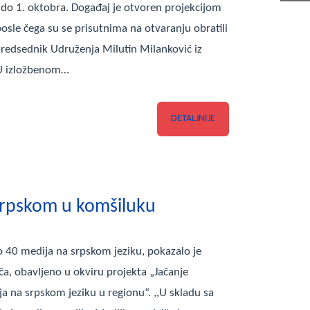
će do 1. oktobra. Događaj je otvoren projekcijom
osle čega su se prisutnima na otvaranju obratili
predsednik Udruženja Milutin Milanković iz
U izložbenom…
DETALJNIJE
srpskom u komšiluku
 40 medija na srpskom jeziku, pokazalo je
ča, obavljeno u okviru projekta „Jačanje
a na srpskom jeziku u regionu“. ,,U skladu sa