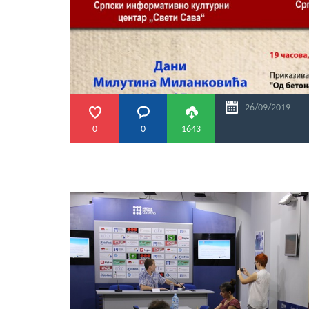
26/09/2019
0
0
1643