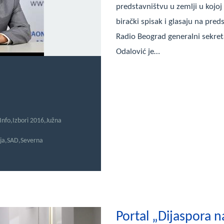
predstavništvu u zemlji u kojoj
birački spisak i glasaju na pre
Radio Beograd generalni sekret
Odalović je…
Info
,
Izbori 2016
,
Južna
ja
,
SAD
,
Severna
Portal „Dijaspora n