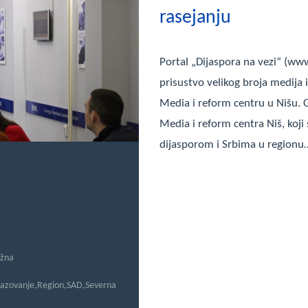
rasejanju
Portal „Dijaspora na vezi“ (ww
prisustvo velikog broja medija 
Media i reform centru u Nišu. O
Media i reform centra Niš, koji
dijasporom i Srbima u regionu
užna
azovanje
,
Region
,
SAD
,
Severna