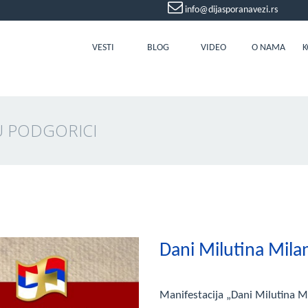
info@dijasporanavezi.rs
VESTI
BLOG
VIDEO
O NAMA
K
U PODGORICI
Dani Milutina Mila
Manifestacija „Dani Milutina Mi