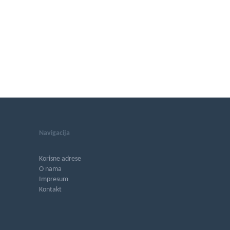
Navigacija
Korisne adrese
O nama
Impresum
Kontakt