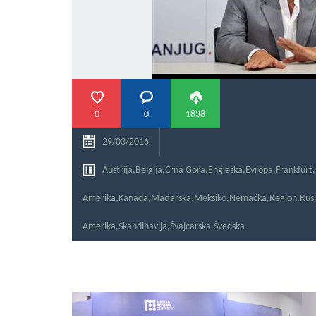
0
0
1838
29/03/2016
Austrija
,
Belgija
,
Crna Gora
,
Engleska
,
Evropa
,
Frankfurt
,
Amerika
,
Kanada
,
Mađarska
,
Meksiko
,
Nemačka
,
Region
,
Rusi
Amerika
,
Skandinavija
,
Švajcarska
,
Švedska