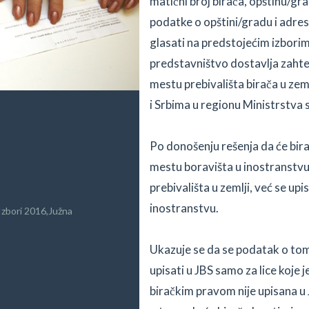
matični broj birača, opštinu/grad
podatke o opštini/gradu i adres
glasati na predstojećim izbor
predstavništvo dostavlja zahte
mestu prebivališta birača u zem
i Srbima u regionu Ministrstva 
Po donošenju rešenja da će bir
mestu boravišta u inostranstvu,
prebivališta u zemlji, već se up
inostranstvu.
Izbori 2016
,
Južna
Ukazuje se da se podatak o tom
upisati u JBS samo za lice koje 
biračkim pravom nije upisana u