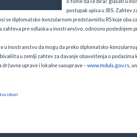
o tome da će birač glasati u i
postupak upisa u JBS. Zahtev z
nosi se diplomatsko-konzularnom predstavništu RS koje oba z
 zahteva pre odlaska u inostranstvo, odnosno poslednjem pre
ište u inostranstvu da mogu da preko diplomatsko-konzularno
vališta u zemlji zahtev za davanje obaveštenja o podacima ko
sva državne uprave i lokalne saouprave –
www.mduls.gov.rs
, u
štvo
,
Izbori