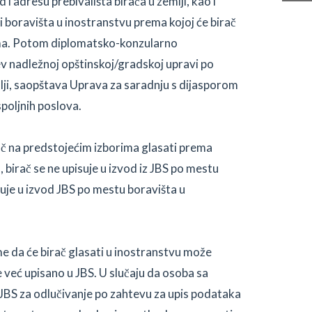
 i adresu prebivališta birača u zemlji, kao i
i boravišta u inostranstvu prema kojoj će birač
ima. Potom diplomatsko-konzularno
v nadležnoj opštinskoj/gradskoj upravi po
lji, saopštava Uprava za saradnju s dijasporom
spoljnih poslova.
ač na predstojećim izborima glasati prema
 birač se ne upisuje u izvod iz JBS po mestu
isuje u izvod JBS po mestu boravišta u
e da će birač glasati u inostranstvu može
je već upisano u JBS. U slučaju da osoba sa
 JBS za odlučivanje po zahtevu za upis podataka