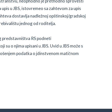
nostranstvu, neophodno je prethodno sprovesti
a upis u JBS, istovremeo sa zahtevom za upis
ahteva dostavlja nadležnoj opštinskoj/gradskoj
bivalištu jednog od roditelja.
g predstavništva RS podneti
ji su o njima upisani u JBS. Uvid u JBS može s
nošenjem podatka o jdinstvenom matičnom