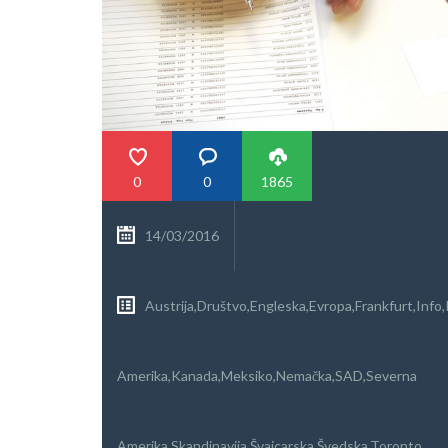
0
0
1865
14/03/2016
Austrija
,
Društvo
,
Engleska
,
Evropa
,
Frankfurt
,
Info
,
Amerika
,
Kanada
,
Meksiko
,
Nemačka
,
SAD
,
Severna
Amerika
,
Skandinavija
,
Švajcarska
,
Švedska
,
Toronto