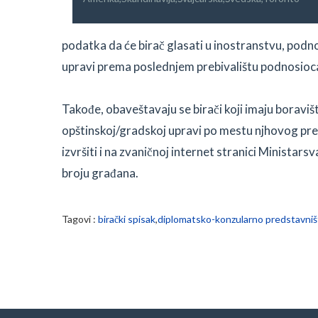
podatka da će birač glasati u inostranstvu, pod
upravi prema poslednjem prebivalištu podnosioca
Takođe, obaveštavaju se birači koji imaju borav
opštinskoj/gradskoj upravi po mestu njhovog prebi
izvršiti i na zvaničnoj internet stranici Ministar
broju građana.
Tagovi :
birački spisak
,
diplomatsko-konzularno predstavni