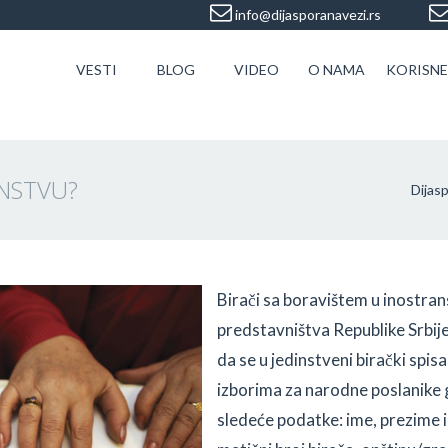
info@dijasporanavezi.rs
VESTI
BLOG
VIDEO
O NAMA
KORISNE
ANSTVU?
Dijasp
Birači sa boravištem u inostr
predstavništva Republike Srbije
da se u jedinstveni birački spi
izborima za narodne poslanike 
sledeće podatke: ime, prezime i 