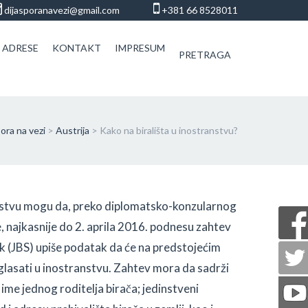
dijasporanavezi@gmail.com
+381 66 8528011
 ADRESE
KONTAKT
IMPRESUM
PRETRAGA
ora na vezi
>
Austrija
>
Kako na birališta u inostranstvu?
anstvu mogu da, preko diplomatsko-konzularnog
, najkasnije do 2. aprila 2016. podnesu zahtev
sak (JBS) upiše podatak da će na predstojećim
glasati u inostranstvu. Zahtev mora da sadrži
ime jednog roditelja birača; jedinstveni