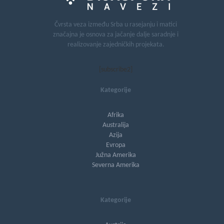
Čvrsta veza između Srba u rasejanju i matici
značajna je osnova za jačanje dalje saradnje i
realizovanje zajedničkih projekata.
[subscribe2]
Kategorije
Afrika
Australija
Azija
Evropa
Južna Amerika
Severna Amerika
Kategorije