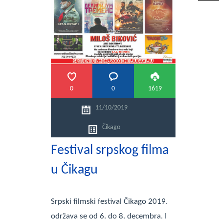
PRETRAGA
0
0
1619
11/10/2019
Čikago
Festival srpskog filma
u Čikagu
Srpski filmski festival Čikago 2019.
održava se od 6. do 8. decembra. I