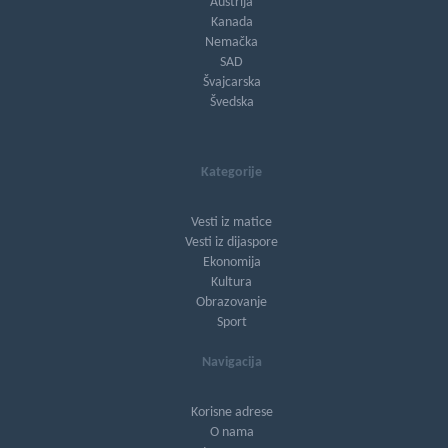
Austrija
Kanada
Nemačka
SAD
Švajcarska
Švedska
Kategorije
Vesti iz matice
Vesti iz dijaspore
Ekonomija
Kultura
Obrazovanje
Sport
Navigacija
Korisne adrese
O nama