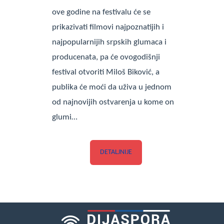
ove godine na festivalu će se
prikazivati filmovi najpoznatijih i
najpopularnijih srpskih glumaca i
producenata, pa će ovogodišnji
festival otvoriti Miloš Biković, a
publika će moći da uživa u jednom
od najnovijih ostvarenja u kome on
glumi…
DETALJNIJE