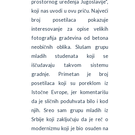
prostornog uređenja Jugoslavije“,
koji nas uvodi u ovu priču. Najveći
broj posetilaca pokazuje
interesovanje za opise velikih
fotografija građevina od betona
neobičnih oblika. Slušam grupu
mladih studenata koji se
iščuđavaju takvom sistemu
gradnje. Primetan je broj
posetilaca koji su poreklom iz
Istočne Evrope, jer komentarišu
da je sličnih poduhvata bilo i kod
njih. Sreo sam grupu mladih iz
Srbije koji zaključuju da je reč o
modernizmu koji je bio osuđen na