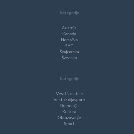
Kategorije
Austrija
Kanada
Nemačka
SAD
Švajcarska
Švedska
Kategorije
Vesti iz matice
Vesti iz dijaspore
Ekonomija
Kultura
Obrazovanje
Sport