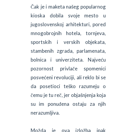
Čak je i maketa našeg popularnog
kioska dobila svoje mesto u
jugoslovenskoj arhitekturi, pored
mnogobrojnih hotela, tornjeva,
sportskih i verskih objekata,
stambenih zgrada, parlamenata,
bolnica i univerziteta. Najveću
pozornost privlače spomenici
posvećeni revoluciji, ali reklo bi se
da posetioci teško razumeju o
čemu je tu reč, jer objašnjenja koja
su im ponuđena ostaju za njih
nerazumljiva.
Možda je ova izložba ipak