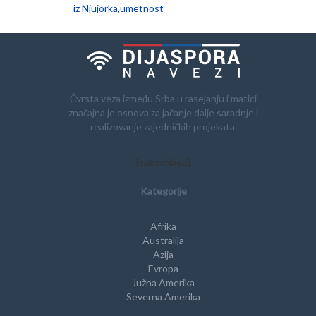
iz Njujorka
,
umetnost
Čvrsta veza između Srba u rasejanju i matici
značajna je osnova za jačanje dalje saradnje i
realizovanje zajedničkih projekata.
[subscribe2]
Kategorije
Afrika
Australija
Azija
Evropa
Južna Amerika
Severna Amerika