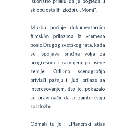
iskoristio priliku da je pogleda u
sklopu ostalih izložbi u „Momi“.
Izložba počinje dokumentarnim
filmskim prilozima iz vremena
posle Drugog svetskog rata, kada
se ispoljava snažna volja za
progresom i razvojem porušene
zemlje. Odlična scenografija
privlači pažnju i ljudi prilaze sa
interesovanjem, što je, pokazalo
se, pravi način da se zainteresuju
za izložbu.
Odmah tu je i „Planerski atlas