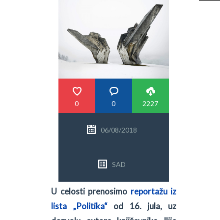
PRETRAGA
0
0
2227
06/08/2018
SAD
U celosti prenosimo
reportažu iz
lista „Politika“
od 16. jula, uz