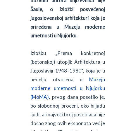
dozvolu autora književnika Ilije
Šaule, o izložbi posvećenoj
jugoslovenskoj arhitekturi koja je
priređena u Muzeju moderne
umetnosti u Njujorku.
Izložbu „Prema konkretnoj
(betonskoj) utopiji: Arhitektura u
Jugoslaviji 1948–1980“, koja je u
nedelju otvorena u
Muzeju
moderne umetnosti u Njujorku
(MoMA)
, prvog dana posetilo je,
po slobodnoj proceni, oko hiljadu
ljudi, ali najveći broj posetilaca nije
došao zbog ovih eksponata već je