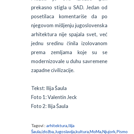
prekasno stigla u SAD. Jedan od
posetilaca komentariše da po
njegovom mišljenju jugoslovenska
arhitektura nije spajala svet, već
jednu sredinu činila izolovanom
prema zemljama koje su se
modernizovale u duhu savremene
zapadne civilizacije.
Tekst: Ilija Šaula
Foto 1: Valentin Jeck
Foto 2: Ilija Šaula
Tagovi :
arhitektura
,
Ilija
Šaula
,
izložba
,
Jugoslavija
,
kultura
,
MoMa
,
Njujork
,
Pismo