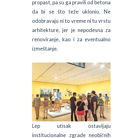
propast, pa su ga pravili od betona
da bi se što teže uklonio. Ne
odobravaju ni to vreme ni tu vrstu
arhitekture, jer je nepodesna za
renoviranje, kao i za eventualno
izmeštanje.
Lep utisak ostavljaju
institucionalne zgrade neobičnih