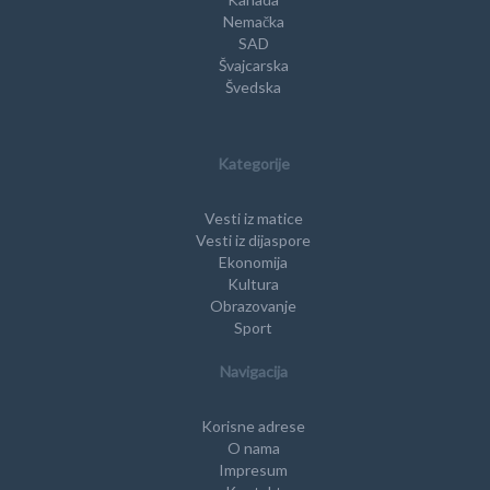
Nemačka
SAD
Švajcarska
Švedska
Kategorije
Vesti iz matice
Vesti iz dijaspore
Ekonomija
Kultura
Obrazovanje
Sport
Navigacija
Korisne adrese
O nama
Impresum