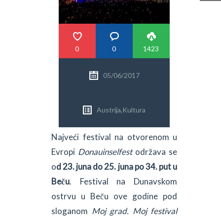
PRETRAGA
0
0
1423
05/06/2017
Austrija
,
Kultura
Najveći festival na otvorenom u
Evropi
Donauinselfest
održava se
o
d 23. juna do 25. juna po 34. put u
Beču
. Festival na Dunavskom
ostrvu u Beču ove godine pod
sloganom
Moj grad. Moj festival