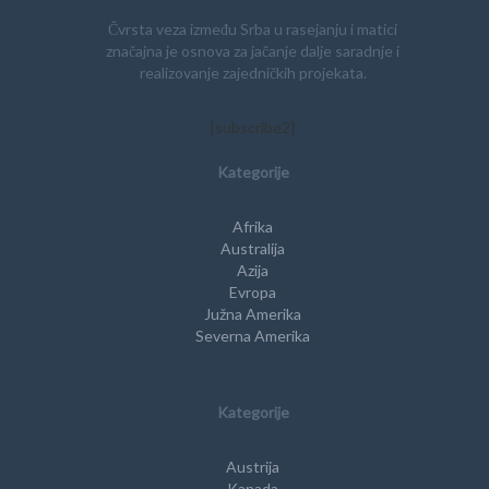
Čvrsta veza između Srba u rasejanju i matici
značajna je osnova za jačanje dalje saradnje i
realizovanje zajedničkih projekata.
[subscribe2]
Kategorije
Afrika
Australija
Azija
Evropa
Južna Amerika
Severna Amerika
Kategorije
Austrija
Kanada