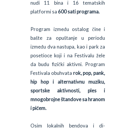
nudi 11 bina i 16 tematskih
platformi sa
600 sati programa.
Program između ostalog čine i
bašte za opuštanje u periodu
između dva nastupa, kao i park za
posetioce koji i na Festivalu žele
da budu fizički aktivni. Program
Festivala obuhvata
rok, pop, pank,
hip hop i alternativnu muziku,
sportske aktivnosti, ples i
mnogobrojne štandove sa hranom
i pićem.
Osim lokalnih bendova i di-