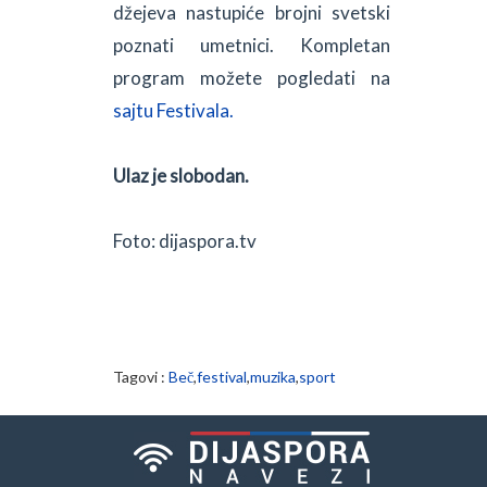
džejeva nastupiće brojni svetski
poznati umetnici. Kompletan
program možete pogledati na
sajtu Festivala.
Ulaz je slobodan.
Foto: dijaspora.tv
Tagovi :
Beč
,
festival
,
muzika
,
sport