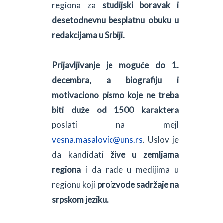
regiona za
studijski boravak i
desetodnevnu besplatnu obuku u
redakcijama u Srbiji.
Prijavljivanje je moguće do 1.
decembra, a biografiju i
motivaciono pismo koje ne treba
biti duže od 1500 karaktera
poslati na mejl
vesna.masalovic@uns.rs
. Uslov je
da kandidati
žive u zemljama
regiona
i da rade u medijima u
regionu koji
proizvode sadržaje na
srpskom jeziku.