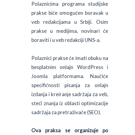
Polaznicima programa studijske
prakse biće omogućen boravak u
veb redakcijama u Srbiji. Osim
prakse u medijima, novinari će
boraviti i u veb redakciji UNS-a.
Polaznici prakse će imati obuku na
besplatnim onlajn WordPress i
Joomla platformama. Naučiće
specifičnosti pisanja za onlajn
izdanja i kreiranje sadržaja za veb,
steći znanja iz oblasti optimizacije
sadržaja za pretraživače (SEO).
Ova praksa se organizuje po