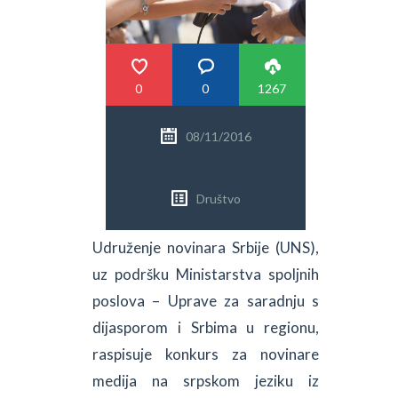
PRETRAGA
0
0
1267
08/11/2016
Društvo
Udruženje novinara Srbije (UNS),
uz podršku Ministarstva spoljnih
poslova – Uprave za saradnju s
dijasporom i Srbima u regionu,
raspisuje konkurs za novinare
medija na srpskom jeziku iz