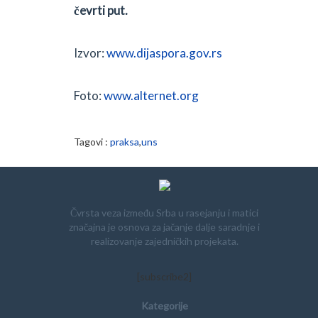
čevrti put.
Izvor:
www.dijaspora.gov.rs
Foto:
www.alternet.org
Tagovi :
praksa
,
uns
Čvrsta veza između Srba u rasejanju i matici
značajna je osnova za jačanje dalje saradnje i
realizovanje zajedničkih projekata.
[subscribe2]
Kategorije