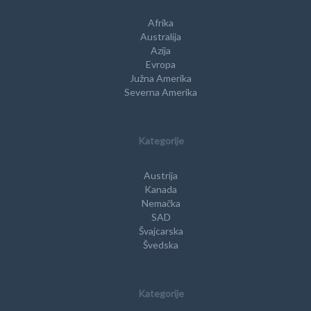
Afrika
Australija
Azija
Evropa
Južna Amerika
Severna Amerika
Kategorije
Austrija
Kanada
Nemačka
SAD
Švajcarska
Švedska
Kategorije