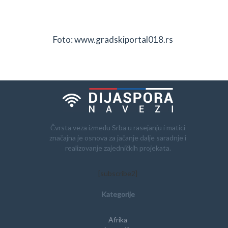
Foto: www.gradskiportal018.rs
Čvrsta veza između Srba u rasejanju i matici
značajna je osnova za jačanje dalje saradnje i
realizovanje zajedničkih projekata.
[subscribe2]
Kategorije
Afrika