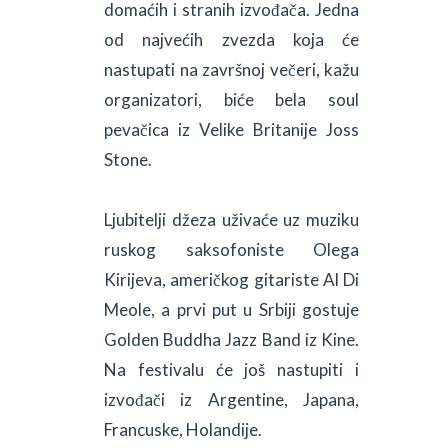
domaćih i stranih izvođača. Jedna
od najvećih zvezda koja će
nastupati na završnoj večeri, kažu
organizatori, biće bela soul
pevačica iz Velike Britanije Joss
Stone.
Ljubitelji džeza uživaće uz muziku
ruskog saksofoniste Olega
Kirijeva, američkog gitariste Al Di
Meole, a prvi put u Srbiji gostuje
Golden Buddha Jazz Band iz Kine.
Na festivalu će još nastupiti i
izvođači iz Argentine, Japana,
Francuske, Holandije.