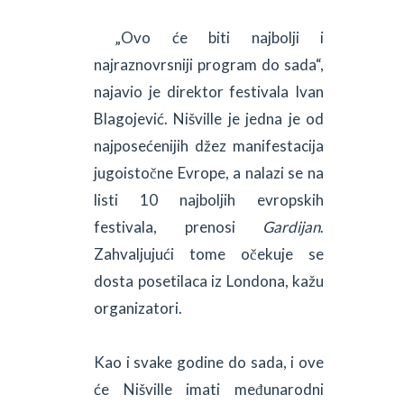
„Ovo će biti najbolji i
najraznovrsniji program do sada“,
najavio je direktor festivala Ivan
Blagojević. Nišville je jedna je od
najposećenijih džez manifestacija
jugoistočne Evrope, a nalazi se na
listi 10 najboljih evropskih
festivala, prenosi
Gardijan
.
Zahvaljujući tome očekuje se
dosta posetilaca iz Londona, kažu
organizatori.
Kao i svake godine do sada, i ove
će Nišville imati međunarodni