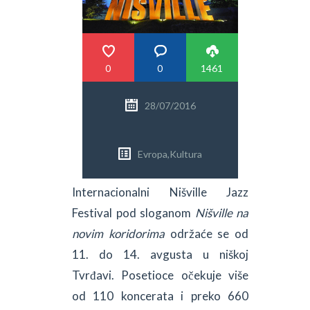
PRETRAGA
0
0
1461
28/07/2016
Evropa
,
Kultura
Internacionalni Nišville Jazz
Festival pod sloganom
Nišville na
novim koridorima
održaće se od
11. do 14. avgusta u niškoj
Tvrđavi. Posetioce očekuje više
od 110 koncerata i preko 660