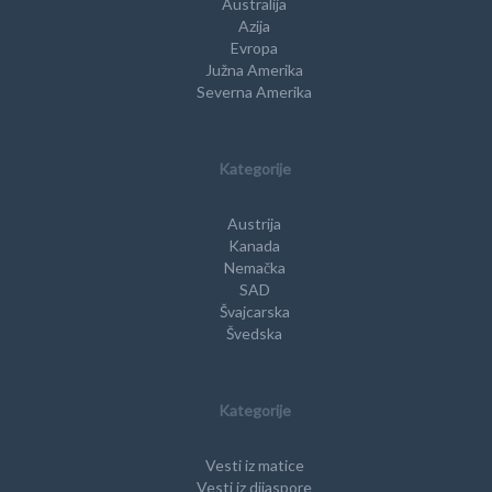
Australija
Azija
Evropa
Južna Amerika
Severna Amerika
Kategorije
Austrija
Kanada
Nemačka
SAD
Švajcarska
Švedska
Kategorije
Vesti iz matice
Vesti iz dijaspore