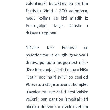
volonterski karakter, pa će tim
festivala činiti i 300 volontera,
među kojima će biti mladih iz
Portugalije, Italije, Danske i
država u regionu.
Nišville Jazz Festival će
posetiocima iz drugih gradova i
država ponuditi mogućnost mini-
džez letovanja: „Četiri dana u Nišu
i četiri noći na Nišvilu“ po ceni od
90 evra, u šta je uračunat komplet
ulaznica za sve četiri festivalske
večeri i pun pansion (smeštaj i tri
obroka dnevno) u dvokrevetnim