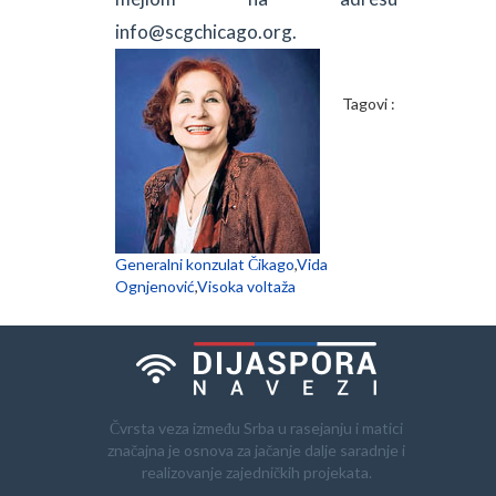
info@scgchicago.org.
Tagovi :
Generalni konzulat Čikago
,
Vida
Ognjenović
,
Visoka voltaža
Čvrsta veza između Srba u rasejanju i matici
značajna je osnova za jačanje dalje saradnje i
realizovanje zajedničkih projekata.