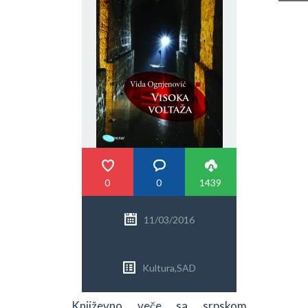
PRETRAGA
0
0
1439
11/03/2016
Kultura
,
SAD
Književno veče sa srpskom