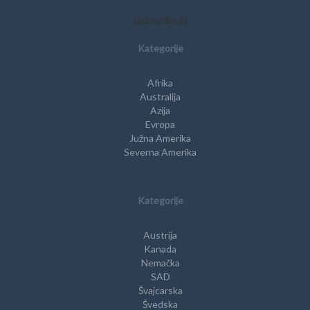
[subscribe2]
Kategorije
Afrika
Australija
Azija
Evropa
Južna Amerika
Severna Amerika
Kategorije
Austrija
Kanada
Nemačka
SAD
Švajcarska
Švedska