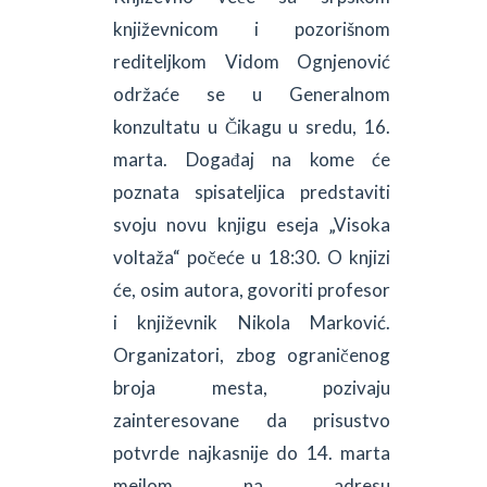
književnicom i pozorišnom
rediteljkom Vidom Ognjenović
održaće se u Generalnom
konzultatu u Čikagu u sredu, 16.
marta. Događaj na kome će
poznata spisateljica predstaviti
svoju novu knjigu eseja „Visoka
voltaža“ počeće u 18:30. O knjizi
će, osim autora, govoriti profesor
i književnik Nikola Marković.
Organizatori, zbog ograničenog
broja mesta, pozivaju
zainteresovane da prisustvo
potvrde najkasnije do 14. marta
mejlom na adresu