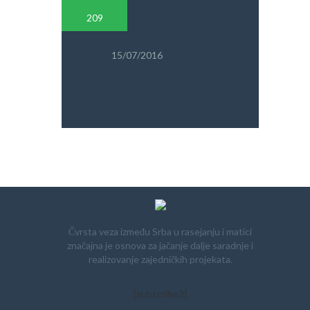
PRETRAGA
209
15/07/2016
Čvrsta veza između Srba u rasejanju i matici
značajna je osnova za jačanje dalje saradnje i
realizovanje zajedničkih projekata.
[subscribe2]