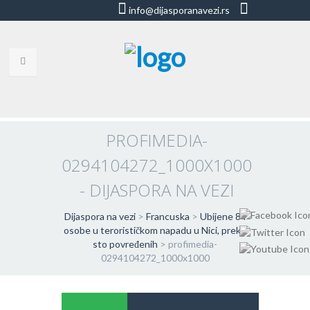
info@dijasporanavezi.rs
dijasporanavezi@gmail.com
+381 66
8528011
VESTI
BLOG
PROFIMEDIA-
0294104272_1000X1000
VIDEO
- DIJASPORA NA VEZI
O NAMA
Dijaspora na vezi
>
Francuska
>
Ubijene 84
KORISNE ADRESE
osobe u terorističkom napadu u Nici, preko
sto povređenih
>
profimedia-
KONTAKT
0294104272_1000x1000
IMPRESUM