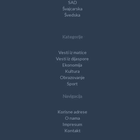
SAD
Švajcarska
Švedska
Kategorije
Vesti iz matice
Vesti iz dijaspore
Ekonomija
Kultura
Obrazovanje
Sport
Navigacija
Korisne adrese
O nama
Impresum
Kontakt