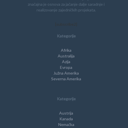
značajna je osnova za jačanje dalje saradnje i
realizovanje zajedničkih projekata.
[subscribe2]
Kategorije
Afrika
Australija
Azija
Evropa
Južna Amerika
Severna Amerika
Kategorije
Austrija
Kanada
Nemačka