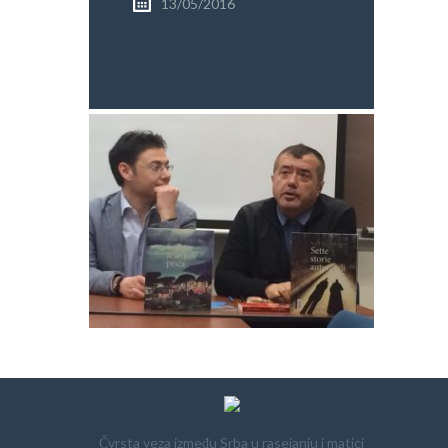
13/05/2016
PRETRAGA
Čvrsta veza između Srba u rasejanju i matici