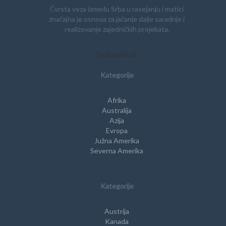
Čvrsta veza između Srba u rasejanju i matici
značajna je osnova za jačanje dalje saradnje i
realizovanje zajedničkih projekata.
[subscribe2]
Kategorije
Afrika
Australija
Azija
Evropa
Južna Amerika
Severna Amerika
Kategorije
Austrija
Kanada