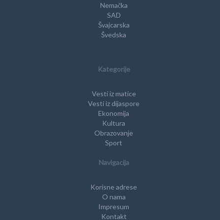
Nemačka
SAD
Švajcarska
Švedska
Kategorije
Vesti iz matice
Vesti iz dijaspore
Ekonomija
Kultura
Obrazovanje
Sport
Navigacija
Korisne adrese
O nama
Impresum
Kontakt