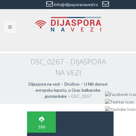
info@dijasporanavezi.rs
dijasporanavezi@gmail.com
+381 66
8528011
VESTI
BLOG
DSC_0267 - DIJASPORA
NA VEZI
VIDEO
O NAMA
Dijaspora na vezi
>
Društvo
>
U Niš donosi
evropsku lepotu, u Grac balkanske
gurmanluke
>
DSC_0267
KORISNE ADRESE
KONTAKT
IMPRESUM
186