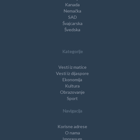
Kanada
Nemačka
SAD
Švajcarska
Švedska
Kategorije
Vesti iz matice
Vesti iz dijaspore
Ekonomija
Kultura
Obrazovanje
Sport
Navigacija
Korisne adrese
O nama
Impresum