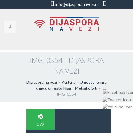
info@dijasporanavezi.rs
dijasporanavezi@gmail.com
+381 66
8528011
VESTI
BLOG
IMG_0354 - DIJASPORA
NA VEZI
VIDEO
O NAMA
Dijaspora na vezi
>
Kultura
>
Umesto lenjira
– knjiga, umesto Niša – Meksiko Siti
>
IMG_0354
KORISNE ADRESE
KONTAKT
IMPRESUM
579