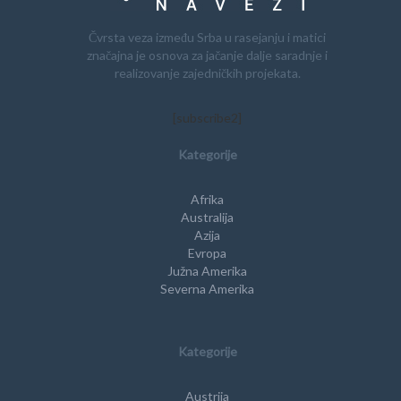
Čvrsta veza između Srba u rasejanju i matici
značajna je osnova za jačanje dalje saradnje i
realizovanje zajedničkih projekata.
[subscribe2]
Kategorije
Afrika
Australija
Azija
Evropa
Južna Amerika
Severna Amerika
Kategorije
Austrija