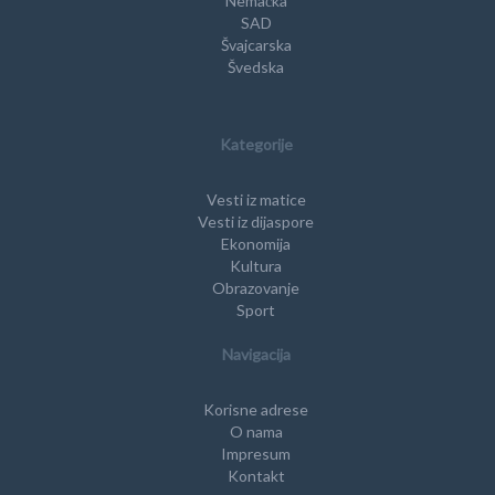
Nemačka
SAD
Švajcarska
Švedska
Kategorije
Vesti iz matice
Vesti iz dijaspore
Ekonomija
Kultura
Obrazovanje
Sport
Navigacija
Korisne adrese
O nama
Impresum
Kontakt