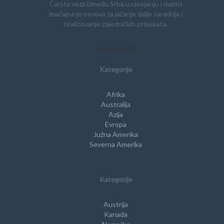
Čvrsta veza između Srba u rasejanju i matici
značajna je osnova za jačanje dalje saradnje i
realizovanje zajedničkih projekata.
[subscribe2]
Kategorije
Afrika
Australija
Azija
Evropa
Južna Amerika
Severna Amerika
Kategorije
Austrija
Kanada