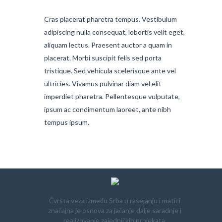
Cras placerat pharetra tempus. Vestibulum
adipiscing nulla consequat, lobortis velit eget,
aliquam lectus. Praesent auctor a quam in
placerat. Morbi suscipit felis sed porta
tristique. Sed vehicula scelerisque ante vel
ultricies. Vivamus pulvinar diam vel elit
imperdiet pharetra. Pellentesque vulputate,
ipsum ac condimentum laoreet, ante nibh
tempus ipsum.
Čvrsta veza između Srba u rasejanju i matici
značajna je osnova za jačanje dalje saradnje i
realizovanje zajedničkih projekata.