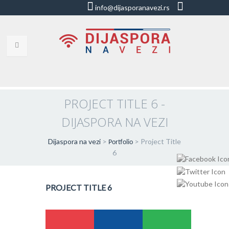
info@dijasporanavezi.rs
dijasporanavezi@gmail.com
+381 66
8528011
VESTI
BLOG
PROJECT TITLE 6 -
DIJASPORA NA VEZI
VIDEO
O NAMA
Dijaspora na vezi
>
>
Project Title
Portfolio
6
KORISNE ADRESE
KONTAKT
PROJECT TITLE 6
IMPRESUM