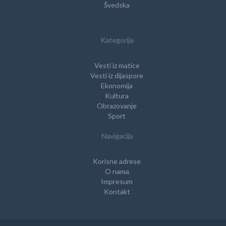
Švedska
Kategorije
Vesti iz matice
Vesti iz dijaspore
Ekonomija
Kultura
Obrazovanje
Sport
Navigacija
Korisne adrese
O nama
Impresum
Kontakt