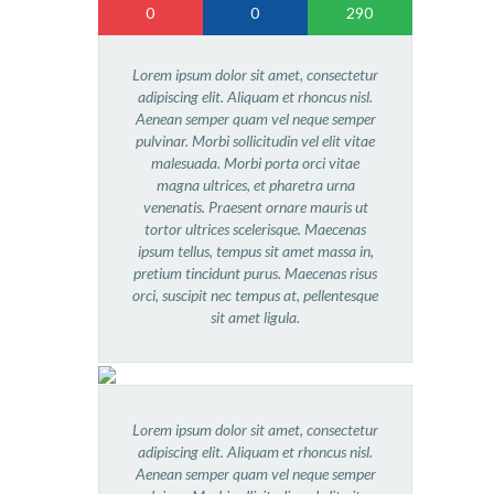
PRETRAGA
0
0
290
Lorem ipsum dolor sit amet, consectetur
adipiscing elit. Aliquam et rhoncus nisl.
Aenean semper quam vel neque semper
pulvinar. Morbi sollicitudin vel elit vitae
malesuada. Morbi porta orci vitae
magna ultrices, et pharetra urna
venenatis. Praesent ornare mauris ut
tortor ultrices scelerisque. Maecenas
ipsum tellus, tempus sit amet massa in,
pretium tincidunt purus. Maecenas risus
orci, suscipit nec tempus at, pellentesque
sit amet ligula.
Lorem ipsum dolor sit amet, consectetur
adipiscing elit. Aliquam et rhoncus nisl.
Aenean semper quam vel neque semper