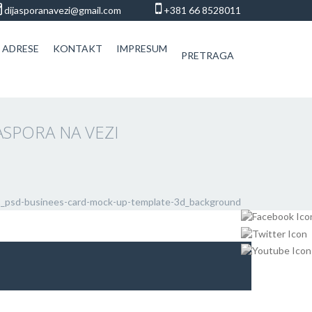
dijasporanavezi@gmail.com
+381 66 8528011
 ADRESE
KONTAKT
IMPRESUM
PRETRAGA
SPORA NA VEZI
_psd-businees-card-mock-up-template-3d_background