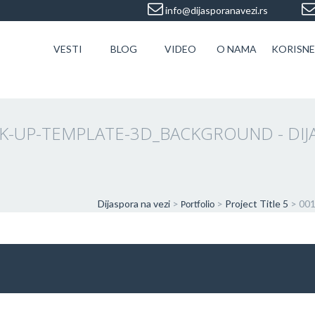
info@dijasporanavezi.rs
VESTI
BLOG
VIDEO
O NAMA
KORISNE
K-UP-TEMPLATE-3D_BACKGROUND - DIJA
Dijaspora na vezi
>
>
Project Title 5
>
001
Portfolio