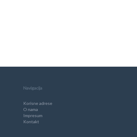
Navigacija
Korisne adrese
O nama
Impresum
Kontakt