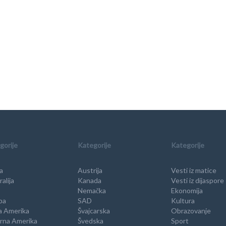
gorije
Kategorije
Kategorije
a
Austrija
Vesti iz matice
alija
Kanada
Vesti iz dijaspore
Nemačka
Ekonomija
pa
SAD
Kultura
a Amerika
Švajcarska
Obrazovanje
rna Amerika
Švedska
Sport