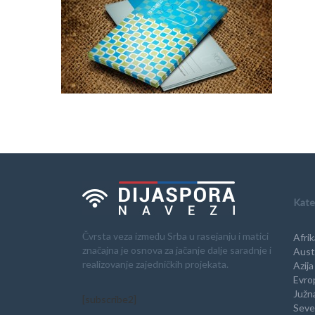
Kate
Čvrsta veza između Srba u rasejanju i matici
Afrik
značajna je osnova za jačanje dalje saradnje i
Austr
realizovanje zajedničkih projekata.
Azija
Evro
Južn
[subscribe2]
Seve