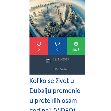
PRETRAGA
0
0
2028
22/11/2017
UAE
,
Video
Koliko se život u
Dubaiju promenio
u proteklih osam
godina? (VIDEO)