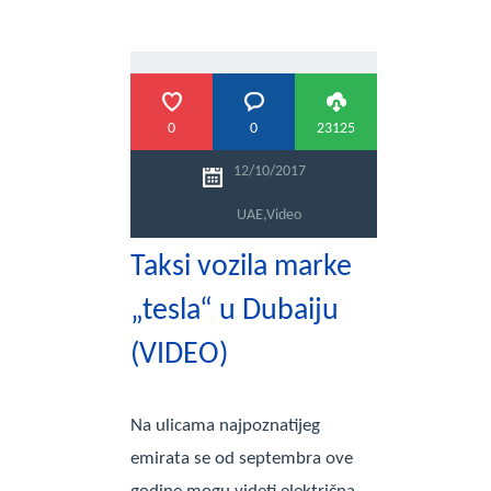
0
0
23125
12/10/2017
UAE
,
Video
Taksi vozila marke
„tesla“ u Dubaiju
(VIDEO)
Na ulicama najpoznatijeg
emirata se od septembra ove