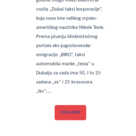
godine mogu videti električna
vozila „Dubai taksi korporacije“,
koja nose ime velikog srpsko-
američkog naučnika Nikole Tesle.
Prema pisanju bliskoistočnog
portala eks-jugoslovenske
emigracije „BIRO“, taksi
automobila marke „tesla“ u
Dubaiju za sada ima 50, i to 25
sedana „es“ i 25 krosovera
„iks“….
DETALJNIJE