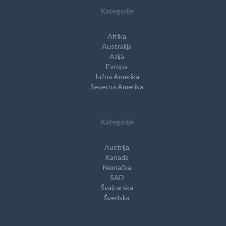
Kategorije
Afrika
Australija
Azija
Evropa
Južna Amerika
Severna Amerika
Kategorije
Austrija
Kanada
Nemačka
SAD
Švajcarska
Švedska