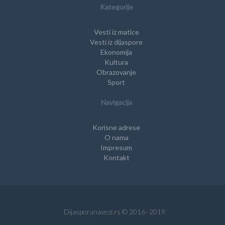
Kategorije
Vesti iz matice
Vesti iz dijaspore
Ekonomija
Kultura
Obrazovanje
Sport
Navigacija
Korisne adrese
O nama
Impresum
Kontakt
Dijasporanavezi.rs © 2016–2019.