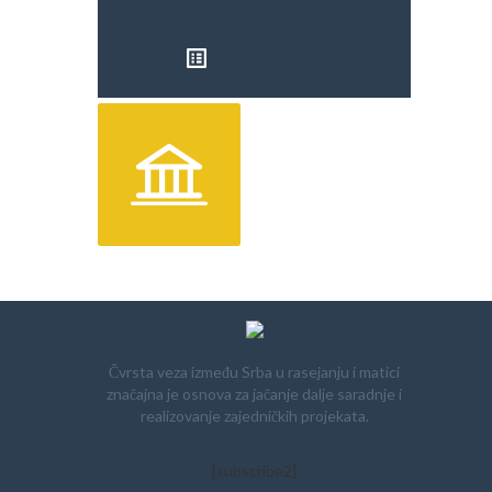
PRETRAGA
Čvrsta veza između Srba u rasejanju i matici
značajna je osnova za jačanje dalje saradnje i
realizovanje zajedničkih projekata.
[subscribe2]