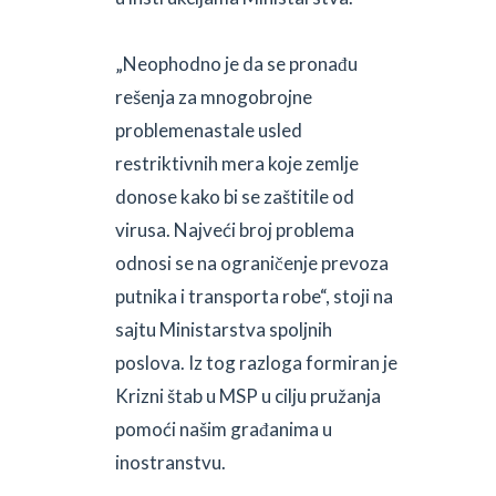
„Neophodno je da se pronađu
rešenja za mnogobrojne
problemenastale usled
restriktivnih mera koje zemlje
donose kako bi se zaštitile od
virusa. Najveći broj problema
odnosi se na ograničenje prevoza
putnika i transporta robe“, stoji na
sajtu Ministarstva spoljnih
poslova. Iz tog razloga formiran je
Krizni štab u MSP u cilju pružanja
pomoći našim građanima u
inostranstvu.