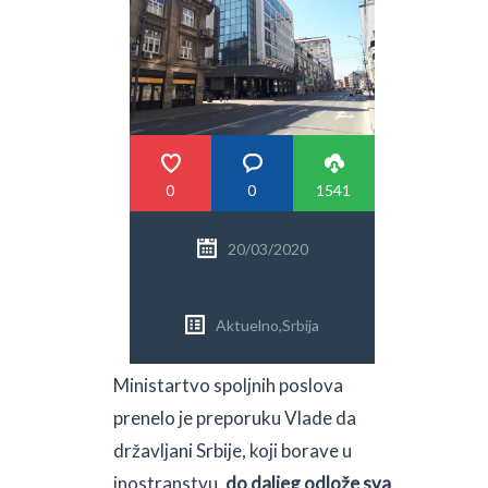
PRETRAGA
0
0
1541
20/03/2020
Aktuelno
,
Srbija
Ministartvo spoljnih poslova
prenelo je preporuku Vlade da
državljani Srbije, koji borave u
inostranstvu,
do daljeg odlože sva