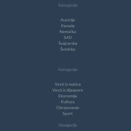
Kategorije
Austrija
Kanada
Nemačka
SAD
Švajcarska
Švedska
Kategorije
Vesti iz matice
Vesti iz dijaspore
Ekonomija
Kultura
Obrazovanje
Sport
Navigacija