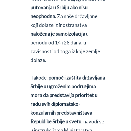
putovanja u Srbiju ako nisu
neophodna.
Za naše državljane
koji dolaze iz inostranstva
naložena je samoizolacija
u
periodu od 14 i 28 dana, u
zavisnosti od toga iz koje zemlje
dolaze.
Takođe,
pomoć i zaštita državljana
Srbije u ugroženim područjima
mora da predstavlja prioritet u
radu svih diplomatsko-
konzularnih predstavništava
Republike Srbije u svetu
, navodi se
u instrukcijama Ministarstva.