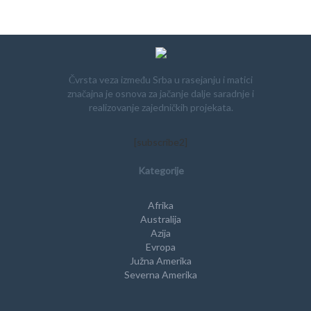
Čvrsta veza između Srba u rasejanju i matici
značajna je osnova za jačanje dalje saradnje i
realizovanje zajedničkih projekata.
[subscribe2]
Kategorije
Afrika
Australija
Azija
Evropa
Južna Amerika
Severna Amerika