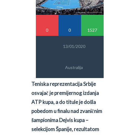
PRETRAGA
0
0
1527
13/01/2020
Australija
Teniska reprezentacija Srbije
osvajač je premijernog izdanja
ATP kupa, a do titule je došla
pobedom u finalu nad zvaničnim
šampionima Dejvis kupa –
selekcijom Španije, rezultatom