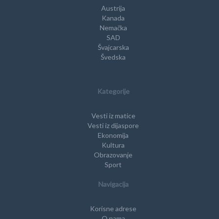
Austrija
Kanada
Nemačka
SAD
Švajcarska
Švedska
Kategorije
Vesti iz matice
Vesti iz dijaspore
Ekonomija
Kultura
Obrazovanje
Sport
Navigacija
Korisne adrese
O nama