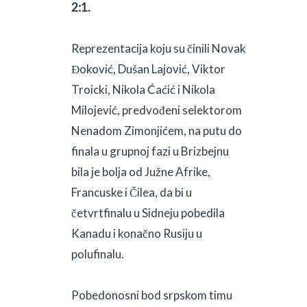
2:1.
Reprezentacija koju su činili Novak
Đoković, Dušan Lajović, Viktor
Troicki, Nikola Ćaćić i Nikola
Milojević, predvođeni selektorom
Nenadom Zimonjićem, na putu do
finala u grupnoj fazi u Brizbejnu
bila je bolja od Južne Afrike,
Francuske i Čilea, da bi u
četvrtfinalu u Sidneju pobedila
Kanadu i konačno Rusiju u
polufinalu.
Pobedonosni bod srpskom timu