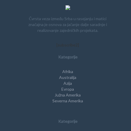
Čvrsta veza između Srba u rasejanju i matici
značajna je osnova za jačanje dalje saradnje i
realizovanje zajedničkih projekata.
[subscribe2]
Kategorije
Afrika
Australija
Azija
Evropa
Južna Amerika
Severna Amerika
Kategorije