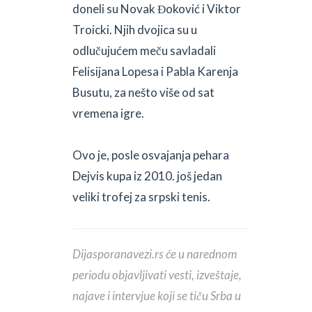
doneli su Novak Đoković i Viktor
Troicki. Njih dvojica su u
odlučujućem meču savladali
Felisijana Lopesa i Pabla Karenja
Busutu, za nešto više od sat
vremena igre.
Ovo je, posle osvajanja pehara
Dejvis kupa iz 2010. još jedan
veliki trofej za srpski tenis.
Dijasporanavezi.rs će u narednom
periodu objavljivati vesti, izveštaje,
najave i intervjue koji se tiču Srba u