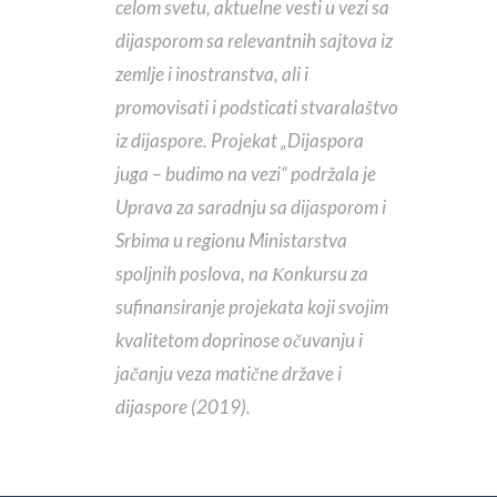
celom svetu, aktuelne vesti u vezi sa
dijasporom sa relevantnih sajtova iz
zemlje i inostranstva, ali i
promovisati i podsticati stvaralaštvo
iz dijaspore. Projekat „Dijaspora
juga – budimo na vezi“ podržala je
Uprava za saradnju sa dijasporom i
Srbima u regionu Ministarstva
spoljnih poslova, na Кonkursu za
sufinansiranje projekata koji svojim
kvalitetom doprinose očuvanju i
jačanju veza matične države i
dijaspore (2019).