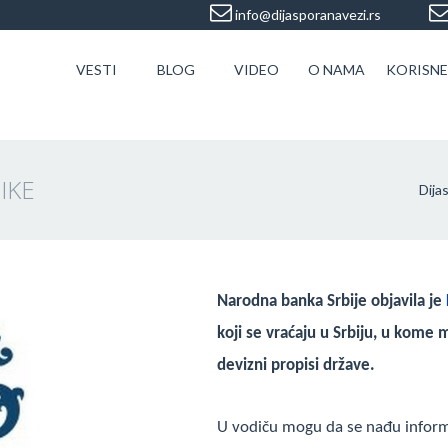
info@dijasporanavezi.rs
VESTI
BLOG
VIDEO
O NAMA
KORISNE
IKE
Dija
Narodna banka Srbije objavila je
koji se vraćaju u Srbiju, u kome
devizni propisi države.
U vodiču mogu da se nađu informac