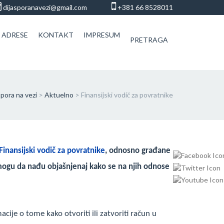
dijasporanavezi@gmail.com
+381 66 8528011
 ADRESE
KONTAKT
IMPRESUM
PRETRAGA
spora na vezi
>
Aktuelno
>
Finansijski vodič za povratnike
Finansijski vodič za povratnike
, odnosno građane
 mogu da nađu objašnjenaj kako se na njih odnose
ije o tome kako otvoriti ili zatvoriti račun u