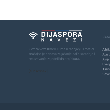
Kate
Čvrsta veza između Srba u rasejanju i matici
Afrik
značajna je osnova za jačanje dalje saradnje i
Austr
realizovanje zajedničkih projekata.
Azija
Evro
Južn
[subscribe2]
Seve