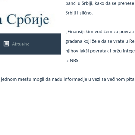
banci u Srbiji, kako da se prenes
Srbiji i slično.
„Finansijskim vodičem za povratn
građana koji žele da se vrate u Rep
Aktuelno
njihov lakši povratak i bržu inte
iz NBS.
na jednom mestu mogli da nađu informacije u vezi sa većinom pitan