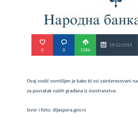
19/12/2019
0
0
1586
Ovaj vodič osmišljen je kako bi svi zainteresovani 
za povratak naših građana iz inostranstva.
Izvor i foto: dijaspora.gov.rs