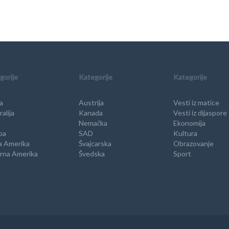
gorije
Kategorije
Kategorije
a
Austrija
Vesti iz matice
alija
Kanada
Vesti iz dijaspore
Nemačka
Ekonomija
pa
SAD
Kultura
a Amerika
Švajcarska
Obrazovanje
rna Amerika
Švedska
Sport