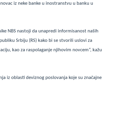
e novac iz neke banke u inostranstvu u banku u
ike NBS nastoji da unapredi informisanost naših
ubliku Srbiju (RS) kako bi se stvorili uslovi za
graciju, kao za raspolaganje njihovim novcem“, kažu
ja iz oblasti deviznog poslovanja koje su značajne