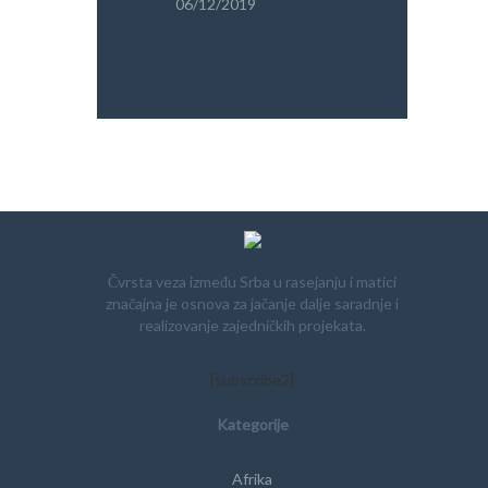
06/12/2019
PRETRAGA
Čvrsta veza između Srba u rasejanju i matici
značajna je osnova za jačanje dalje saradnje i
realizovanje zajedničkih projekata.
[subscribe2]
Kategorije
Afrika