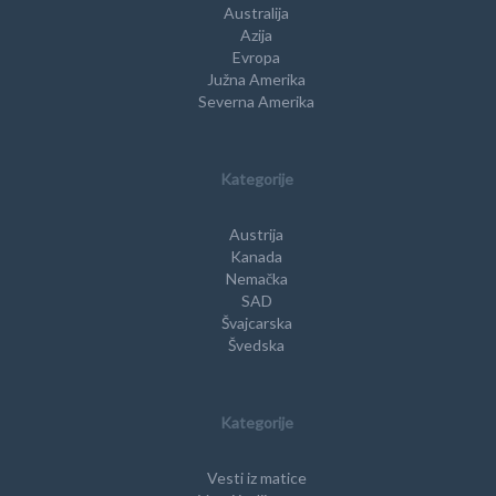
Australija
Azija
Evropa
Južna Amerika
Severna Amerika
Kategorije
Austrija
Kanada
Nemačka
SAD
Švajcarska
Švedska
Kategorije
Vesti iz matice