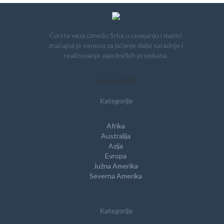
Čvrsta veza između Srba u rasejanju i matici
značajna je osnova za jačanje dalje saradnje i
realizovanje zajedničkih projekata.
[subscribe2]
Kategorije
Afrika
Australija
Azija
Evropa
Južna Amerika
Severna Amerika
Kategorije