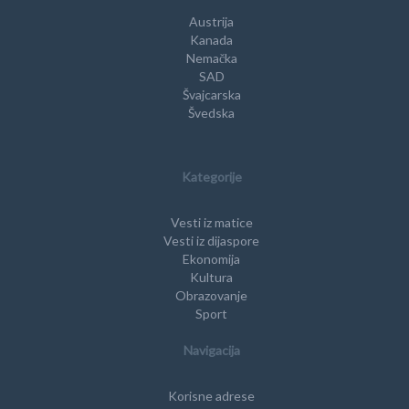
Austrija
Kanada
Nemačka
SAD
Švajcarska
Švedska
Kategorije
Vesti iz matice
Vesti iz dijaspore
Ekonomija
Kultura
Obrazovanje
Sport
Navigacija
Korisne adrese