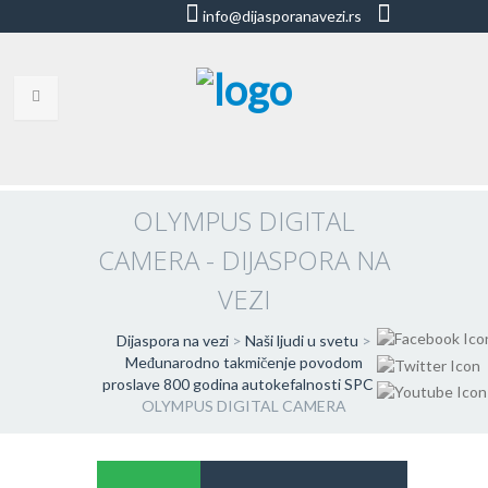
info@dijasporanavezi.rs
dijasporanavezi@gmail.com
+381 66
8528011
VESTI
BLOG
OLYMPUS DIGITAL
CAMERA - DIJASPORA NA
VIDEO
VEZI
O NAMA
Dijaspora na vezi
>
Naši ljudi u svetu
>
KORISNE ADRESE
Međunarodno takmičenje povodom
proslave 800 godina autokefalnosti SPC
>
KONTAKT
OLYMPUS DIGITAL CAMERA
IMPRESUM