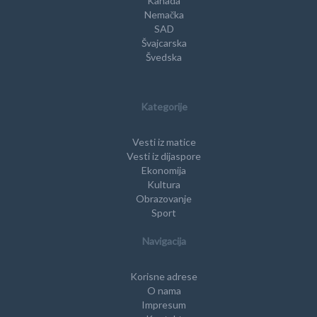
Kanada
Nemačka
SAD
Švajcarska
Švedska
Kategorije
Vesti iz matice
Vesti iz dijaspore
Ekonomija
Kultura
Obrazovanje
Sport
Navigacija
Korisne adrese
O nama
Impresum