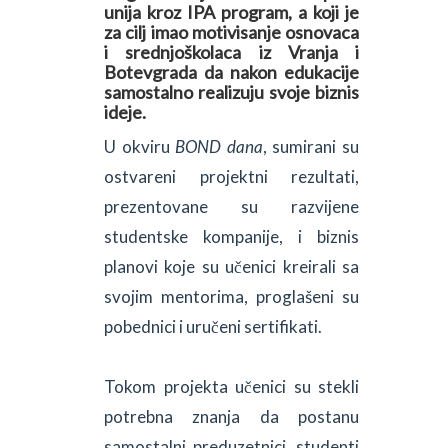
unija kroz IPA program, a koji je
za cilj imao motivisanje osnovaca
i srednjoškolaca iz Vranja i
Botevgrada da nakon edukacije
samostalno realizuju svoje biznis
ideje.
U okviru
BOND dana
, sumirani su
ostvareni projektni rezultati,
prezentovane su razvijene
studentske kompanije, i biznis
planovi koje su učenici kreirali sa
svojim mentorima, proglašeni su
pobednici i uručeni sertifikati.
Tokom projekta učenici su stekli
potrebna znanja da postanu
samostalni preduzetnici, studenti