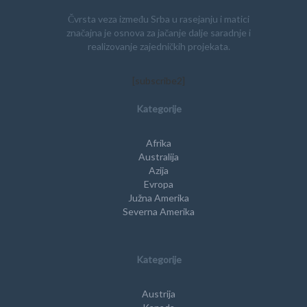
Čvrsta veza između Srba u rasejanju i matici
značajna je osnova za jačanje dalje saradnje i
realizovanje zajedničkih projekata.
[subscribe2]
Kategorije
Afrika
Australija
Azija
Evropa
Južna Amerika
Severna Amerika
Kategorije
Austrija