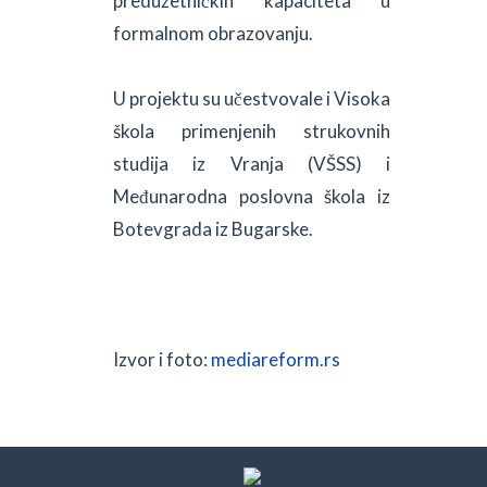
preduzetničkih kapaciteta u
formalnom obrazovanju.
U projektu su učestvovale i Visoka
škola primenjenih strukovnih
studija iz Vranja (VŠSS) i
Međunarodna poslovna škola iz
Botevgrada iz Bugarske.
Izvor i foto:
mediareform.rs