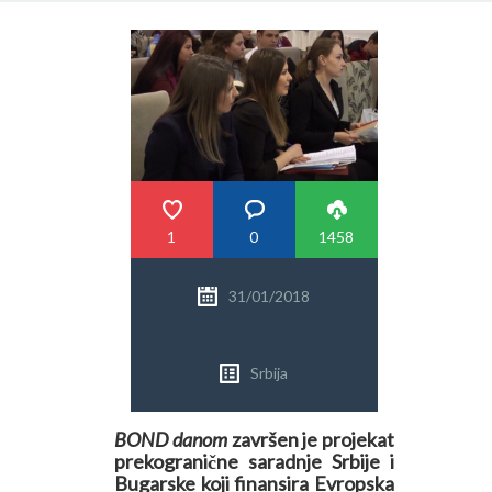
PRETRAGA
1
0
1458
31/01/2018
Srbija
BOND danom
završen je projekat
prekogranične saradnje Srbije i
Bugarske koji finansira Evropska