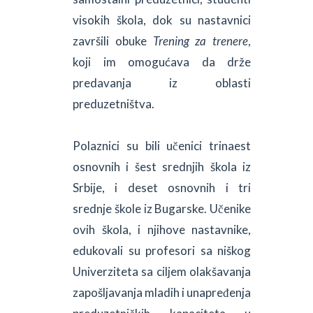
visokih škola, dok su nastavnici
završili obuke
Trening za trenere
,
koji im omogućava da drže
predavanja iz oblasti
preduzetništva.
Polaznici su bili učenici trinaest
osnovnih i šest srednjih škola iz
Srbije, i deset osnovnih i tri
srednje škole iz Bugarske. Učenike
ovih škola, i njihove nastavnike,
edukovali su profesori sa niškog
Univerziteta sa ciljem olakšavanja
zapošljavanja mladih i unapređenja