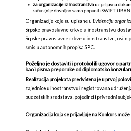
za organizacije iz inostranstva
uz prijavnu dokum
račun (nije dovoljno samo popuniti SWIFT i IBAN 
Organizacije koje su upisane u
Evidenciju organiza
Srpske pravoslavne crkve u inostranstvu dostav
Srpske pravoslavne crkve u inostranstvu, osim po
smislu autonomnih propisa SPC.
Poželjno je dostaviti i protokol ili ugovor o pa
kao i pisma preporuke od diplomatsko konzularn
Realizacija projek
a
ta predviđena je u prvoj polovi
zajednice u inostranstvu i registrovana udruženja
budzetskih sredstava, pojedinci i privredni subjek
Organizacija koja se prijavljuje na Konkurs može