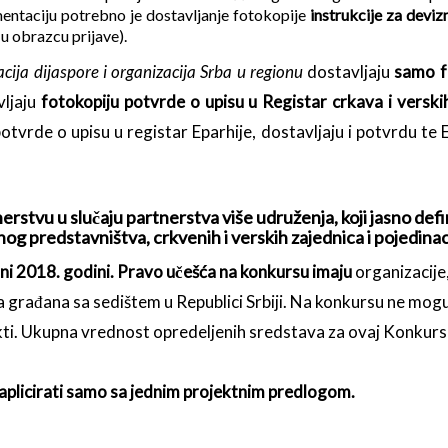
entaciju potrebno je dostavljanje fotokopije
i
nstrukcije za deviz
u obrazcu prijave).
cija dijaspore i organizacija Srba u regionu
dostavljaju
samo fo
ljaju
fotokopiju potvrde o upisu u Registar crkava i verskih
tvrde o upisu u registar Eparhije, dostavljaju i potvrdu te E
rtnerstvu u slučaju partnerstva više udruženja, koji jasno de
og predstavništva, crkvenih i verskih zajednica i pojedinac
ni 2018. godini.
Pravo učešća na konkursu imaju
organizacije
 građana sa sedištem u Republici Srbiji. Na konkursu ne mogu u
ti.
Ukupna vrednost opredeljenih sredstava za ovaj Konkurs
 aplicirati samo sa jednim projektnim predlogom.