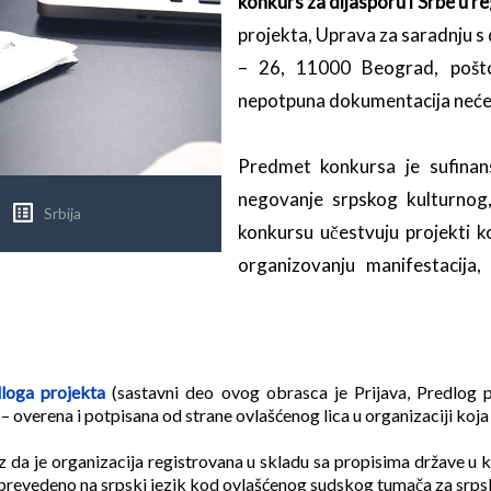
konkurs za dijasporu i Srbe u r
projekta, Uprava za saradnju s
– 26, 11000 Beograd, pošto
nepotpuna dokumentacija neće b
Predmet konkursa je sufinansi
negovanje srpskog kulturnog,
Srbija
konkursu učestvuju projekti k
organizovanju manifestacija,
dloga projekta
(sastavni deo ovog obrasca je Prijava, Predlog p
 overena i potpisana od strane ovlašćenog lica u organizaciji koja
 da je organizacija registrovana u skladu sa propisima države u ko
prevedeno na srpski jezik kod ovlašćenog sudskog tumača za srpsk