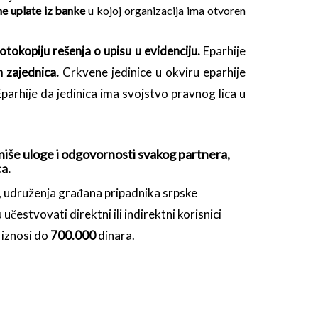
ne uplate iz banke
u kojoj organizacija ima otvoren
tokopiju rešenja o upisu u evidenciju.
Eparhije
 zajednica.
Crkvene jedinice u okviru eparhije
parhije da jedinica ima svojstvo pravnog lica u
finiše uloge i odgovornosti svakog partnera,
a.
, udruženja građana pripadnika srpske
čestvovati direktni ili indirektni korisnici
 iznosi do
700.000
dinara.