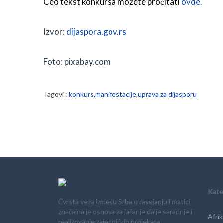
Ceo tekst konkursa možete pročitati
ovde.
Izvor:
dijaspora.gov.rs
Foto: pixabay.com
Tagovi :
konkurs
,
manifestacije
,
uprava za dijasporu
Kate
Čvrsta veza između Srba u rasejanju i matici
značajna je osnova za jačanje dalje saradnje i
Afrik
realizovanje zajedničkih projekata.