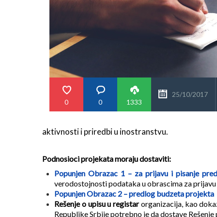
25/10/2017
0
0
1333
aktivnosti i priredbi u inostranstvu.
Podnosioci projekata moraju dostaviti:
Popunjen Obrazac 1 – za prijavu i pisanje pre
verodostojnosti podataka u obrascima za prijavu –
Popunjen Obrazac 2 – predlog budzeta projekta
Rešenje o upisu u registar
organizacija, kao dokaz
Republike Srbije potrebno je da dostave Rešenje 