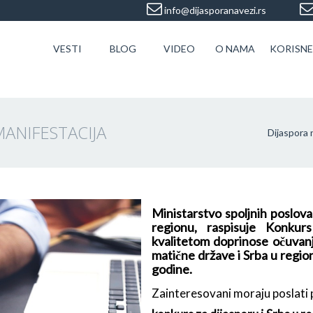
info@dijasporanavezi.rs
VESTI
BLOG
VIDEO
O NAMA
KORISNE
ANIFESTACIJA
Dijaspora 
Ministarstvo spoljnih poslova
regionu, raspisuje Konkurs
kvalitetom doprinose očuvanju
matične države i Srba u regi
godine.
Zainteresovani moraju poslati