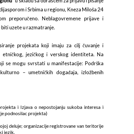
egionu
”
u skladu sa obrascem za prijavu i pisanje
 dijasporom i Srbima u regionu, Kneza Miloša 24
m preporučeno. Neblagovremene prijave i
iti uzete u razmatranje.
ranje projekata koji imaju za cilj čuvanje i
 etničkog, jezičkog i verskog identiteta. Na
oji se mogu svrstati u manifestacije: Podrška
 kulturno – umetničkih događaja, izložbenih
rojekta i Izjava o nepostojanju sukoba interesa i
 je podnosilac projekta)
joj deluje; organizacije registrovane van teritorije
i jezik.