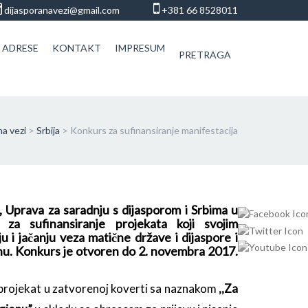
dijasporanavezi@gmail.com
+381 66 8528011
 ADRESE
KONTAKT
IMPRESUM
PRETRAGA
na vezi
>
Srbija
>
Konkurs za sufinansiranje manifestacija
, Uprava za saradnju s dijasporom i Srbima u
 za sufinansiranje projekata koji svojim
 i jačanju veza matične države i dijaspore i
onu. Konkurs je otvoren do 2. novembra 2017.
 projekat u zatvorenoj koverti sa naznakom
,,Za