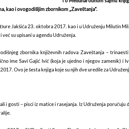
i o Međunarodnom sajmu knjig
a, kao i ovogodišljim zbornikom „Zaveštanja“.
Đure Jakšića 23. oktobra 2017. kao i u Udruženju Milutin Mi
i već su upisani u agendu Udruženja.
 godišnjeg zbornika književnih radova Zaveštanja – trinaest
čno ime Savi Gajić Ivić (koja je ujedno i njegov zamenik) i Iv
2017. Ovo je šesta knjiga koje su njih dve uredile za Udruženj
 i gosti – pisci iz matice i rasejanja. Iz Udruženja poručuj
alije.