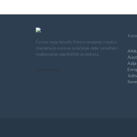
Kate
Čvrsta veza između Srba u rasejanju i matici
značajna je osnova za jačanje dalje saradnje i
Afrik
realizovanje zajedničkih projekata.
Austr
Azija
[subscribe2]
Evro
Južn
Seve