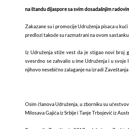
na štandu dijaspore sa svim dosadašnjim radovim
Zakazane su i promocije Udruženja pisaca u kući 
predlozi takođe su razmatrani na ovom sastanku 
Iz Udruženja stiže vest da je stigao novi broj
svesrdno se zahvalio u ime Udruženja i u svoje li
njihovo nesebično zalaganje na izradi Zaveštanja 
Osim članova Udruženja, u zborniku su učestvovali
Milosava Gajića iz Srbije i Tanje Trbojević iz Austr