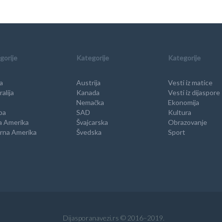
gorije
Kategorije
Kategorije
a
Austrija
Vesti iz matice
alija
Kanada
Vesti iz dijaspore
Nemačka
Ekonomija
pa
SAD
Kultura
a Amerika
Švajcarska
Obrazovanje
rna Amerika
Švedska
Sport
Dijasporanavezi.rs © 2016–2019.