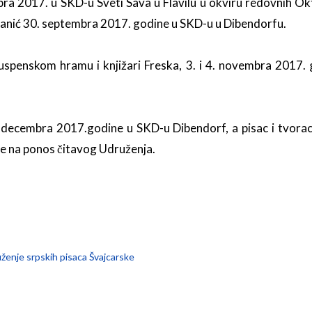
a 2017. u SKD-u Sveti Sava u Flavilu u okviru redovnih Okt
jganić 30. septembra 2017. godine u SKD-u u Dibendorfu.
ouspenskom hramu i knjižari Freska, 3. i 4. novembra 2017. 
. decembra 2017.godine u SKD-u Dibendorf, a pisac i tvorac
ne na ponos čitavog Udruženja.
ženje srpskih pisaca Švajcarske