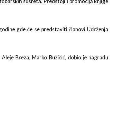
obarskih susreta. Predstoji i promocija knjige
godine gde će se predstaviti članovi Udrženja
 Aleje Breza, Marko Ružičić, dobio je nagradu