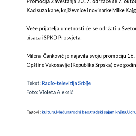
Promocija Zaveštanja 2017. održaće se 7. oktobr
Kad suza kane, književnice i novinarke Milke Ka
Veče prijatelja umetnosti će se održati u Svet
pisaca i SPKD Prosvjeta.
Milena Čanković je najavila svoju promociju 16
Opštine Vukosavlje (Republika Srpska) ove godi
Tekst:
Radio-televizija Srbije
Foto: Violeta Aleksić
Tagovi :
kultura
,
Međunarodni beogradski sajam knjiga
,
Udru