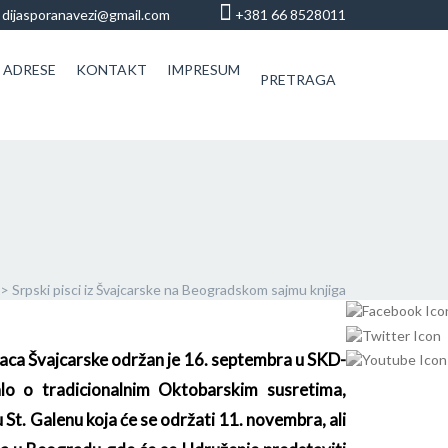
dijasporanavezi@gmail.com
+381 66 8528011
 ADRESE
KONTAKT
IMPRESUM
PRETRAGA
>
Srpski pisci iz Švajcarske na Beogradskom sajmu knjiga
aca Švajcarske održan je 16. septembra u SKD-
lo o tradicionalnim Oktobarskim susretima,
u St. Galenu koja će se održati 11. novembra, ali