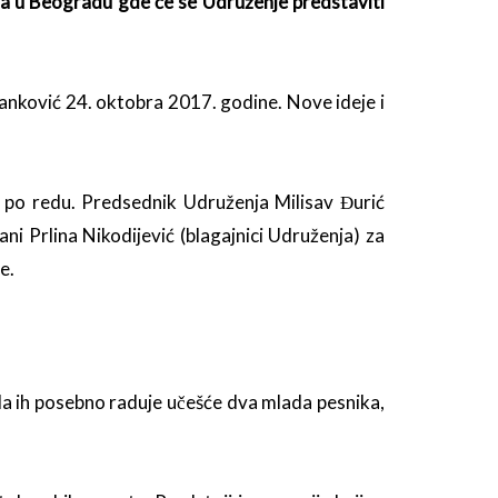
a u Beogradu gde će se Udruženje predstaviti
lanković 24. oktobra 2017. godine. Nove ideje i
i po redu. Predsednik Udruženja Milisav Đurić
ani Prlina Nikodijević (blagajnici Udruženja) za
e.
u da ih posebno raduje učešće dva mlada pesnika,