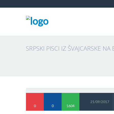
SRPSKI PISCI IZ ŠVAJCARSKE 
21/09/2017
0
0
1604