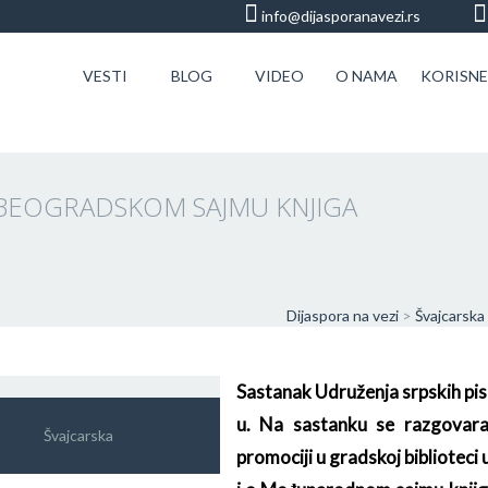
info@dijasporanavezi.rs
VESTI
BLOG
VIDEO
O NAMA
KORISNE
NA BEOGRADSKOM SAJMU KNJIGA
Dijaspora na vezi
>
Švajcarska
Sastanak Udruženja srpskih pis
u. Na sastanku se razgovara
Švajcarska
promociji u gradskoj biblioteci 