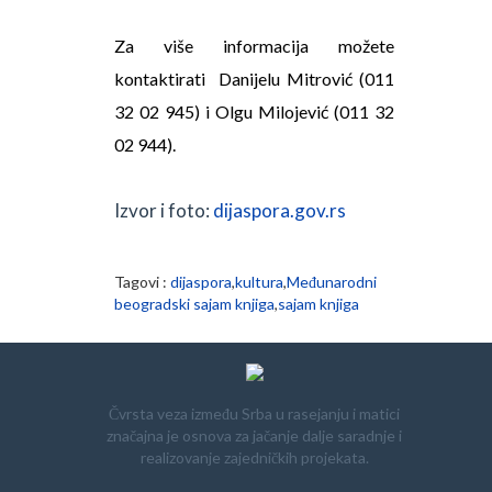
Za više informacija možete
kontaktirati Danijelu Mitrović (011
32 02 945) i Olgu Milojević (011 32
02 944).
Izvor i foto:
dijaspora.gov.rs
Tagovi :
dijaspora
,
kultura
,
Međunarodni
beogradski sajam knjiga
,
sajam knjiga
Čvrsta veza između Srba u rasejanju i matici
značajna je osnova za jačanje dalje saradnje i
realizovanje zajedničkih projekata.