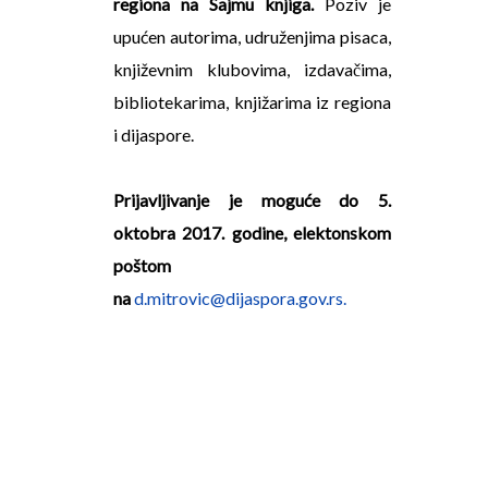
regiona na Sajmu knjiga.
Poziv je
upućen autorima, udruženjima pisaca,
književnim klubovima, izdavačima,
bibliotekarima, knjižarima iz regiona
i dijaspore.
Prijavljivanje je moguće do 5.
oktobra 2017. godine, elektonskom
poštom
na
d.mitrovic@dijaspora.gov.rs.