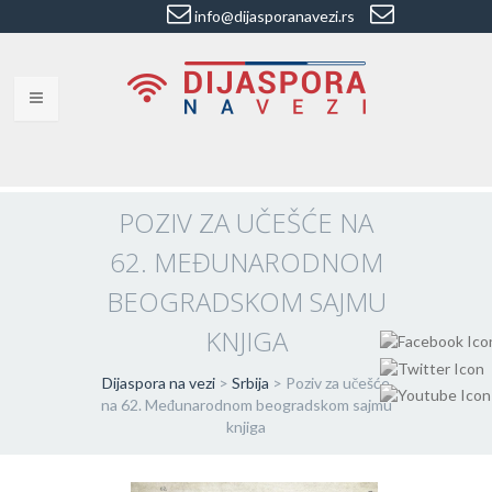
info@dijasporanavezi.rs
dijasporanavezi@gmail.com
+381 66
8528011
VESTI
BLOG
POZIV ZA UČEŠĆE NA
62. MEĐUNARODNOM
VIDEO
BEOGRADSKOM SAJMU
O NAMA
KNJIGA
KORISNE ADRESE
Dijaspora na vezi
>
Srbija
>
Poziv za učešće
KONTAKT
na 62. Međunarodnom beogradskom sajmu
knjiga
IMPRESUM