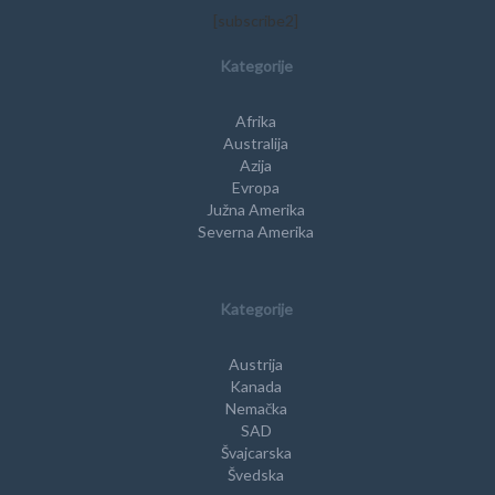
[subscribe2]
Kategorije
Afrika
Australija
Azija
Evropa
Južna Amerika
Severna Amerika
Kategorije
Austrija
Kanada
Nemačka
SAD
Švajcarska
Švedska