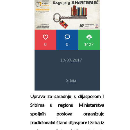
PRETRAGA
0
0
1427
19/09/2017
Srbija
Uprava za saradnju s dijasporom i
Srbima u regionu Ministarstva
spoljnih poslova organizuje
tradicionalni štand dijaspore i Srba iz