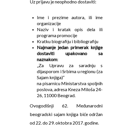
Uz prijavu je neophodno dostaviti:
Ime i prezime autora, ili ime
organizacije
Naziv i kratak opis dela ili
programa promocije
Kratku biografiju i bibliografiju
Najmanje jedan primerak knjige
dostaviti upakovano sa
naznakom
:
„Za Upravu za saradnju s
dijasporom i Srbima u regionu (za
Sajam knjiga)“
na pisarnicu Ministarstva spoljnih
poslova, adresa Kneza Miloša 24-
26, 11000 Beograd.
Ovogodišnji 62. Međunarodni
beogradski sajam knjiga biće održan
od 22. do 29. oktobra 2017. godine.