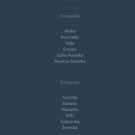
[subscribe2]
Kategorije
Afrika
Australija
Azija
Evropa
Južna Amerika
Severna Amerika
Kategorije
Austrija
Kanada
Nemačka
SAD
Švajcarska
Švedska