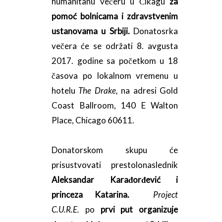
humanitanu večeru u Čikagu
za
pomoć bolnicama i zdravstvenim
ustanovama u Srbiji.
Donatosrka
večera će se održati 8. avgusta
2017. godine sa početkom u 18
časova po lokalnom vremenu u
hotelu
The Drake,
na adresi Gold
Coast Ballroom, 140 E Walton
Place, Chicago 60611.
Donatorskom skupu će
prisustvovati prestolonaslednik
Aleksandar Karađorđević i
princeza Katarina.
Project
C.U.R.E.
po
prvi put organizuje