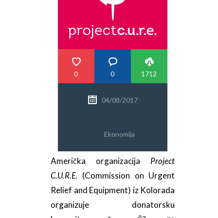
PRETRAGA
0
0
1712
04/08/2017
Ekonomija
Američka organizacija
Project
C.U.R.E.
(Commission on Urgent
Relief and Equipment) iz Kolorada
organizuje donatorsku