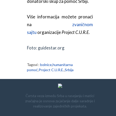
donatorski skup za pomoć Srbiji.
Više informacija možete pronaći
na
zvaničnom
sajtu
organizacije
Project C.U.R.E.
Foto: guidestar.org
Tagovi :
bolnice
,
humanitarna
pomoć
,
Project C.U.R.E.
,
Srbija
Čvrsta veza između Srba u rasejanju i matici
značajna je osnova za jačanje dalje saradnje i
realizovanje zajedničkih projekata.