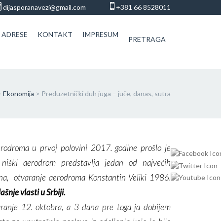
dijasporanavezi@gmail.com
+381 66 8528011
 ADRESE
KONTAKT
IMPRESUM
PRETRAGA
>
Ekonomija
>
Preduzetnički duh juga – juče, danas, sutra
erodroma u prvoj polovini 2017. godine prošlo je
niški aerodrom predstavlja jedan od najvećih
ona,
otvaranje aerodroma Konstantin Veliki 1986.
ašnje vlasti u Srbiji.
anje 12. oktobra, a 3 dana pre toga ja dobijem