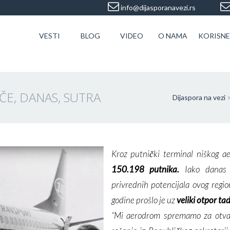
info@dijasporanavezi.rs
VESTI
BLOG
VIDEO
O NAMA
KORISNE
ČE, DANAS, SUTRA
Dijaspora na vezi
Kroz putnički terminal niškog a
150.198 putnika.
Iako danas 
privrednih potencijala ovog regi
godine prošlo je uz
veliki otpor tad
“Mi aerodrom spremamo za otvar