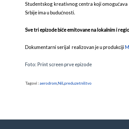
Studentskog kreativnog centra koji omogućava st
Srbije ima u budućnosti.
Sve tri epizode biće emitovane na lokalnim i region
Dokumentarni serijal realizovan je u produkciji
M
Foto: Print screen prve epizode
Tagovi :
aerodrom
,
Niš
,
preduzetništvo