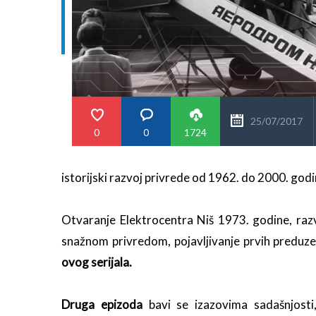
25/07/2017
0
0
1724
istorijski razvoj privrede od 1962. do 2000. godin
Otvaranje Elektrocentra Niš 1973. godine, razvo
snažnom privredom, pojavljivanje prvih preduz
ovog serijala.
Druga epizoda
bavi se izazovima sadašnjosti