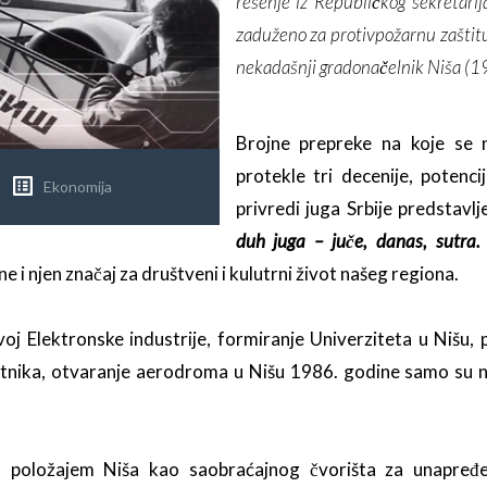
rešenje iz Republičkog sekretarij
zaduženo za protivpožarnu zaštitu
nekadašnji gradonačelnik Niša (1
Brojne prepreke na koje se 
protekle tri decenije, potenc
Ekonomija
privredi juga Srbije predstav
duh juga – juče, danas, sutra.
e i njen značaj za društveni i kulutrni život našeg regiona.
j Elektronske industrije, formiranje Univerziteta u Nišu, p
etnika, otvaranje aerodroma u Nišu 1986. godine samo su 
, položajem Niša kao saobraćajnog čvorišta za unapređe