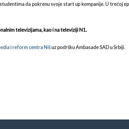
udentima da pokrenu svoje start up kompanije. U trećoj epizo
alnim televizijama, kao i na televiziji N1.
edia i reform centra Niš
uz podršku Ambasade SAD u Srbiji.