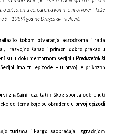
ata za unutrašnje poslove iz odeljenja koje je bilo
, o zatvaranju aerodroma koji nije ni otvoren”,
kaže
986 – 1989) godine Dragoslav Pavlović.
nailazilo tokom otvaranja aerodroma i rada
ijal, razvojne šanse i primeri dobre prakse u
ljeni su u dokumentarnom serijalu
Preduzetnički
Serijal ima tri epizode – u prvoj je prikazan
rvi značajni rezultati niškog sporta pokrenuti
neke od tema koje su obrađene u
prvoj epizodi
nje turizma i kargo saobraćaja, izgradnjom