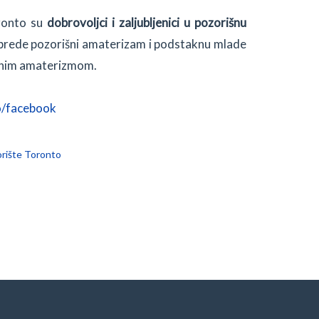
oronto su
dobrovoljci i zaljubljenici u pozorišnu
aprede pozorišni amaterizam i podstaknu mlade
šnim amaterizmom.
o/facebook
rište Toronto