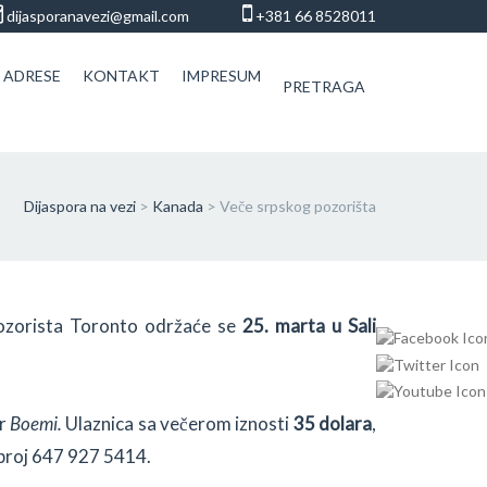
dijasporanavezi@gmail.com
+381 66 8528011
 ADRESE
KONTAKT
IMPRESUM
PRETRAGA
Dijaspora na vezi
>
Kanada
>
Veče srpskog pozorišta
ozorista Toronto održaće se
25. marta u Sali
ar
Boemi.
Ulaznica sa večerom iznosti
35 dolara
,
 broj 647 927 5414.