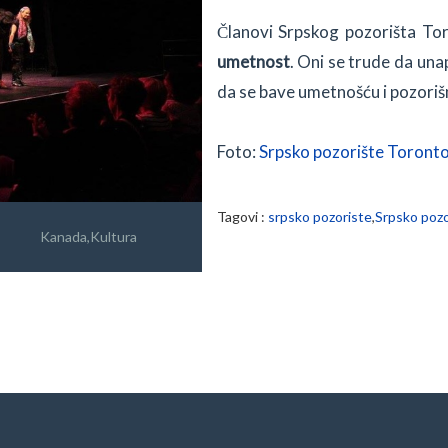
Članovi Srpskog pozorišta T
umetnost
. Oni se trude da un
da se bave umetnošću i pozori
Foto:
Srpsko pozorište Toront
Tagovi :
srpsko pozoriste
,
Srpsko pozo
Kanada
,
Kultura