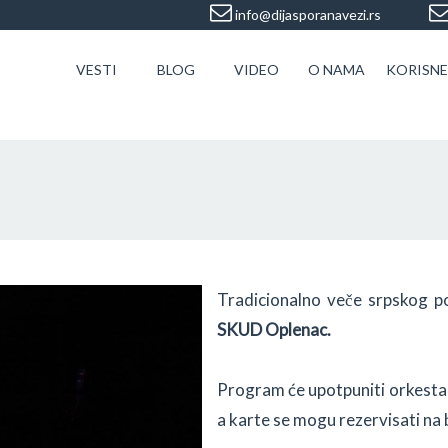
info@dijasporanavezi.rs
VESTI
BLOG
VIDEO
O NAMA
KORISNE
Tradicionalno veče srpskog p
SKUD Oplenac.
Program će upotpuniti orkest
a karte se mogu rezervisati na