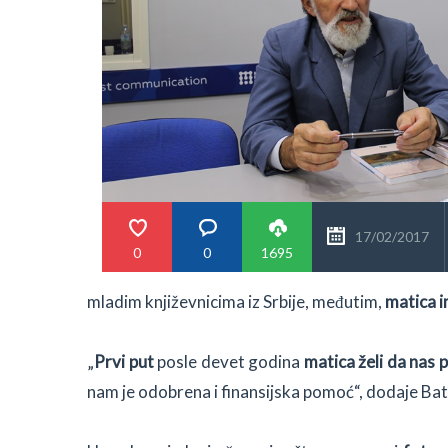
17/02/2017
0
0
1695
mladim književnicima iz Srbije, međutim,
matica i
„
Prvi put
posle devet godina
matica želi da nas p
nam je odobrena i finansijska pomoć“, dodaje Ba