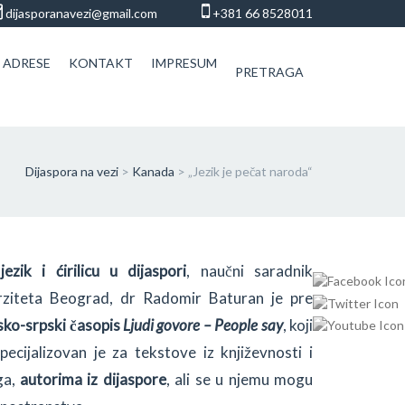
dijasporanavezi@gmail.com
+381 66 8528011
 ADRESE
KONTAKT
IMPRESUM
PRETRAGA
Dijaspora na vezi
>
Kanada
>
„Jezik je pečat naroda“
jezik i ćirilicu u dijaspori
, naučni saradnik
rziteta Beograd, dr Radomir Baturan je pre
ko-srpski časopis
Ljudi govore – People say
, koji
pecijalizovan je za tekstove iz književnosti i
ga,
autorima iz dijaspore
, ali se u njemu mogu