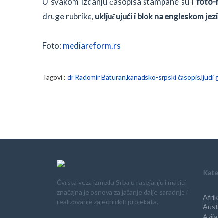
U svakom izdanju časopisa štampane su i
foto-
druge rubrike,
uključujući i blok na engleskom jez
Foto:
mediareform.rs
Tagovi :
dr Radomir Baturan
,
kanadsko-srpski časopis
,
ljudi
Kate
Čvrsta veza između Srba u rasejanju i matici
značajna je osnova za jačanje dalje saradnje i
Afrik
realizovanje zajedničkih projekata.
Austr
Azija