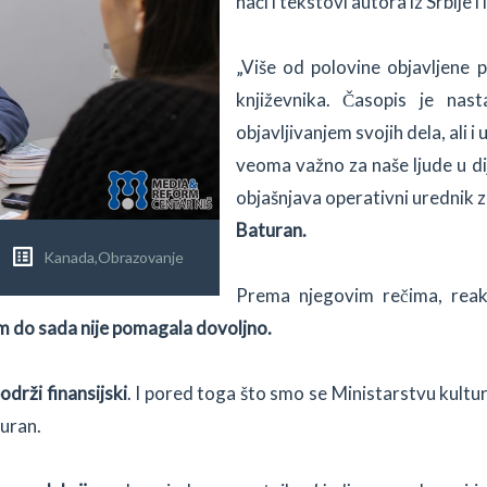
naći i tekstovi autora iz Srbije 
„Više od polovine objavljene p
književnika. Časopis je nas
objavljivanjem svojih dela, ali i 
veoma važno za naše ljude u dij
objašnjava operativni urednik z
Baturan.
Kanada
,
Obrazovanje
Prema njegovim rečima, reakc
m do sada nije pomagala dovoljno.
održi finansijski
. I pored toga što smo se Ministarstvu kultu
turan.