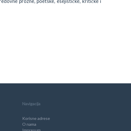
redovne prozne, poetske, esejističke, kritičke i
Navigacija
Korisne adrese
O nama
Impresum