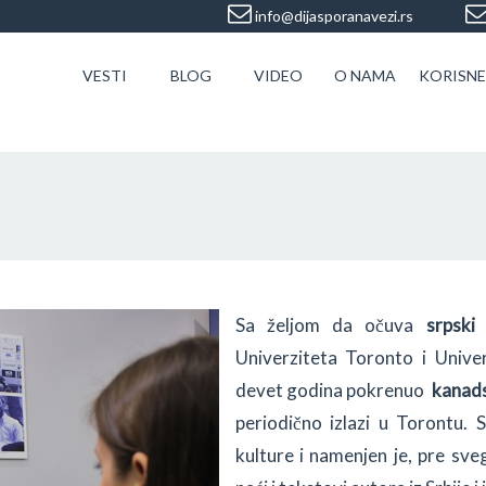
info@dijasporanavezi.rs
VESTI
BLOG
VIDEO
O NAMA
KORISNE
Sa željom da očuva
srpski 
Univerziteta Toronto i Unive
devet godina pokrenuo
kanads
periodično izlazi u Torontu. S
kulture i namenjen je, pre sve