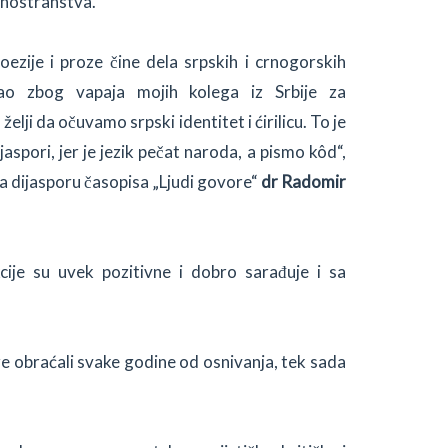
i inostranstva.
oezije i proze čine dela srpskih i crnogorskih
tao zbog vapaja mojih kolega iz Srbije za
u želji da očuvamo srpski identitet i ćirilicu. To je
aspori, jer je jezik pečat naroda, a pismo kôd“,
a dijasporu časopisa „Ljudi govore“
dr Radomir
ije su uvek pozitivne i dobro sarađuje i sa
re obraćali svake godine od osnivanja, tek sada