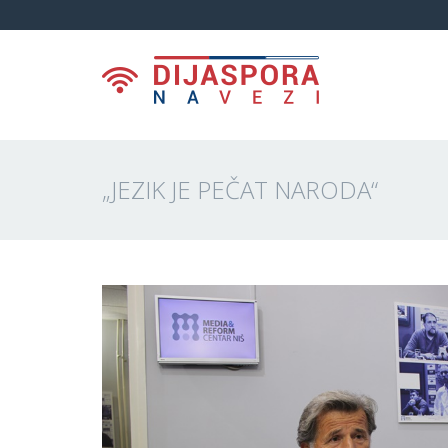
„JEZIK JE PEČAT NARODA“