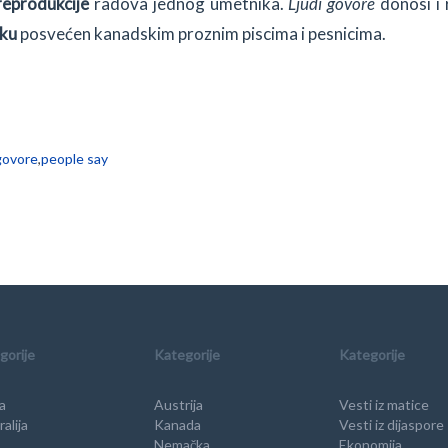
reprodukcije
radova jednog umetnika.
Ljudi govore
donosi i 
iku
posvećen kanadskim proznim piscima i pesnicima.
 govore
,
people say
gorije
Kategorije
Kategorije
a
Austrija
Vesti iz matice
alija
Kanada
Vesti iz dijaspore
Nemačka
Ekonomija