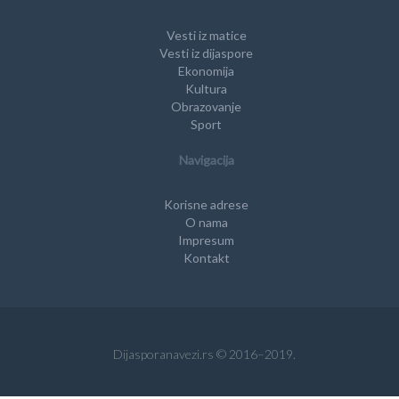
Vesti iz matice
Vesti iz dijaspore
Ekonomija
Kultura
Obrazovanje
Sport
Navigacija
Korisne adrese
O nama
Impresum
Kontakt
Dijasporanavezi.rs © 2016–2019.