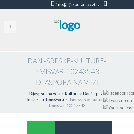
info@dijasporanavezi.rs
dijasporanavezi@gmail.com
+381 66
8528011
VESTI
BLOG
DANI-SRPSKE-KULTURE-
TEMISVAR-1024X548 -
VIDEO
DIJASPORA NA VEZI
O NAMA
Dijaspora na vezi
>
Kultura
>
Dani srpske
KORISNE ADRESE
kulture u Temišvaru
>
dani-srpske-kulture-
temisvar-1024×548
KONTAKT
IMPRESUM