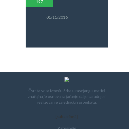
PRETRAGA
197
01/11/2016
Čvrsta veza između Srba u rasejanju i matici
značajna je osnova za jačanje dalje saradnje i
realizovanje zajedničkih projekata.
[subscribe2]
Kategorije