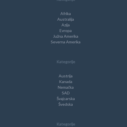
Afrika
Australija
Azija
Evropa
Južna Amerika
Severna Amerika
Kategorije
Austrija
Kanada
Nemačka
SAD
Švajcarska
Švedska
Kategorije