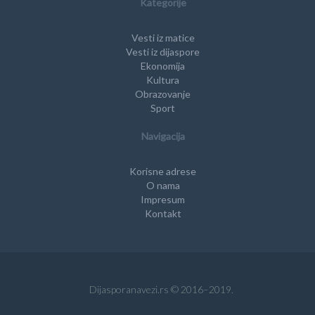
Kategorije
Vesti iz matice
Vesti iz dijaspore
Ekonomija
Kultura
Obrazovanje
Sport
Navigacija
Korisne adrese
O nama
Impresum
Kontakt
Dijasporanavezi.rs © 2016–2019.