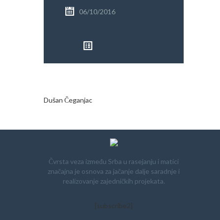
PRETRAGA
06/10/2016
Dušan Čeganjac
Čvrsta veza između Srba u rasejanju i matici
značajna je osnova za jačanje dalje saradnje i
realizovanje zajedničkih projekata.
[subscribe2]