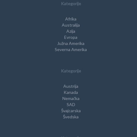
Kategorije
Afrika
Australija
Azija
Evropa
Južna Amerika
Severna Amerika
Kategorije
Austrija
Kanada
Nemačka
SAD
Švajcarska
Švedska