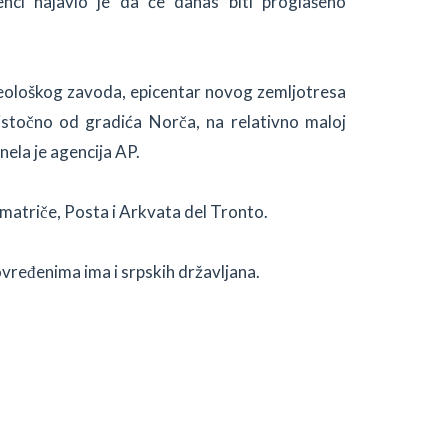
nci najavio je da će danas biti proglašeno
loškog zavoda, epicentar novog zemljotresa
istočno od gradića Norča, na relativno maloj
nela je agencija AP.
matriče, Posta i Arkvata del Tronto.
ovređenima ima i srpskih državljana.