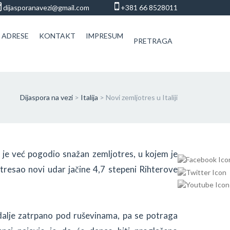
dijasporanavezi@gmail.com
+381 66 8528011
 ADRESE
KONTAKT
IMPRESUM
PRETRAGA
Dijaspora na vezi
>
Italija
>
Novi zemljotres u Italiji
je je već pogodio snažan zemljotres, u kojem je
zatresao novi udar jačine 4,7 stepeni Rihterove
 dalje zatrpano pod ruševinama, pa se potraga