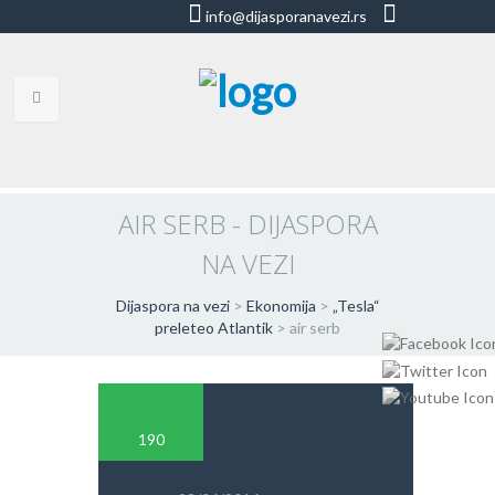
info@dijasporanavezi.rs
dijasporanavezi@gmail.com
+381 66
8528011
VESTI
BLOG
AIR SERB - DIJASPORA
NA VEZI
VIDEO
O NAMA
Dijaspora na vezi
>
Ekonomija
>
„Tesla“
preleteo Atlantik
>
air serb
KORISNE ADRESE
KONTAKT
190
IMPRESUM