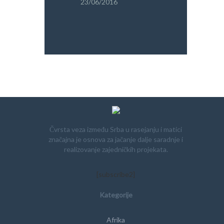
23/06/2016
PRETRAGA
Čvrsta veza između Srba u rasejanju i matici
značajna je osnova za jačanje dalje saradnje i
realizovanje zajedničkih projekata.
[subscribe2]
Kategorije
Afrika