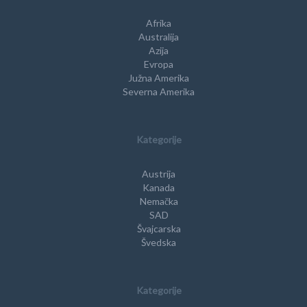
Afrika
Australija
Azija
Evropa
Južna Amerika
Severna Amerika
Kategorije
Austrija
Kanada
Nemačka
SAD
Švajcarska
Švedska
Kategorije