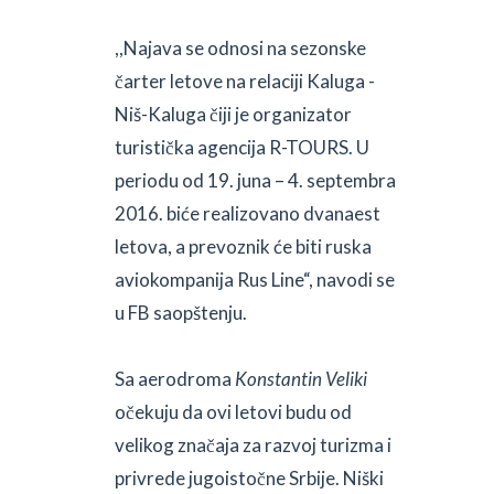
,,Najava se odnosi na sezonske
čarter letove na relaciji Kaluga -
Niš-Kaluga čiji je organizator
turistička agencija R-TOURS. U
periodu od 19. juna – 4. septembra
2016. biće realizovano dvanaest
letova, a prevoznik će biti ruska
aviokompanija Rus Line“, navodi se
u FB saopštenju.
Sa aerodroma
Konstantin Veliki
očekuju da ovi letovi budu od
velikog značaja za razvoj turizma i
privrede jugoistočne Srbije. Niški