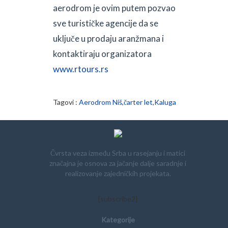
aerodrom je ovim putem pozvao
sve turističke agencije da se
uključe u prodaju aranžmana i
kontaktiraju organizatora
www.rtours.rs
Tagovi :
Aerodrom Niš
,
čarter let
,
Kaluga
Čvrsta veza između Srba u rasejanju i matici
značajna je osnova za jačanje dalje saradnje i
realizovanje zajedničkih projekata.
[subscribe2]
Kategorije