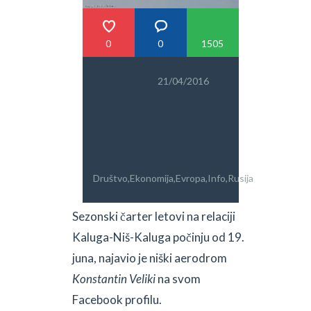
PRETRAGA
0
0
1505
21/04/2016
Društvo
,
Ekonomija
,
Evropa
,
Info
,
Rusija
Sezonski čarter letovi na relaciji
Kaluga-Niš-Kaluga počinju od 19.
juna, najavio je niški aerodrom
Konstantin Veliki
na svom
Facebook profilu.