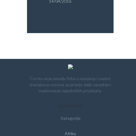
14/04/2016
PRETRAGA
Čvrsta veza između Srba u rasejanju i matici
značajna je osnova za jačanje dalje saradnje i
realizovanje zajedničkih projekata.
[subscribe2]
Kategorije
Afrika