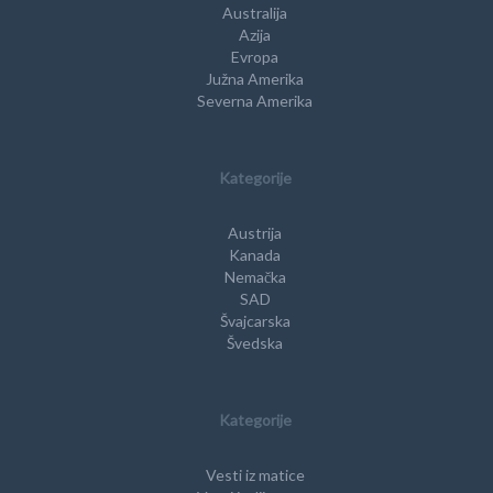
Australija
Azija
Evropa
Južna Amerika
Severna Amerika
Kategorije
Austrija
Kanada
Nemačka
SAD
Švajcarska
Švedska
Kategorije
Vesti iz matice