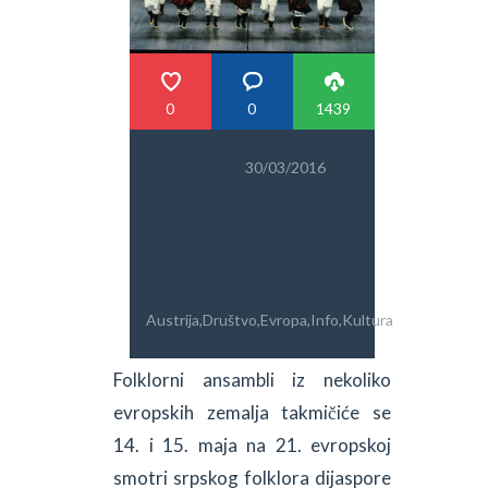
PRETRAGA
0
0
1439
30/03/2016
Austrija
,
Društvo
,
Evropa
,
Info
,
Kultura
Folklorni ansambli iz nekoliko
evropskih zemalja takmičiće se
14. i 15. maja na 21. evropskoj
smotri srpskog folklora dijaspore