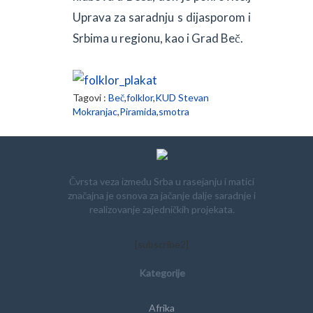
Uprava za saradnju s dijasporom i
Srbima u regionu, kao i Grad Beč.
Tagovi :
Beč
,
folklor
,
KUD Stevan
Mokranjac
,
Piramida
,
smotra
Čvrsta veza između Srba u rasejanju i matici
značajna je osnova za jačanje dalje saradnje i
realizovanje zajedničkih projekata.
[subscribe2]
Kategorije
Afrika