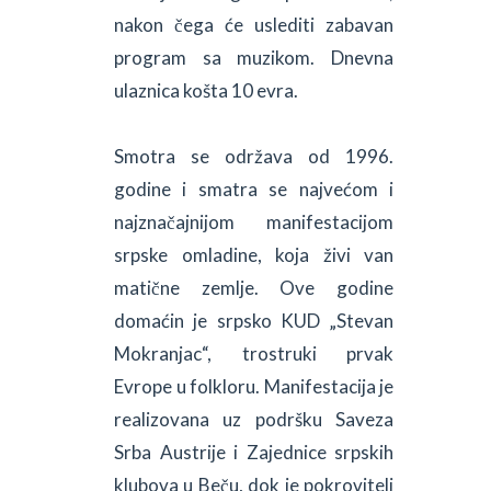
nakon čega će uslediti zabavan
program sa muzikom. Dnevna
ulaznica košta 10 evra.
Smotra se održava od 1996.
godine i smatra se najvećom i
najznačajnijom manifestacijom
srpske omladine, koja živi van
matične zemlje. Ove godine
domaćin je srpsko KUD „Stevan
Mokranjac“, trostruki prvak
Evrope u folkloru. Manifestacija je
realizovana uz podršku Saveza
Srba Austrije i Zajednice srpskih
klubova u Beču, dok je pokrovitelj