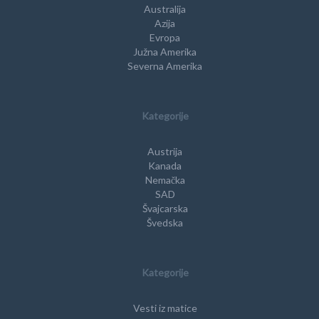
Australija
Azija
Evropa
Južna Amerika
Severna Amerika
Kategorije
Austrija
Kanada
Nemačka
SAD
Švajcarska
Švedska
Kategorije
Vesti iz matice