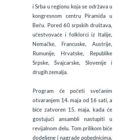
i Srba u regionu koja se održava u
kongresnom centru Piramida u
Beču. Pored 60 srpskih društava,
učestvovaće i folklorci iz Italije,
Nemačke, Francuske, Austrije,
Rumunije, Hrvatske, Republike
Srpske, Švajcarske, Slovenije i
drugih zemalja.
Program će početi svečanim
otvaranjem 14. maja od 16 sati, a
biće zatvoren 15. maja, kada će
gostujući ansambli nastupiti u
revijalnom delu. Tom prilikom biće
dodeljene i nagrade pobednicima,