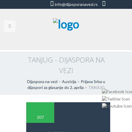
info@dijasporanavezi.rs
dijasporanavezi@gmail.com
+381 66
8528011
VESTI
BLOG
TANJUG - DIJASPORA NA
VEZI
VIDEO
O NAMA
Dijaspora na vezi
>
Austrija
>
Prijava Srba u
dijaspori za glasanje do 2. aprila
>
TANJUG
KORISNE ADRESE
KONTAKT
207
IMPRESUM