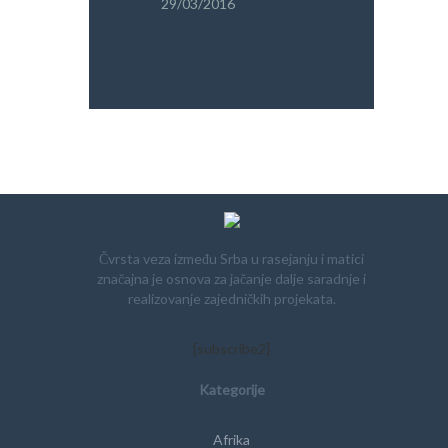
29/03/2016
PRETRAGA
Čvrsta veza između Srba u rasejanju i matici
značajna je osnova za jačanje dalje saradnje i
realizovanje zajedničkih projekata.
[subscribe2]
Kategorije
Afrika