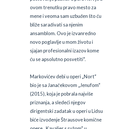
ovom trenutku pravo mesto za
mene i veoma sam uzbuđen što ću
bliže sarađivati sa njenim
ansamblom. Ovo je izvanredno
novo poglavlje u mom životu i
sjajan profesionalni izazov kome
ću se apsolutno posvetiti“.
Markovićev debi u operi „Nort“
bio je sa Janačekovom „Jenufom“
(2015), koja je pobrala najviše
priznanja, a sledeći njegov
dirigentski zadatak u operi u Lidsu
biće izvođenje Štrausove komične
opere „Kavaljer s ružom“ u