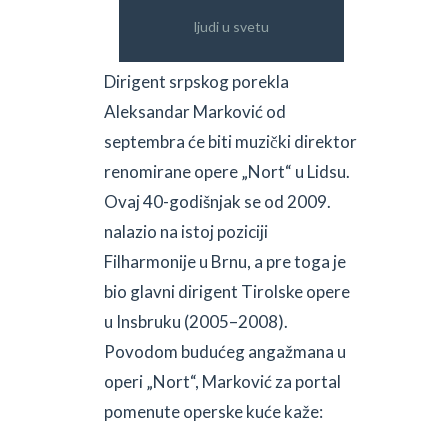
ljudi u svetu
Dirigent srpskog porekla
Aleksandar Marković od
septembra će biti muzički direktor
renomirane opere „Nort“ u Lidsu.
Ovaj 40-godišnjak se od 2009.
nalazio na istoj poziciji
Filharmonije u Brnu, a pre toga je
bio glavni dirigent Tirolske opere
u Insbruku (2005–2008).
Povodom budućeg angažmana u
operi „Nort“, Marković za portal
pomenute operske kuće kaže: