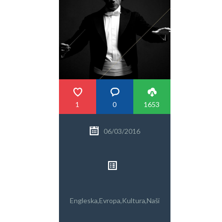
PRETRAGA
1
0
1653
06/03/2016
Engleska
,
Evropa
,
Kultura
,
Naši