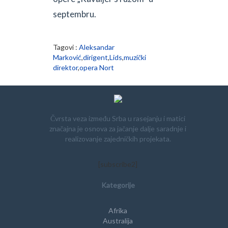
septembru.
Tagovi :
Aleksandar
Marković
,
dirigent
,
Lids
,
muzički
direktor
,
opera Nort
Čvrsta veza između Srba u rasejanju i matici
značajna je osnova za jačanje dalje saradnje i
realizovanje zajedničkih projekata.
[subscribe2]
Kategorije
Afrika
Australija