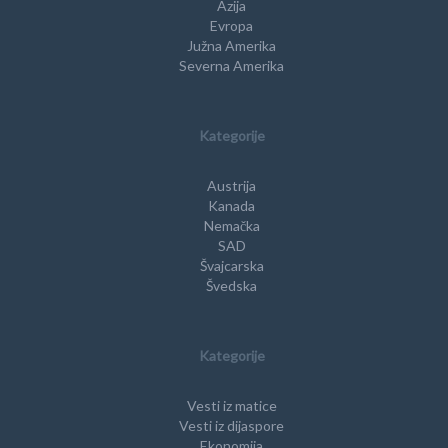
Azija
Evropa
Južna Amerika
Severna Amerika
Kategorije
Austrija
Kanada
Nemačka
SAD
Švajcarska
Švedska
Kategorije
Vesti iz matice
Vesti iz dijaspore
Ekonomija