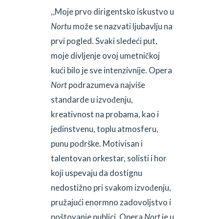
,,Moje prvo dirigentsko iskustvo u
Nortu
može se nazvati ljubavlju na
prvi pogled. Svaki sledeći put,
moje divljenje ovoj umetničkoj
kući bilo je sve intenzivnije. Opera
Nort
podrazumeva najviše
standarde u izvođenju,
kreativnost na probama, kao i
jedinstvenu, toplu atmosferu,
punu podrške. Motivisan i
talentovan orkestar, solisti i hor
koji uspevaju da dostignu
nedostižno pri svakom izvođenju,
pružajući enormno zadovoljstvo i
poštovanje publici. Opera
Nort
je u