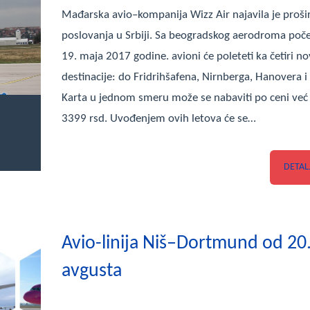
Mađarska avio–kompanija Wizz Air najavila je proši
poslovanja u Srbiji. Sa beogradskog aerodroma poč
19. maja 2017 godine. avioni će poleteti ka četiri n
destinacije: do Fridrihšafena, Nirnberga, Hanovera i
Karta u jednom smeru može se nabaviti po ceni već
3399 rsd. Uvođenjem ovih letova će se…
DETAL
Avio-linija Niš–Dortmund od 20
avgusta