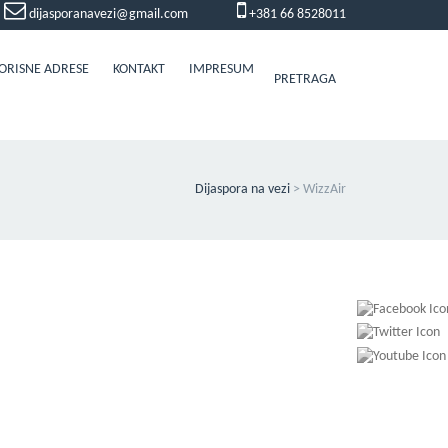
dijasporanavezi@gmail.com
+381 66 8528011
ORISNE ADRESE
KONTAKT
IMPRESUM
PRETRAGA
Dijaspora na vezi
>
WizzAir