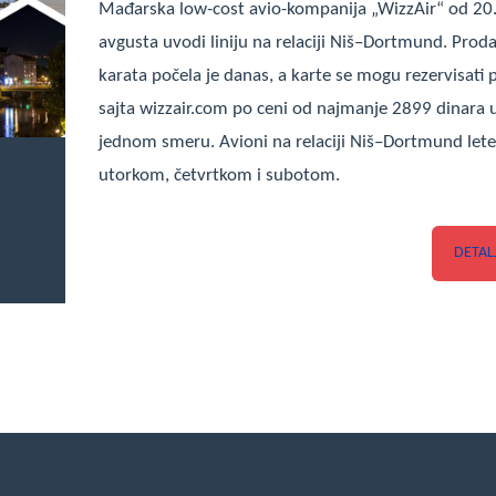
Mađarska low-cost avio-kompanija „WizzAir“ od 20
avgusta uvodi liniju na relaciji Niš–Dortmund. Proda
karata počela je danas, a karte se mogu rezervisati 
sajta wizzair.com po ceni od najmanje 2899 dinara 
jednom smeru. Avioni na relaciji Niš–Dortmund let
utorkom, četvrtkom i subotom.
DETAL