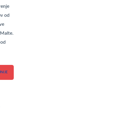
renje
ev od
ove
 Malte.
 od
JNIJE
.