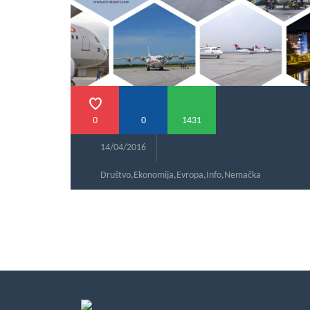
0
0
1431
14/04/2016
Društvo
,
Ekonomija
,
Evropa
,
Info
,
Nemačka