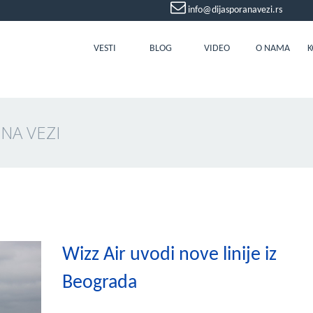
info@dijasporanavezi.rs
VESTI
BLOG
VIDEO
O NAMA
K
 NA VEZI
Wizz Air uvodi nove linije iz
Beograda