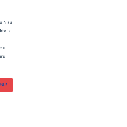
 u Nišu
kta iz
e u
uru
JNIJE