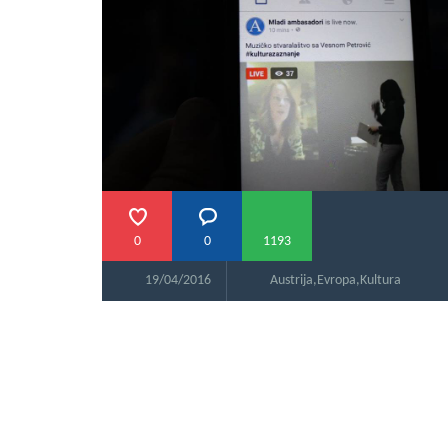
0
0
1193
19/04/2016
Austrija
,
Evropa
,
Kultura