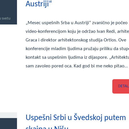
Austriji“
u svetu
„Mesec uspešnih Srba u Austriji“ zvanično je počeo
video-konferencijom koju je održao Ivan Redi, arhite
Graca i direktor arhitektonskog studija Ortlos. Ove
konferencije mladim ljudima pružaju priliku da stup
kontakt sa uspešnim ljudima iz dijaspore. „Arhitekt
sam zavoleo pored oca. Kad god bi me neko pitao…
DETAL
Uspešni Srbi u Švedskoj putem