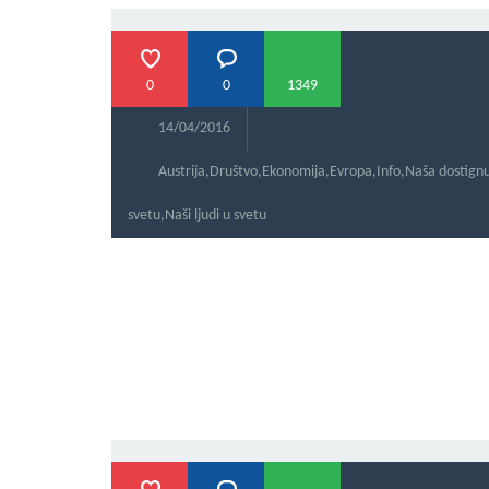
0
0
1349
14/04/2016
Austrija
,
Društvo
,
Ekonomija
,
Evropa
,
Info
,
Naša dostign
svetu
,
Naši ljudi u svetu