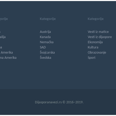
orije
Kategorije
Kategorije
a
Austrija
Vesti iz matice
alija
Kanada
Vesti iz dijaspore
Nemačka
Ekonomija
pa
SAD
Kultura
a Amerika
Švajcarska
Obrazovanje
rna Amerika
Švedska
Sport
Dijasporanavezi.rs © 2016–2019.