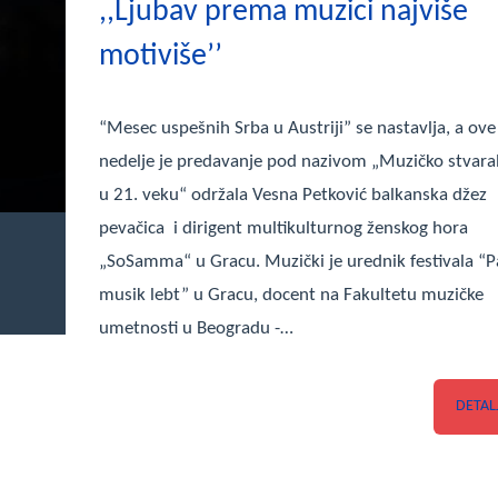
,,Ljubav prema muzici najviše
motiviše’’
“Mesec uspešnih Srba u Austriji‭” ‬se nastavlja,‭ ‬a ove
nedelje je predavanje‭ ‬pod nazivom‭ „‬Muzičko stvara
u‭ ‬21.‭ ‬veku‭“‬ održala‭ ‬Vesna Petković balkanska džez
pevačica‭ ‬ i dirigent multikulturnog ženskog hora‭
„‬SoSamma‭“ ‬u Gracu.‭ ‬Muzički je urednik festivala‭ “‬
musik lebt‭” ‬u Gracu,‭ ‬docent na Fakultetu muzičke
umetnosti u Beogradu‭ ‬-‭…
DETAL