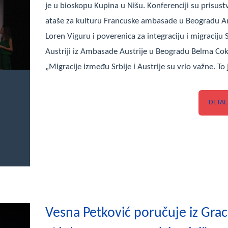
je u bioskopu Kupina u Nišu. Konferenciji su prisust
ataše za kulturu Francuske ambasade u Beogradu A
Loren Viguru i poverenica za integraciju i migraciju 
Austriji iz Ambasade Austrije u Beogradu Belma Cok
„Migracije između Srbije i Austrije su vrlo važne. To
DETAL
Vesna Petković poručuje iz Grac