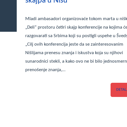
skajpa u Nišu
Mladi ambasadori organizovaće tokom marta u ni
„Deli“ prostoru četiri skajp konferencije na kojima ć
razgovarati sa Srbima koji su postigli uspehe u Šveds
„Cilj ovih konferencija jeste da se zainteresovanim
Nišlijama prenesu znanja i iskustva koja su njihovi
sunarodnici stekli, a kako ovo ne bi bilo jednosmer
prenošenje znanja,…
DETAL