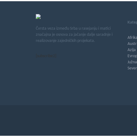
Kateg
Čvrsta veza između Srba u rasejanju i matici
značajna je osnova za jačanje dalje saradnje i
Afrik
realizovanje zajedničkih projekata.
Austr
Azija
[subscribe2]
Evro
Južn
Seve