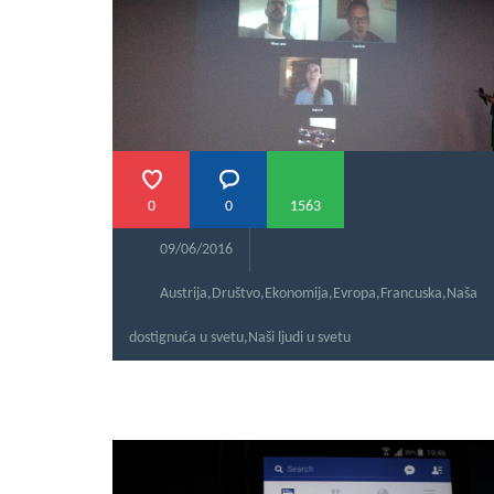
0
0
1563
09/06/2016
Austrija
,
Društvo
,
Ekonomija
,
Evropa
,
Francuska
,
Naša
dostignuća u svetu
,
Naši ljudi u svetu