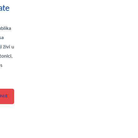
ate
ublika
sa
 živi u
tonici,
os
JNIJE