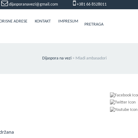
dijasporanavezi@gmail.com
+381 66 8528011
ORISNE ADRESE
KONTAKT
IMPRESUM
PRETRAGA
Dijaspora na vezi
>
Mladi ambasadori
održana