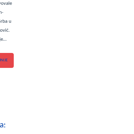
vovale
n-
Srba u
ović.
 je…
JNIJE
a: