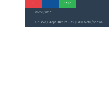
0
0
1537
06/03/2016
Društvo
,
Evropa
,
Kultura
,
Naši ljudi u svetu
,
Švedska