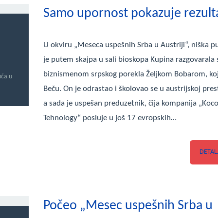
Samo upornost pokazuje rezult
U okviru „Meseca uspešnih Srba u Austriji“, niška p
je putem skajpa u sali bioskopa Kupina razgovarala 
biznismenom srpskog porekla Željkom Bobarom, koji
uća u
Beču. On je odrastao i školovao se u austrijskoj pres
a sada je uspešan preduzetnik, čija kompanija „Koc
Tehnology“ posluje u još 17 evropskih…
DETAL
Počeo „Mesec uspešnih Srba u