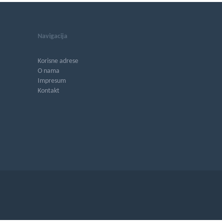
Navigacija
Korisne adrese
O nama
Impresum
Kontakt