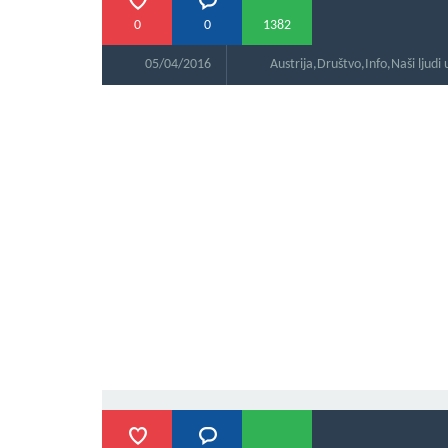
0
0
1382
05/04/2016
Austrija
,
Društvo
,
Info
,
Naši ljudi 