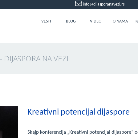
info@dijasporanavezi.rs
VESTI
BLOG
VIDEO
O NAMA
K
 DIJASPORA NA VEZI
Kreativni potencijal dijaspore
Skajp konferencija „Kreativni potencijal dijaspore“ 