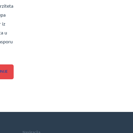
rziteta
epa
 iz
ta u
asporu
JNIJE
Navigacija