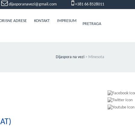
dijasporanavezi@gmail.com
+381 66 8528011
ORISNE ADRESE
KONTAKT
IMPRESUM
PRETRAGA
Dijaspora na vezi
>
Minesota
SAT)