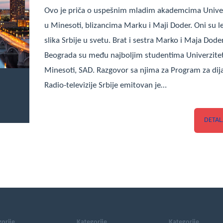
Ovo je priča o uspešnim mladim akademcima Unive
u Minesoti, blizancima Marku i Maji Doder. Oni su l
slika Srbije u svetu. Brat i sestra Marko i Maja Doder
Beograda su među najboljim studentima Univerzite
Minesoti, SAD. Razgovor sa njima za Program za dij
Radio-televizije Srbije emitovan je…
DETAL
orije
Kategorije
Kategorije