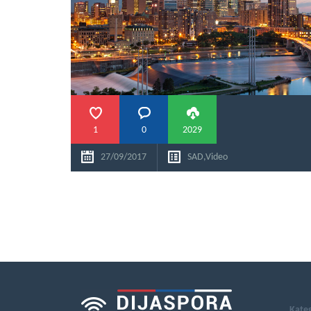
1
0
2029
27/09/2017
SAD
,
Video
Kateg