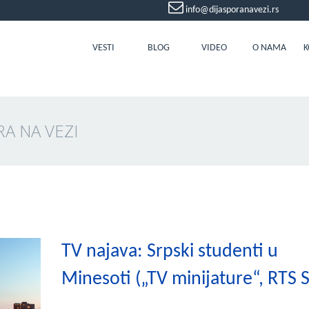
info@dijasporanavezi.rs
VESTI
BLOG
VIDEO
O NAMA
K
RA NA VEZI
TV najava: Srpski studenti u
Minesoti („TV minijature“, RTS 