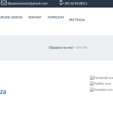
dijasporanavezi@gmail.com
+381 66 8528011
ORISNE ADRESE
KONTAKT
IMPRESUM
PRETRAGA
Dijaspora na vezi
>
Jana Ilić
 za