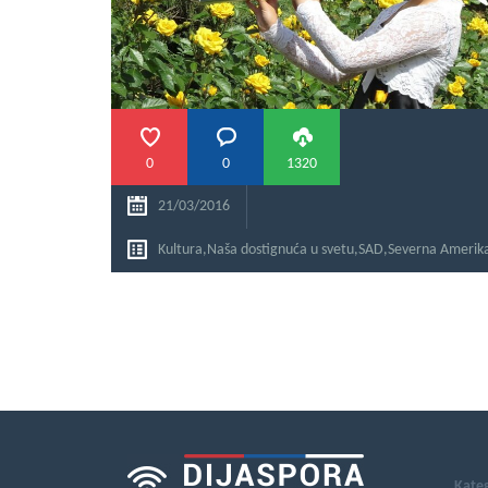
0
0
1320
21/03/2016
Kultura
,
Naša dostignuća u svetu
,
SAD
,
Severna Amerik
Kateg