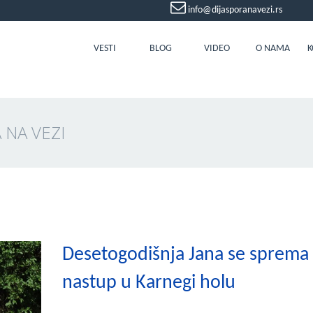
info@dijasporanavezi.rs
VESTI
BLOG
VIDEO
O NAMA
K
A NA VEZI
Desetogodišnja Jana se sprema
nastup u Karnegi holu