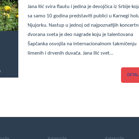
Jana Ilić svira flautu i jedina je devojčica iz Srbije koj
sa samo 10 godina predstaviti publici u Karnegi hol
Njujorku. Nastup u jednoj od najpoznatijih koncertn
dvorana sveta je deo nagrade koju je talentovana
Šapčanka osvojila na internacionalnom takmičenju
limenih i drvenih duvača. Jana Ilić svet…
a
DETAL
orije
Kategorije
Kategorije